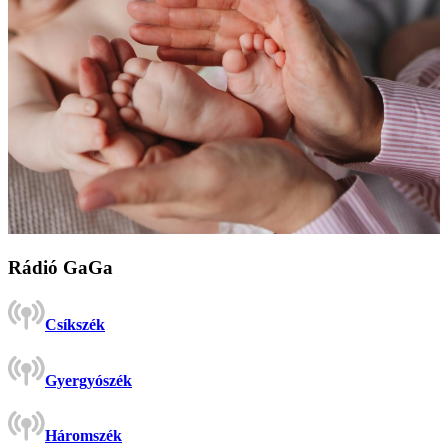
Rádió GaGa
Csíkszék
Gyergyószék
Háromszék