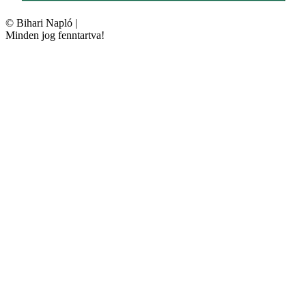
©
Bihari Napló
|
Minden jog fenntartva!