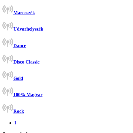
Marosszék
Udvarhelyszék
Dance
Disco Classic
Gold
100% Magyar
Rock
1