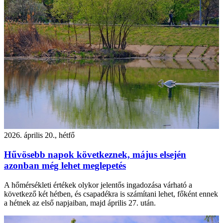
2026. április 20., hétfő
Hűvösebb napok következnek, május elsején
azonban még lehet meglepetés
A hőmérsékleti értékek olykor jelentős ingadozása várható a
következő két hétben, és csapadékra is számítani lehet, főként ennek
a hétnek az első napjaiban, majd április 27. után.