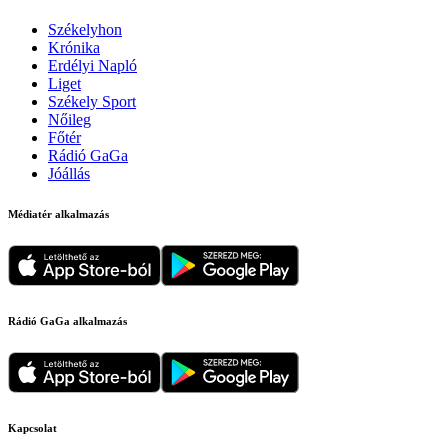
Székelyhon
Krónika
Erdélyi Napló
Liget
Székely Sport
Nőileg
Főtér
Rádió GaGa
Jóállás
Médiatér alkalmazás
Rádió GaGa alkalmazás
Kapcsolat