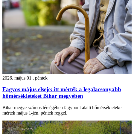
2026. május 01., péntek
Fagyos május elseje: itt mérték a legalacsonyabb
hőmérsékleteket Bihar megyében
Bihar megye számos térségében fagypont alatti hőmérsékleteket
mértek május 1-jén, péntek reggel.