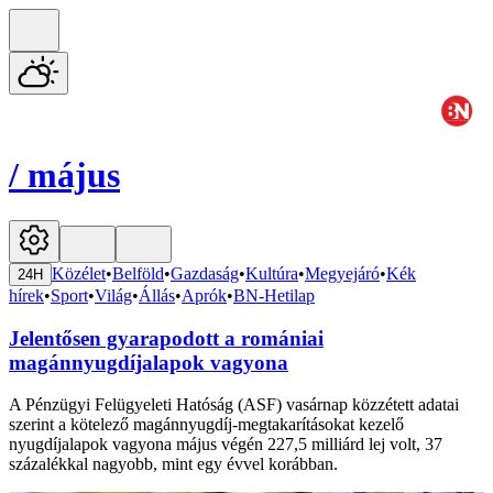
/
május
Közélet
•
Belföld
•
Gazdaság
•
Kultúra
•
Megyejáró
•
Kék
24H
hírek
•
Sport
•
Világ
•
Állás
•
Aprók
•
BN-Hetilap
Jelentősen gyarapodott a romániai
magánnyugdíjalapok vagyona
A Pénzügyi Felügyeleti Hatóság (ASF) vasárnap közzétett adatai
szerint a kötelező magánnyugdíj-megtakarításokat kezelő
nyugdíjalapok vagyona május végén 227,5 milliárd lej volt, 37
százalékkal nagyobb, mint egy évvel korábban.