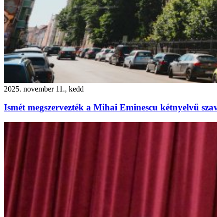
2025. november 11., kedd
Ismét megszervezték a Mihai Eminescu kétnyelvű sza