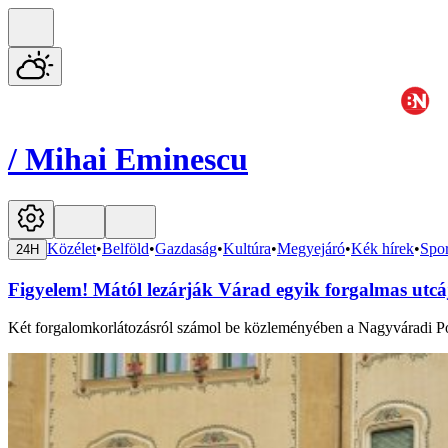
/
Mihai Eminescu
Közélet
•
Belföld
•
Gazdaság
•
Kultúra
•
Megyejáró
•
Kék hírek
•
Spor
24H
Figyelem! Mától lezárják Várad egyik forgalmas utcáj
Két forgalomkorlátozásról számol be közleményében a Nagyváradi Po