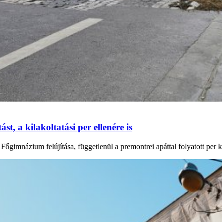
t, a kilakoltatási per ellenére is
mnázium felújítása, függetlenül a premontrei apáttal folyatott per kime