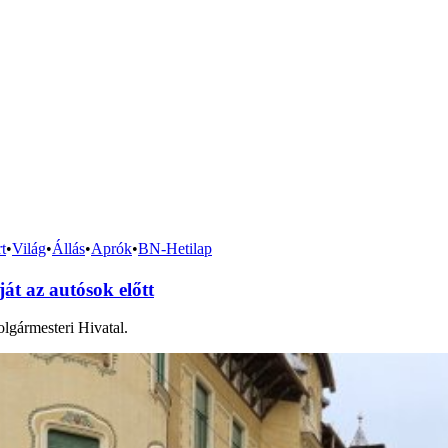
t
•
Világ
•
Állás
•
Aprók
•
BN-Hetilap
át az autósok előtt
lgármesteri Hivatal.