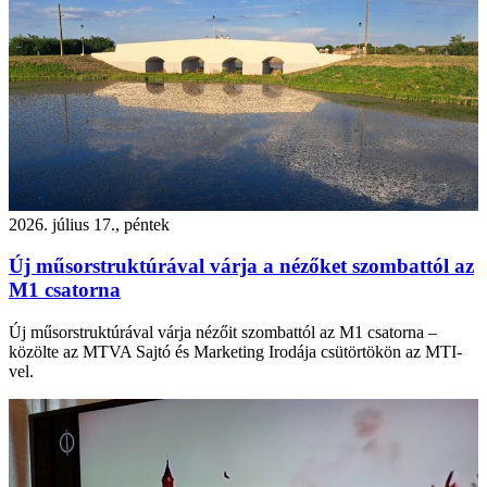
2026. július 17., péntek
Új műsorstruktúrával várja a nézőket szombattól az
M1 csatorna
Új műsorstruktúrával várja nézőit szombattól az M1 csatorna –
közölte az MTVA Sajtó és Marketing Irodája csütörtökön az MTI-
vel.