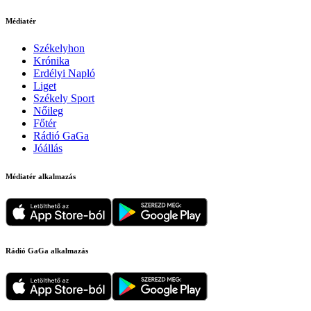
Médiatér
Székelyhon
Krónika
Erdélyi Napló
Liget
Székely Sport
Nőileg
Főtér
Rádió GaGa
Jóállás
Médiatér alkalmazás
Rádió GaGa alkalmazás