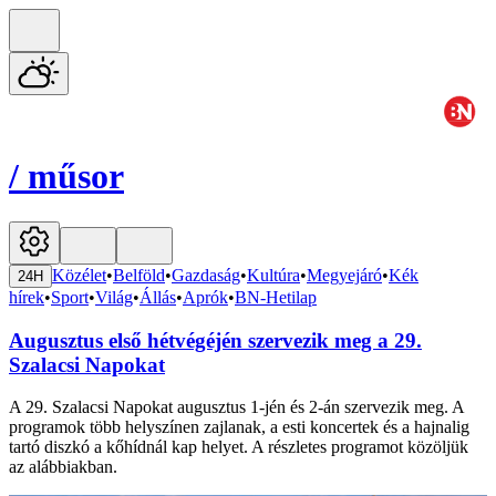
/
műsor
Közélet
•
Belföld
•
Gazdaság
•
Kultúra
•
Megyejáró
•
Kék
24H
hírek
•
Sport
•
Világ
•
Állás
•
Aprók
•
BN-Hetilap
Augusztus első hétvégéjén szervezik meg a 29.
Szalacsi Napokat
A 29. Szalacsi Napokat augusztus 1-jén és 2-án szervezik meg. A
programok több helyszínen zajlanak, a esti koncertek és a hajnalig
tartó diszkó a kőhídnál kap helyet. A részletes programot közöljük
az alábbiakban.