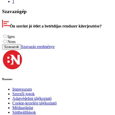
1
Szavazógép
Ön szerint jó ötlet a betétdíjas rendszer kiterjesztése?
Igen
Nem
Szavazás eredménye
Szavazok
Hasznos
Impresszum
Szerzői jogok
Adatvédelmi tájékoztató
Cookie-kezelési tájékoztató
Médiaajánlat
Sütibeállítások