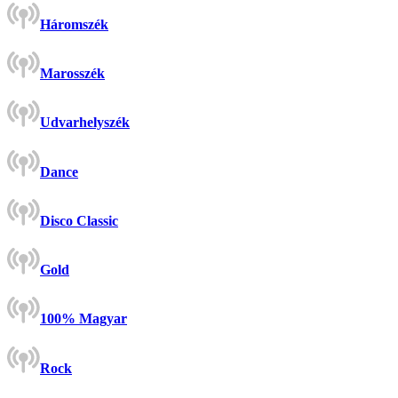
Háromszék
Marosszék
Udvarhelyszék
Dance
Disco Classic
Gold
100% Magyar
Rock