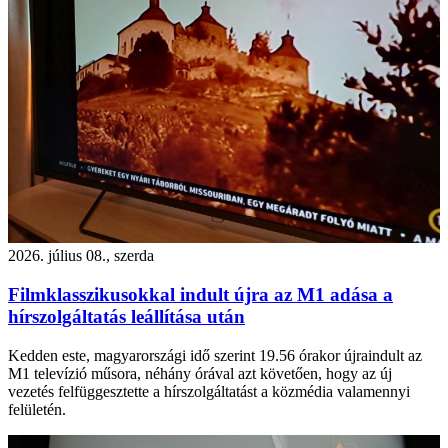
2026. július 08., szerda
Filmklasszikusokkal indult újra az M1 adása a
hírszolgáltatás leállítása után
Kedden este, magyarországi idő szerint 19.56 órakor újraindult az
M1 televízió műsora, néhány órával azt követően, hogy az új
vezetés felfüggesztette a hírszolgáltatást a közmédia valamennyi
felületén.