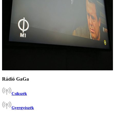
Rádió GaGa
Csíkszék
Gyergyószék