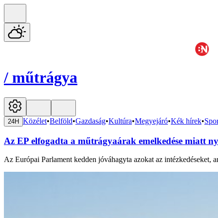
/
műtrágya
Közélet
•
Belföld
•
Gazdaság
•
Kultúra
•
Megyejáró
•
Kék hírek
•
Spor
24H
Az EP elfogadta a műtrágyaárak emelkedése miatt n
Az Európai Parlament kedden jóváhagyta azokat az intézkedéseket, a