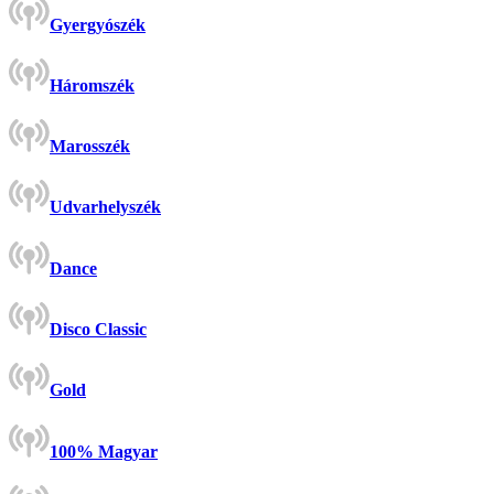
Gyergyószék
Háromszék
Marosszék
Udvarhelyszék
Dance
Disco Classic
Gold
100% Magyar