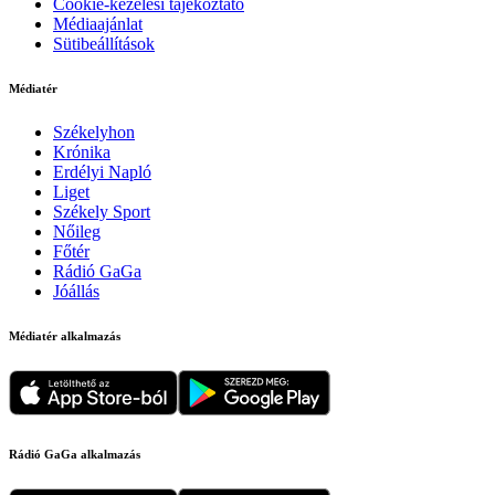
Cookie-kezelési tájékoztató
Médiaajánlat
Sütibeállítások
Médiatér
Székelyhon
Krónika
Erdélyi Napló
Liget
Székely Sport
Nőileg
Főtér
Rádió GaGa
Jóállás
Médiatér alkalmazás
Rádió GaGa alkalmazás