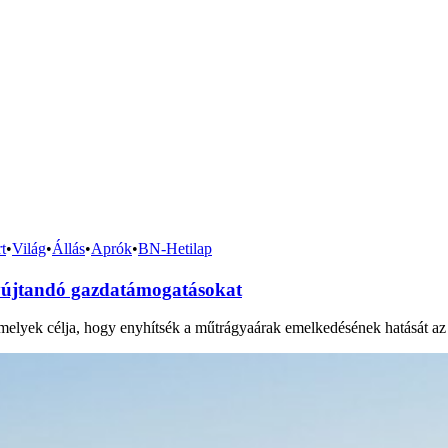
t
•
Világ
•
Állás
•
Aprók
•
BN-Hetilap
yújtandó gazdatámogatásokat
melyek célja, hogy enyhítsék a műtrágyaárak emelkedésének hatását az