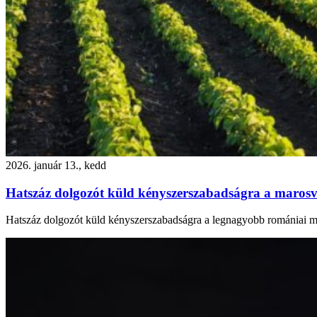
2026. január 13., kedd
Hatszáz dolgozót küld kényszerszabadságra a maros
Hatszáz dolgozót küld kényszerszabadságra a legnagyobb romániai mű