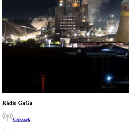
Rádió GaGa
Csíkszék