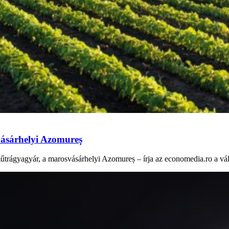
vásárhelyi Azomureș
trágyagyár, a marosvásárhelyi Azomureș – írja az economedia.ro a vál