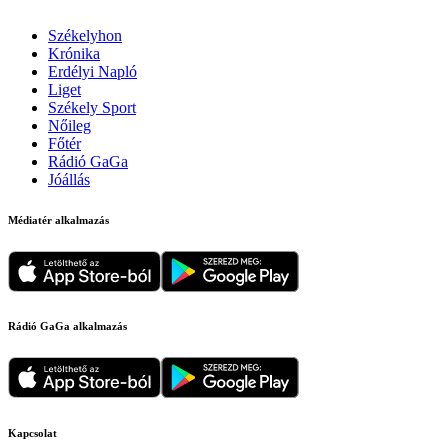
Székelyhon
Krónika
Erdélyi Napló
Liget
Székely Sport
Nőileg
Főtér
Rádió GaGa
Jóállás
Médiatér alkalmazás
Rádió GaGa alkalmazás
Kapcsolat