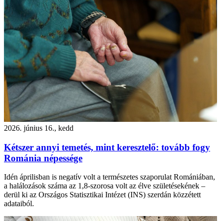
2026. június 16., kedd
Kétszer annyi temetés, mint keresztelő: tovább fogy
Románia népessége
Idén áprilisban is negatív volt a természetes szaporulat Romániában,
a halálozások száma az 1,8-szorosa volt az élve születésekének –
derül ki az Országos Statisztikai Intézet (INS) szerdán közzétett
adataiból.