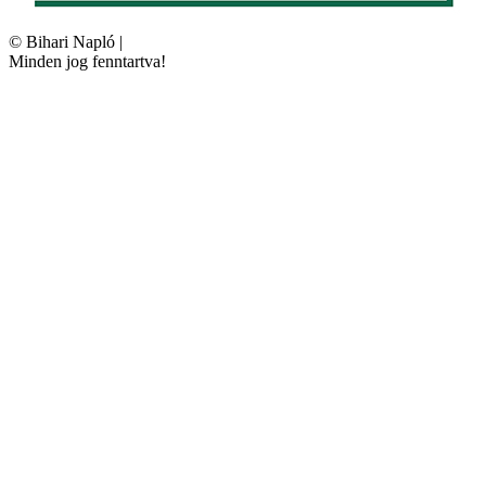
©
Bihari Napló
|
Minden jog fenntartva!