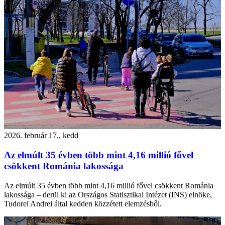
2026. február 17., kedd
Az elmúlt 35 évben több mint 4,16 millió fővel
csökkent Románia lakossága
Az elmúlt 35 évben több mint 4,16 millió fővel csökkent Románia
lakossága – derül ki az Országos Statisztikai Intézet (INS) elnöke,
Tudorel Andrei által kedden közzétett elemzésből.