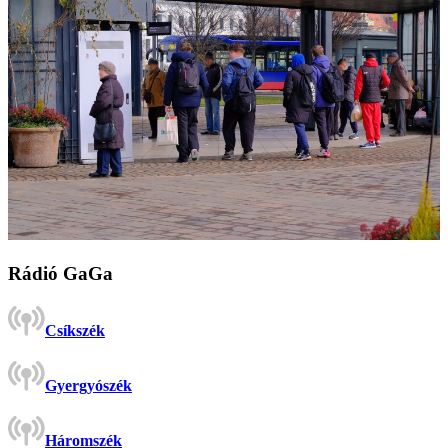
Rádió GaGa
Csíkszék
Gyergyószék
Háromszék