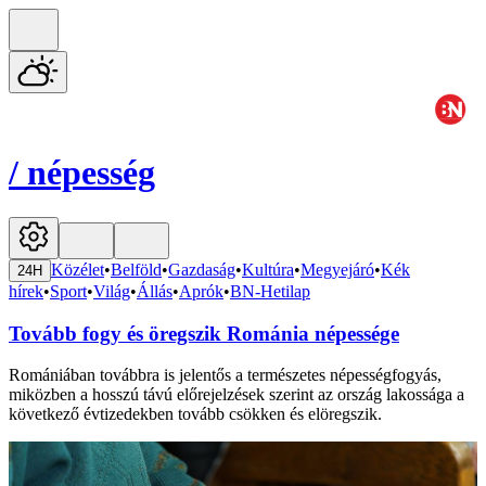
/
népesség
Közélet
•
Belföld
•
Gazdaság
•
Kultúra
•
Megyejáró
•
Kék
24H
hírek
•
Sport
•
Világ
•
Állás
•
Aprók
•
BN-Hetilap
Tovább fogy és öregszik Románia népessége
Romániában továbbra is jelentős a természetes népességfogyás,
miközben a hosszú távú előrejelzések szerint az ország lakossága a
következő évtizedekben tovább csökken és elöregszik.