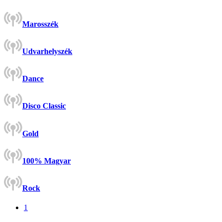
Marosszék
Udvarhelyszék
Dance
Disco Classic
Gold
100% Magyar
Rock
1