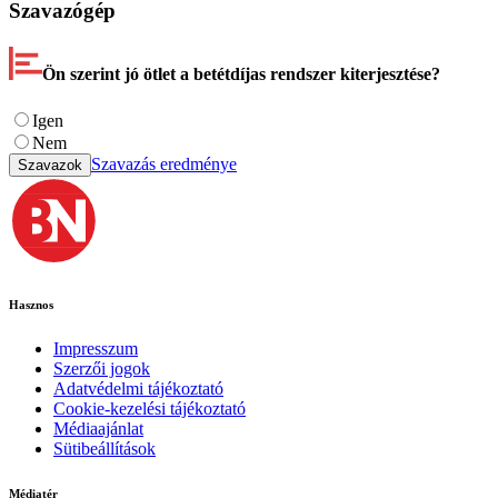
Szavazógép
Ön szerint jó ötlet a betétdíjas rendszer kiterjesztése?
Igen
Nem
Szavazás eredménye
Szavazok
Hasznos
Impresszum
Szerzői jogok
Adatvédelmi tájékoztató
Cookie-kezelési tájékoztató
Médiaajánlat
Sütibeállítások
Médiatér