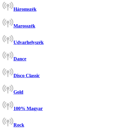
Háromszék
Marosszék
Udvarhelyszék
Dance
Disco Classic
Gold
100% Magyar
Rock