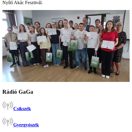
Nyíló Akác Fesztivál.
Rádió GaGa
Csíkszék
Gyergyószék