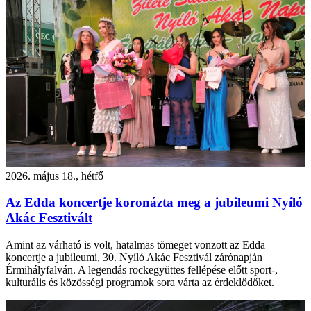
2026. május 18., hétfő
Az Edda koncertje koronázta meg a jubileumi Nyíló
Akác Fesztivált
Amint az várható is volt, hatalmas tömeget vonzott az Edda
koncertje a jubileumi, 30. Nyíló Akác Fesztivál zárónapján
Érmihályfalván. A legendás rockegyüttes fellépése előtt sport-,
kulturális és közösségi programok sora várta az érdeklődőket.