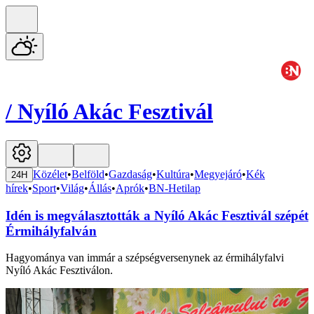
/
Nyíló Akác Fesztivál
Közélet
•
Belföld
•
Gazdaság
•
Kultúra
•
Megyejáró
•
Kék
24H
hírek
•
Sport
•
Világ
•
Állás
•
Aprók
•
BN-Hetilap
Idén is megválasztották a Nyíló Akác Fesztivál szépét
Érmihályfalván
Hagyománya van immár a szépségversenynek az érmihályfalvi
Nyíló Akác Fesztiválon.