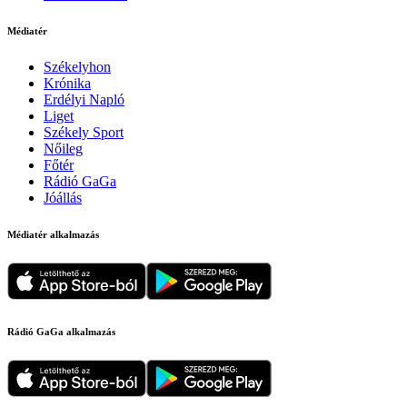
Médiatér
Székelyhon
Krónika
Erdélyi Napló
Liget
Székely Sport
Nőileg
Főtér
Rádió GaGa
Jóállás
Médiatér alkalmazás
Rádió GaGa alkalmazás