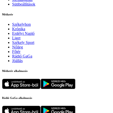
Sütibeállítások
Médiatér
Székelyhon
Krónika
Erdélyi Napló
Liget
Székely Sport
Nőileg
Főtér
Rádió GaGa
Jóállás
Médiatér alkalmazás
Rádió GaGa alkalmazás