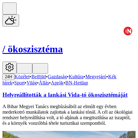
/
ökoszisztéma
Közélet
•
Belföld
•
Gazdaság
•
Kultúra
•
Megyejáró
•
Kék
24H
hírek
•
Sport
•
Világ
•
Állás
•
Aprók
•
BN-Hetilap
Helyreállították a lankási Vida-tó ökoszisztémáját
A Bihar Megyei Tanács megbízásából az elmúlt egy évben
mederkotró munkálatok zajlottak a lankási tónál. A cél az ökológiai
rendszer helyreállítása volt, a tó aljának a megtisztítása az iszaptól,
és a környék vonzóbbá tétele turisztikai szempontból.