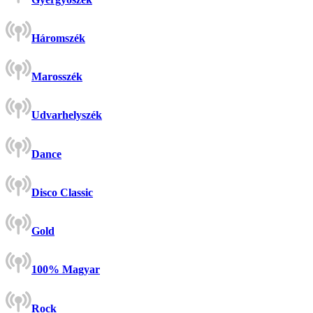
Háromszék
Marosszék
Udvarhelyszék
Dance
Disco Classic
Gold
100% Magyar
Rock