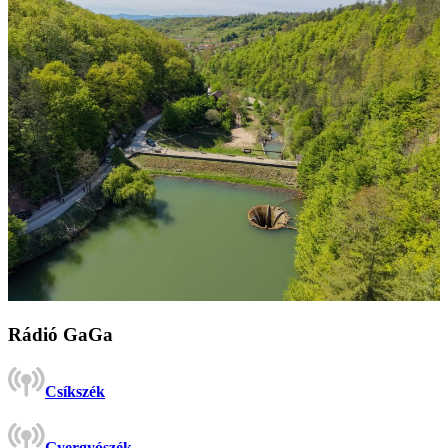
Rádió GaGa
Csíkszék
Gyergyószék