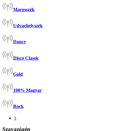
Marosszék
Udvarhelyszék
Dance
Disco Classic
Gold
100% Magyar
Rock
1
Szavazógép