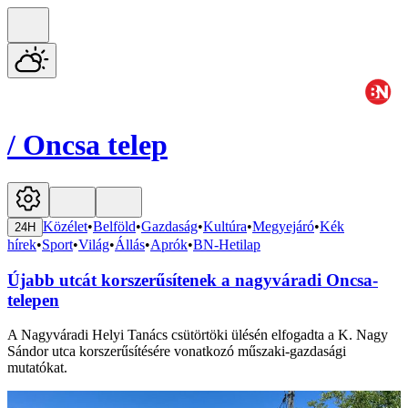
/
Oncsa telep
Közélet
•
Belföld
•
Gazdaság
•
Kultúra
•
Megyejáró
•
Kék
24H
hírek
•
Sport
•
Világ
•
Állás
•
Aprók
•
BN-Hetilap
Újabb utcát korszerűsítenek a nagyváradi Oncsa-
telepen
A Nagyváradi Helyi Tanács csütörtöki ülésén elfogadta a K. Nagy
Sándor utca korszerűsítésére vonatkozó műszaki-gazdasági
mutatókat.