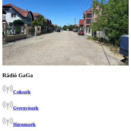
Rádió GaGa
Csíkszék
Gyergyószék
Háromszék