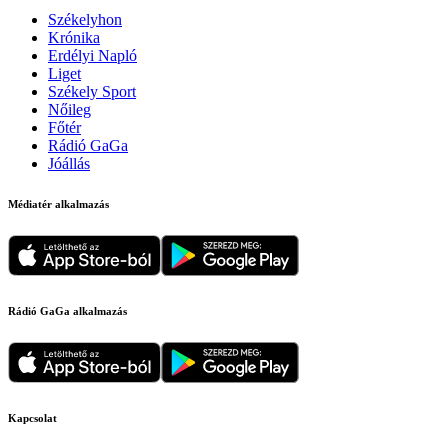
Székelyhon
Krónika
Erdélyi Napló
Liget
Székely Sport
Nőileg
Főtér
Rádió GaGa
Jóállás
Médiatér alkalmazás
Rádió GaGa alkalmazás
Kapcsolat