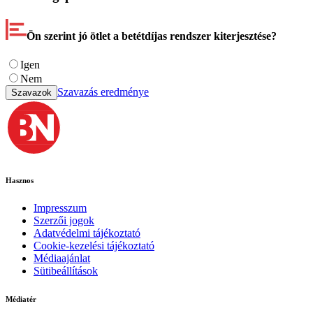
Ön szerint jó ötlet a betétdíjas rendszer kiterjesztése?
Igen
Nem
Szavazás eredménye
Szavazok
Hasznos
Impresszum
Szerzői jogok
Adatvédelmi tájékoztató
Cookie-kezelési tájékoztató
Médiaajánlat
Sütibeállítások
Médiatér