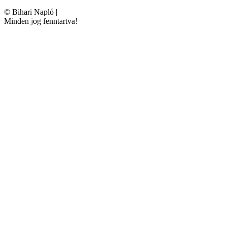
©
Bihari Napló
|
Minden jog fenntartva!