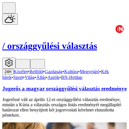
/
országgyűlési választás
Közélet
•
Belföld
•
Gazdaság
•
Kultúra
•
Megyejáró
•
Kék
24H
hírek
•
Sport
•
Világ
•
Állás
•
Aprók
•
BN-Hetilap
Jogerős a magyar országgyűlési választás eredménye
Jogerőssé vált az április 12-ei országgyűlési választás eredménye,
miután a Kúria a választás országos listás eredményét megállapító
határozat ellen benyújtott két jogorvoslati kérelmet elutasította
pénteken.