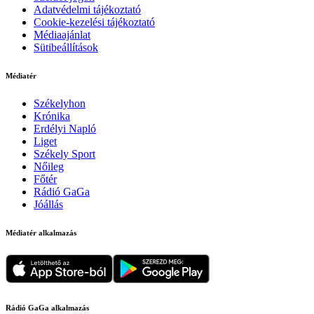
Adatvédelmi tájékoztató
Cookie-kezelési tájékoztató
Médiaajánlat
Sütibeállítások
Médiatér
Székelyhon
Krónika
Erdélyi Napló
Liget
Székely Sport
Nőileg
Főtér
Rádió GaGa
Jóállás
Médiatér alkalmazás
Rádió GaGa alkalmazás