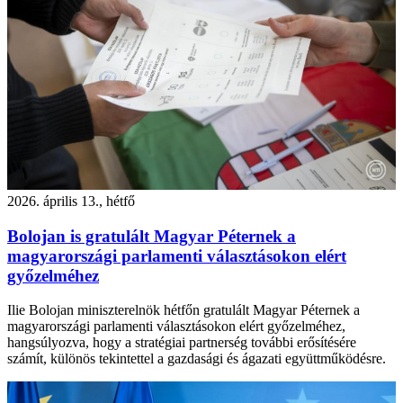
2026. április 13., hétfő
Bolojan is gratulált Magyar Péternek a
magyarországi parlamenti választásokon elért
győzelméhez
Ilie Bolojan miniszterelnök hétfőn gratulált Magyar Péternek a
magyarországi parlamenti választásokon elért győzelméhez,
hangsúlyozva, hogy a stratégiai partnerség további erősítésére
számít, különös tekintettel a gazdasági és ágazati együttműködésre.