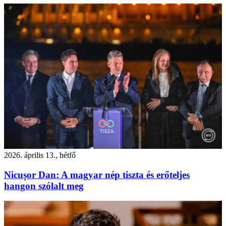
2026. április 13., hétfő
Nicușor Dan: A magyar nép tiszta és erőteljes
hangon szólalt meg