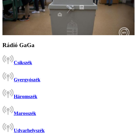
Rádió GaGa
Csíkszék
Gyergyószék
Háromszék
Marosszék
Udvarhelyszék