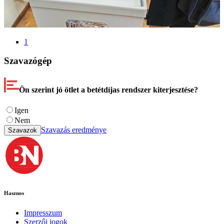
1
Szavazógép
Ön szerint jó ötlet a betétdíjas rendszer kiterjesztése?
Igen
Nem
Szavazás eredménye
Szavazok
Hasznos
Impresszum
Szerzői jogok