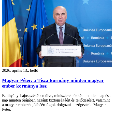
2026. április 13., hétfő
Magyar Péter: a Tisza-kormány minden magyar
ember kormánya lesz
Batthyány Lajos székében ülve, miniszterelnökként minden nap és a
nap minden órájában hazánk biztonságáért és fejlődéséért, valamint
a magyar emberek jólétéért fogok dolgozni – szögezte le Magyar
Péter.