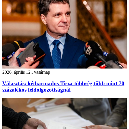
2026. április 12., vasárnap
Választás: kétharmados Tisza-többség több mint 70
százalékos feldolgozottságnál