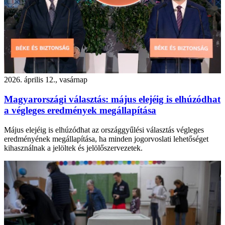
2026. április 12., vasárnap
Magyarországi választás: május elejéig is elhúzódhat
a végleges eredmények megállapítása
Május elejéig is elhúzódhat az országgyűlési választás végleges
eredményének megállapítása, ha minden jogorvoslati lehetőséget
kihasználnak a jelöltek és jelölőszervezetek.