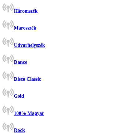
Háromszék
Marosszék
Udvarhelyszék
Dance
Disco Classic
Gold
100% Magyar
Rock