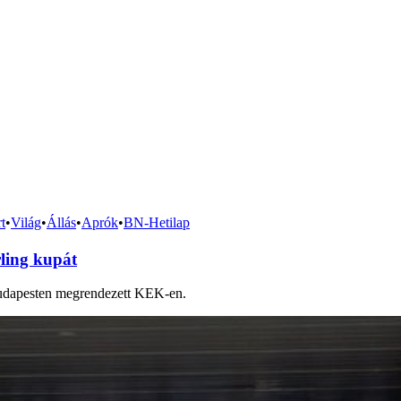
t
•
Világ
•
Állás
•
Aprók
•
BN-Hetilap
ling kupát
Budapesten megrendezett KEK-en.