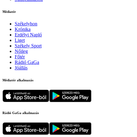
Médiatér
Székelyhon
Krónika
Erdélyi Napló
Liget
Székely Sport
Nőileg
Főtér
Rádió GaGa
Jóállás
Médiatér alkalmazás
Rádió GaGa alkalmazás