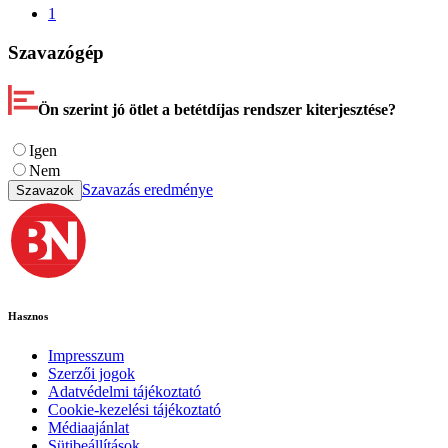
1
Szavazógép
Ön szerint jó ötlet a betétdíjas rendszer kiterjesztése?
Igen
Nem
Szavazás eredménye
Szavazok
Hasznos
Impresszum
Szerzői jogok
Adatvédelmi tájékoztató
Cookie-kezelési tájékoztató
Médiaajánlat
Sütibeállítások