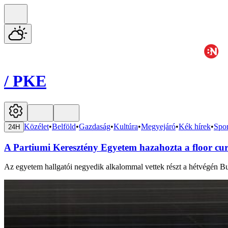
/
PKE
Közélet
•
Belföld
•
Gazdaság
•
Kultúra
•
Megyejáró
•
Kék hírek
•
Spor
24H
A Partiumi Keresztény Egyetem hazahozta a floor cur
Az egyetem hallgatói negyedik alkalommal vettek részt a hétvégén 