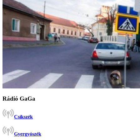
Rádió GaGa
Csíkszék
Gyergyószék