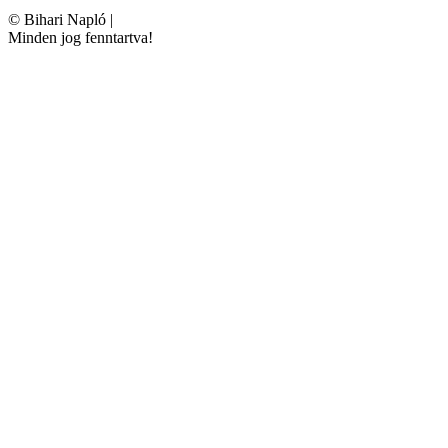
©
Bihari Napló
|
Minden jog fenntartva!