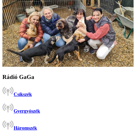
Rádió GaGa
Csíkszék
Gyergyószék
Háromszék