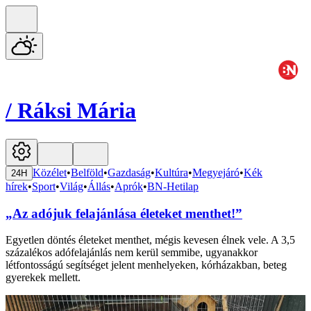
/
Ráksi Mária
Közélet
•
Belföld
•
Gazdaság
•
Kultúra
•
Megyejáró
•
Kék
24H
hírek
•
Sport
•
Világ
•
Állás
•
Aprók
•
BN-Hetilap
„Az adójuk felajánlása életeket menthet!”
Egyetlen döntés életeket menthet, mégis kevesen élnek vele. A 3,5
százalékos adófelajánlás nem kerül semmibe, ugyanakkor
létfontosságú segítséget jelent menhelyeken, kórházakban, beteg
gyerekek mellett.