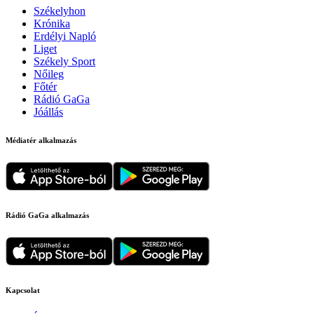
Székelyhon
Krónika
Erdélyi Napló
Liget
Székely Sport
Nőileg
Főtér
Rádió GaGa
Jóállás
Médiatér alkalmazás
Rádió GaGa alkalmazás
Kapcsolat