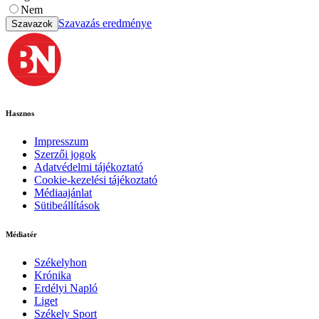
Nem
Szavazás eredménye
Szavazok
Hasznos
Impresszum
Szerzői jogok
Adatvédelmi tájékoztató
Cookie-kezelési tájékoztató
Médiaajánlat
Sütibeállítások
Médiatér
Székelyhon
Krónika
Erdélyi Napló
Liget
Székely Sport