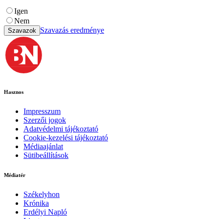
Igen
Nem
Szavazás eredménye
Szavazok
Hasznos
Impresszum
Szerzői jogok
Adatvédelmi tájékoztató
Cookie-kezelési tájékoztató
Médiaajánlat
Sütibeállítások
Médiatér
Székelyhon
Krónika
Erdélyi Napló