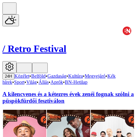
/
Retro Festival
Közélet
•
Belföld
•
Gazdaság
•
Kultúra
•
Megyejáró
•
Kék
24H
hírek
•
Sport
•
Világ
•
Állás
•
Aprók
•
BN-Hetilap
A kilencvenes és a kétezres évek zenéi fognak szólni a
püspökfürdői fesztiválon