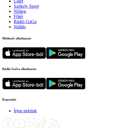
Liget
Székely Sport
Nőileg
Főtér
Rádió GaGa
Jóállás
Médiatér alkalmazás
Rádió GaGa alkalmazás
Kapcsolat
Írjon nekünk