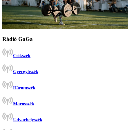
Rádió GaGa
Csíkszék
Gyergyószék
Háromszék
Marosszék
Udvarhelyszék