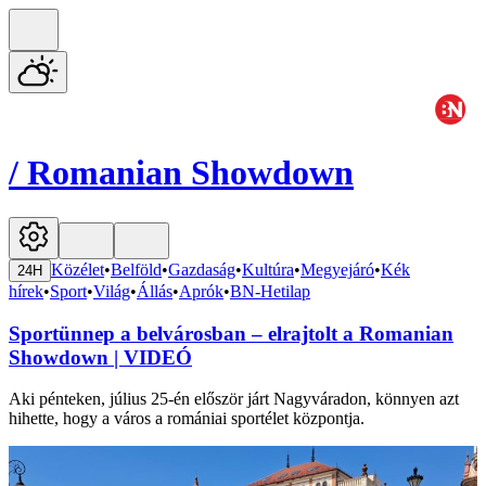
/
Romanian Showdown
Közélet
•
Belföld
•
Gazdaság
•
Kultúra
•
Megyejáró
•
Kék
24H
hírek
•
Sport
•
Világ
•
Állás
•
Aprók
•
BN-Hetilap
Sportünnep a belvárosban – elrajtolt a Romanian
Showdown | VIDEÓ
Aki pénteken, július 25-én először járt Nagyváradon, könnyen azt
hihette, hogy a város a romániai sportélet központja.