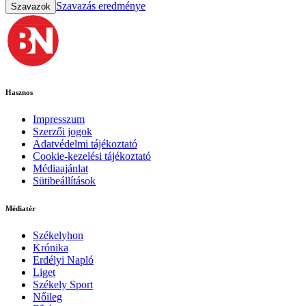
Szavazás eredménye
Szavazok
Hasznos
Impresszum
Szerzői jogok
Adatvédelmi tájékoztató
Cookie-kezelési tájékoztató
Médiaajánlat
Sütibeállítások
Médiatér
Székelyhon
Krónika
Erdélyi Napló
Liget
Székely Sport
Nőileg