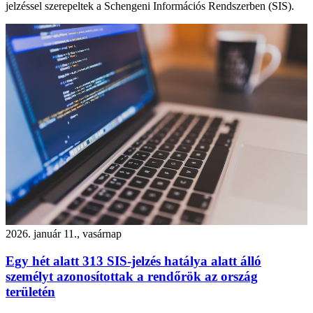
jelzéssel szerepeltek a Schengeni Információs Rendszerben (SIS).
2026. január 11., vasárnap
Egy hét alatt 313 SIS-jelzés hatálya alatt álló
személyt azonosítottak a rendőrök az ország
területén