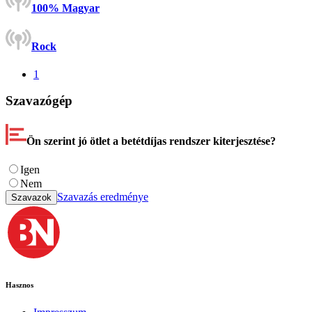
100% Magyar
Rock
1
Szavazógép
Ön szerint jó ötlet a betétdíjas rendszer kiterjesztése?
Igen
Nem
Szavazás eredménye
Szavazok
Hasznos