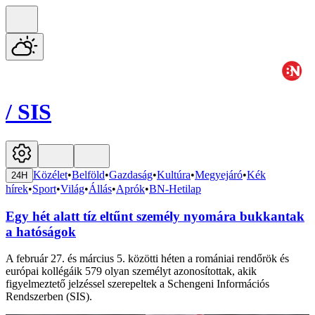
/
SIS
Közélet
•
Belföld
•
Gazdaság
•
Kultúra
•
Megyejáró
•
Kék
24H
hírek
•
Sport
•
Világ
•
Állás
•
Aprók
•
BN-Hetilap
Egy hét alatt tíz eltűnt személy nyomára bukkantak
a hatóságok
A február 27. és március 5. közötti héten a romániai rendőrök és
európai kollégáik 579 olyan személyt azonosítottak, akik
figyelmeztető jelzéssel szerepeltek a Schengeni Információs
Rendszerben (SIS).