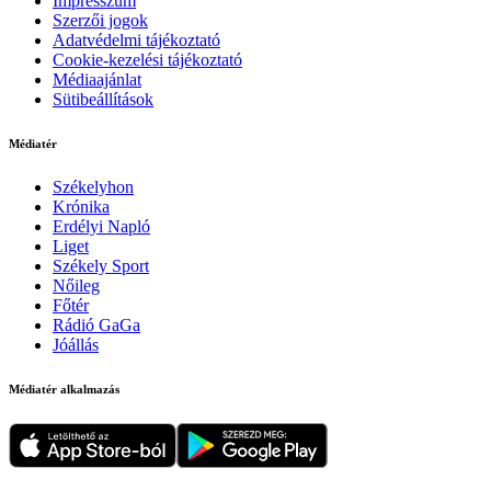
Impresszum
Szerzői jogok
Adatvédelmi tájékoztató
Cookie-kezelési tájékoztató
Médiaajánlat
Sütibeállítások
Médiatér
Székelyhon
Krónika
Erdélyi Napló
Liget
Székely Sport
Nőileg
Főtér
Rádió GaGa
Jóállás
Médiatér alkalmazás