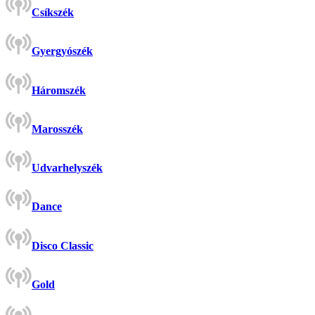
Csíkszék
Gyergyószék
Háromszék
Marosszék
Udvarhelyszék
Dance
Disco Classic
Gold