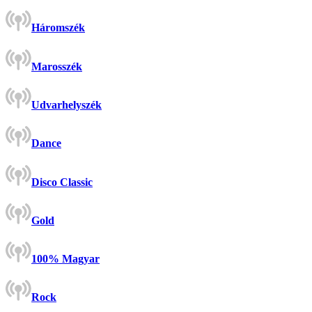
Háromszék
Marosszék
Udvarhelyszék
Dance
Disco Classic
Gold
100% Magyar
Rock