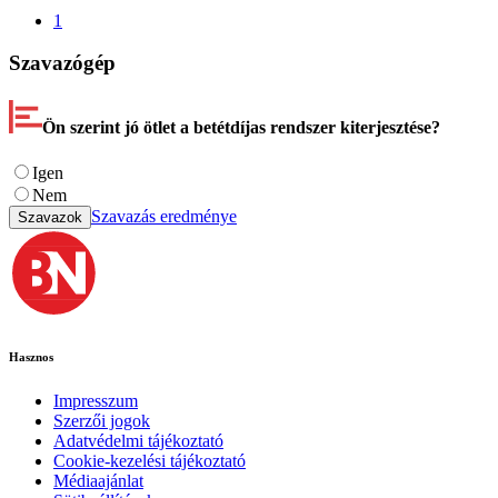
1
Szavazógép
Ön szerint jó ötlet a betétdíjas rendszer kiterjesztése?
Igen
Nem
Szavazás eredménye
Szavazok
Hasznos
Impresszum
Szerzői jogok
Adatvédelmi tájékoztató
Cookie-kezelési tájékoztató
Médiaajánlat