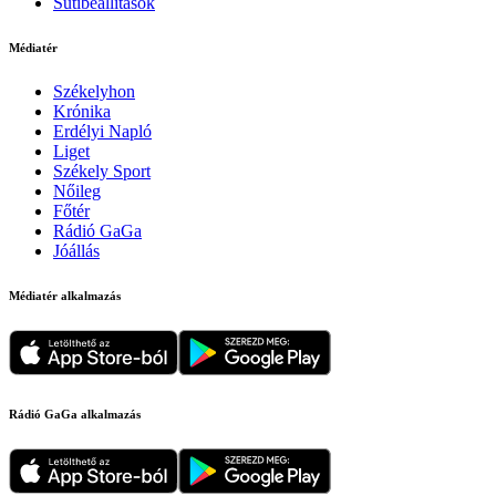
Sütibeállítások
Médiatér
Székelyhon
Krónika
Erdélyi Napló
Liget
Székely Sport
Nőileg
Főtér
Rádió GaGa
Jóállás
Médiatér alkalmazás
Rádió GaGa alkalmazás