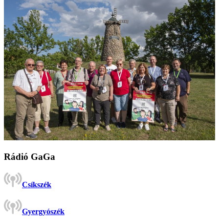
Rádió GaGa
Csíkszék
Gyergyószék