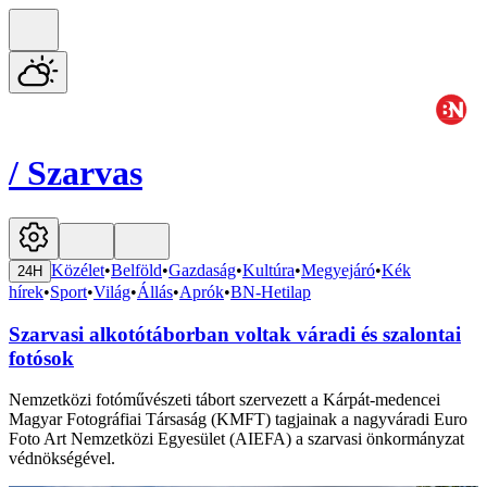
/
Szarvas
Közélet
•
Belföld
•
Gazdaság
•
Kultúra
•
Megyejáró
•
Kék
24H
hírek
•
Sport
•
Világ
•
Állás
•
Aprók
•
BN-Hetilap
Szarvasi alkotótáborban voltak váradi és szalontai
fotósok
Nemzetközi fotóművészeti tábort szervezett a Kárpát-medencei
Magyar Fotográfiai Társaság (KMFT) tagjainak a nagyváradi Euro
Foto Art Nemzetközi Egyesület (AIEFA) a szarvasi önkormányzat
védnökségével.