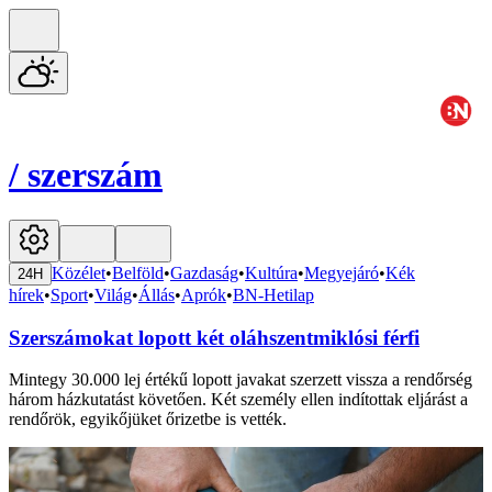
/
szerszám
Közélet
•
Belföld
•
Gazdaság
•
Kultúra
•
Megyejáró
•
Kék
24H
hírek
•
Sport
•
Világ
•
Állás
•
Aprók
•
BN-Hetilap
Szerszámokat lopott két oláhszentmiklósi férfi
Mintegy 30.000 lej értékű lopott javakat szerzett vissza a rendőrség
három házkutatást követően. Két személy ellen indítottak eljárást a
rendőrök, egyikőjüket őrizetbe is vették.