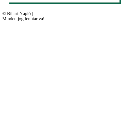
©
Bihari Napló
|
Minden jog fenntartva!