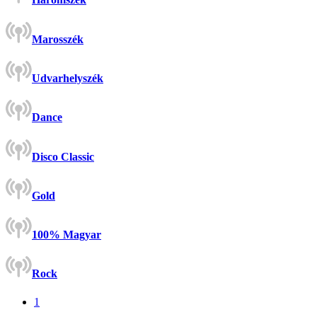
Marosszék
Udvarhelyszék
Dance
Disco Classic
Gold
100% Magyar
Rock
1