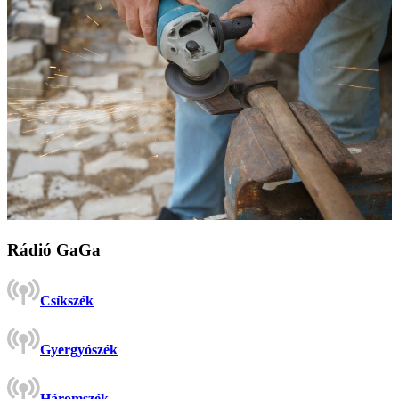
Rádió GaGa
Csíkszék
Gyergyószék
Háromszék