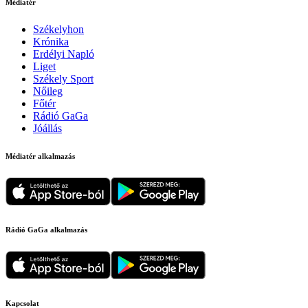
Médiatér
Székelyhon
Krónika
Erdélyi Napló
Liget
Székely Sport
Nőileg
Főtér
Rádió GaGa
Jóállás
Médiatér alkalmazás
Rádió GaGa alkalmazás
Kapcsolat