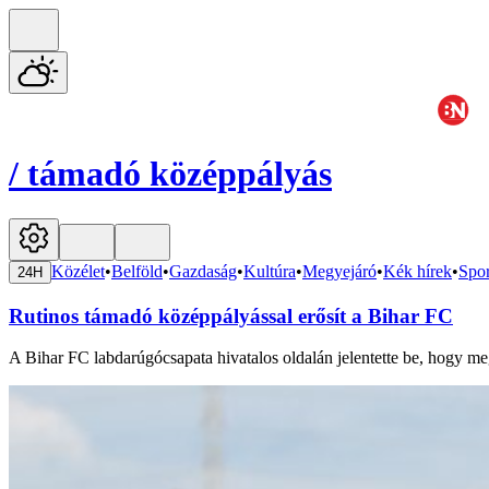
/
támadó középpályás
Közélet
•
Belföld
•
Gazdaság
•
Kultúra
•
Megyejáró
•
Kék hírek
•
Spor
24H
Rutinos támadó középpályással erősít a Bihar FC
A Bihar FC labdarúgócsapata hivatalos oldalán jelentette be, hogy m