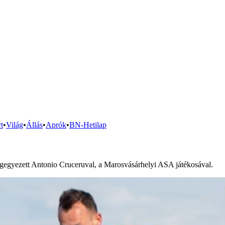
t
•
Világ
•
Állás
•
Aprók
•
BN-Hetilap
egegyezett Antonio Cruceruval, a Marosvásárhelyi ASA játékosával.