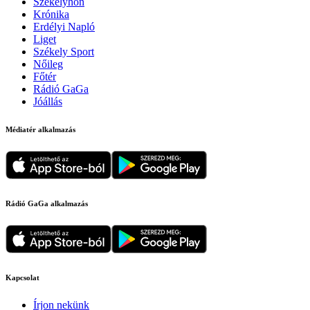
Székelyhon
Krónika
Erdélyi Napló
Liget
Székely Sport
Nőileg
Főtér
Rádió GaGa
Jóállás
Médiatér alkalmazás
Rádió GaGa alkalmazás
Kapcsolat
Írjon nekünk