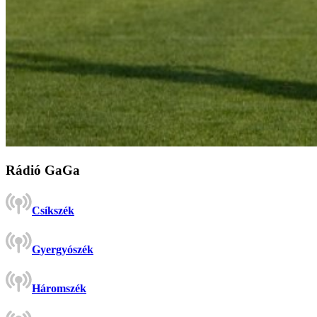
Rádió GaGa
Csíkszék
Gyergyószék
Háromszék