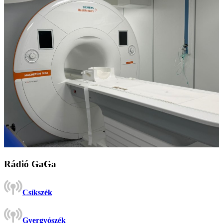
Rádió GaGa
Csíkszék
Gyergyószék