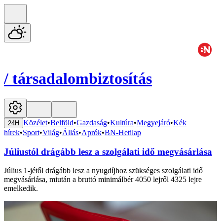
/
társadalombiztosítás
Közélet
•
Belföld
•
Gazdaság
•
Kultúra
•
Megyejáró
•
Kék
24H
hírek
•
Sport
•
Világ
•
Állás
•
Aprók
•
BN-Hetilap
Júliustól drágább lesz a szolgálati idő megvásárlása
Július 1-jétől drágább lesz a nyugdíjhoz szükséges szolgálati idő
megvásárlása, miután a bruttó minimálbér 4050 lejről 4325 lejre
emelkedik.