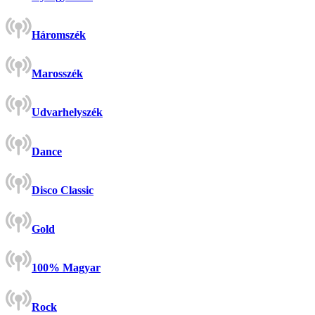
Háromszék
Marosszék
Udvarhelyszék
Dance
Disco Classic
Gold
100% Magyar
Rock