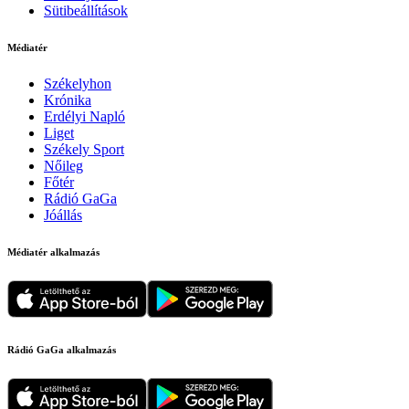
Sütibeállítások
Médiatér
Székelyhon
Krónika
Erdélyi Napló
Liget
Székely Sport
Nőileg
Főtér
Rádió GaGa
Jóállás
Médiatér alkalmazás
Rádió GaGa alkalmazás