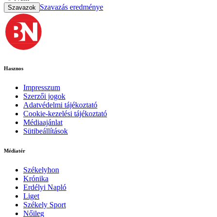
Szavazás eredménye
Szavazok
Hasznos
Impresszum
Szerzői jogok
Adatvédelmi tájékoztató
Cookie-kezelési tájékoztató
Médiaajánlat
Sütibeállítások
Médiatér
Székelyhon
Krónika
Erdélyi Napló
Liget
Székely Sport
Nőileg