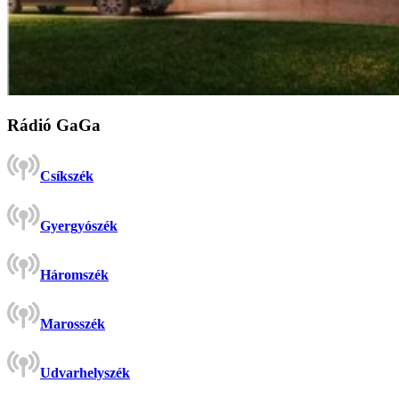
Rádió GaGa
Csíkszék
Gyergyószék
Háromszék
Marosszék
Udvarhelyszék