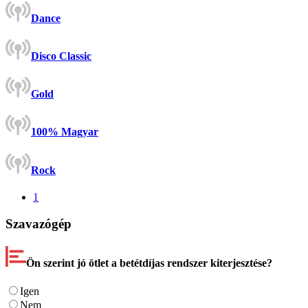
Dance
Disco Classic
Gold
100% Magyar
Rock
1
Szavazógép
Ön szerint jó ötlet a betétdíjas rendszer kiterjesztése?
Igen
Nem