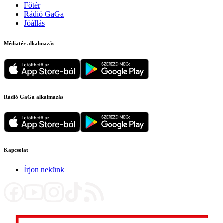
Főtér
Rádió GaGa
Jóállás
Médiatér alkalmazás
Rádió GaGa alkalmazás
Kapcsolat
Írjon nekünk