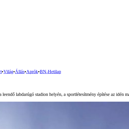
t
•
Világ
•
Állás
•
Aprók
•
BN-Hetilap
eendő labdarúgó stadion helyén, a sportlétesítmény építése az idén már