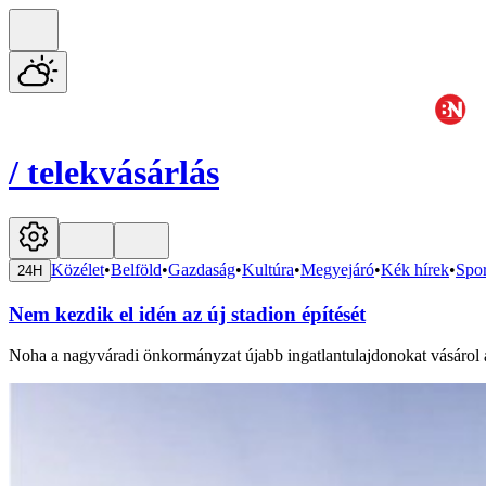
/
telekvásárlás
Közélet
•
Belföld
•
Gazdaság
•
Kultúra
•
Megyejáró
•
Kék hírek
•
Spor
24H
Nem kezdik el idén az új stadion építését
Noha a nagyváradi önkormányzat újabb ingatlantulajdonokat vásárol a l