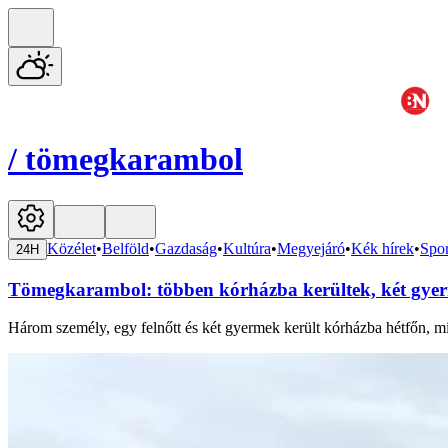
/
tömegkarambol
Közélet
•
Belföld
•
Gazdaság
•
Kultúra
•
Megyejáró
•
Kék hírek
•
Spor
24H
Tömegkarambol: többen kórházba kerültek, két gyer
Három személy, egy felnőtt és két gyermek került kórházba hétfőn, m