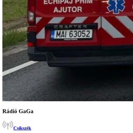
Rádió GaGa
Csíkszék