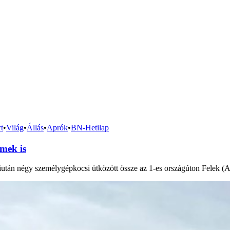
t
•
Világ
•
Állás
•
Aprók
•
BN-Hetilap
mek is
iután négy személygépkocsi ütközött össze az 1-es országúton Felek (A