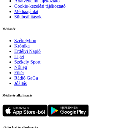
Adatvédelmi tájékoztató
Cookie-kezelési tájékoztató
Médiaajánlat
Sütibeállítások
Médiatér
Székelyhon
Krónika
Erdélyi Napló
Liget
Székely Sport
Nőileg
Főtér
Rádió GaGa
Jóállás
Médiatér alkalmazás
Rádió GaGa alkalmazás