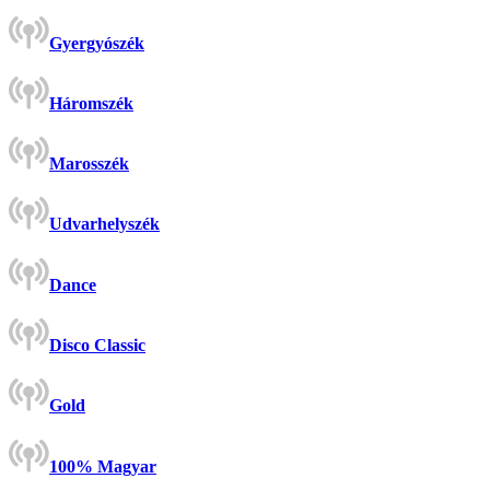
Gyergyószék
Háromszék
Marosszék
Udvarhelyszék
Dance
Disco Classic
Gold
100% Magyar