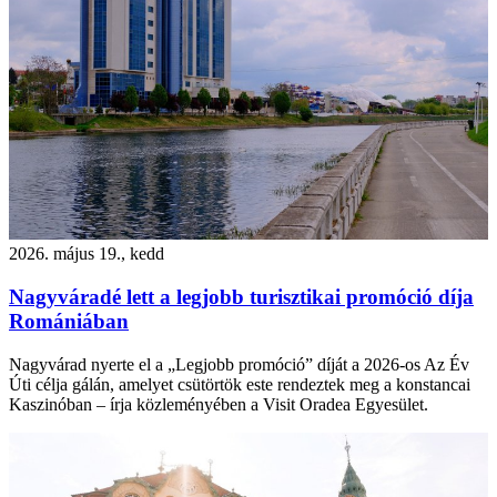
2026. május 19., kedd
Nagyváradé lett a legjobb turisztikai promóció díja
Romániában
Nagyvárad nyerte el a „Legjobb promóció” díját a 2026-os Az Év
Úti célja gálán, amelyet csütörtök este rendeztek meg a konstancai
Kaszinóban – írja közleményében a Visit Oradea Egyesület.