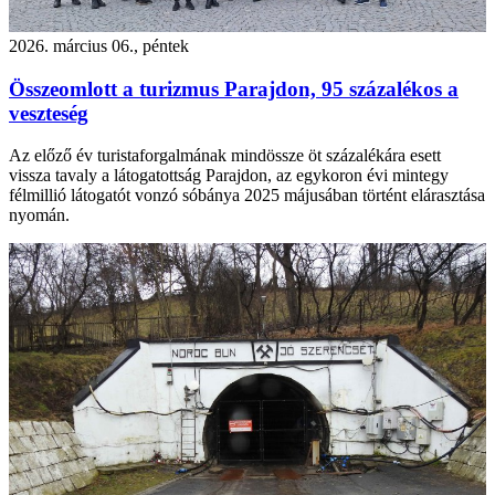
2026. március 06., péntek
Összeomlott a turizmus Parajdon, 95 százalékos a
veszteség
Az előző év turistaforgalmának mindössze öt százalékára esett
vissza tavaly a látogatottság Parajdon, az egykoron évi mintegy
félmillió látogatót vonzó sóbánya 2025 májusában történt elárasztása
nyomán.