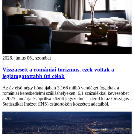
2026. június 06., szombat
Visszaesett a romániai turizmus, ezek voltak a
leglátogatottabb úti célok
Az év első négy hónapjában 3,166 millió vendéget fogadtak a
romániai kereskedelmi szálláshelyeken, 6,1 százalékkal kevesebbet
a 2025 januárja és áprilisa között jegyzettnél – derül ki az Országos
Statisztikai Intézet (INS) csütörtökön közzétett adataiból.