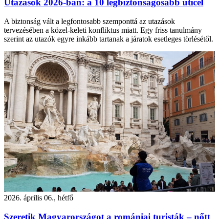
Utazások 2026-ban: a 10 legbiztonságosabb úticél
A biztonság vált a legfontosabb szemponttá az utazások
tervezésében a közel-keleti konfliktus miatt. Egy friss tanulmány
szerint az utazók egyre inkább tartanak a járatok esetleges törlésétől.
2026. április 06., hétfő
Szeretik Magyarországot a romániai turisták – nőtt