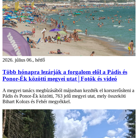
2026. július 06., hétfő
Több hónapra lezárják a forgalom elől a Pádis és
Ponor-Ék közötti megyei utat│Fotók és videó
A megyei tanács megbízásából májusban kezdték el korszerűsíteni a
Pádis és Ponor-Ék közötti, 763 jelű megyei utat, mely összeköti
Bihart Kolozs és Fehér megyékkel.