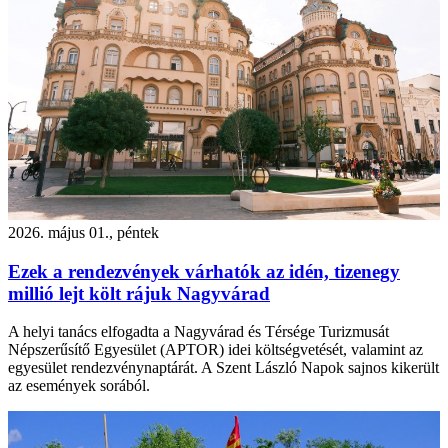
2026. május 01., péntek
Ezek a rendezvények várhatók az idén, tizenegy
millió lejt költ rájuk Nagyvárad
A helyi tanács elfogadta a Nagyvárad és Térsége Turizmusát
Népszerűsítő Egyesület (APTOR) idei költségvetését, valamint az
egyesület rendezvénynaptárát. A Szent László Napok sajnos kikerült
az események sorából.