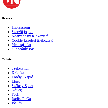
Hasznos
Impresszum
Szerzői jogok
Adatvédelmi tájékoztató
Cookie-kezelési tájékoztató
Médiaajánlat
Sütibeállítások
Médiatér
Székelyhon
Krónika
Erdélyi Napló
Liget
Székely Sport
Nőileg
Főtér
Rádió GaGa
Jóállás