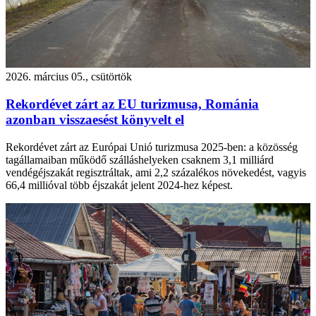
2026. március 05., csütörtök
Rekordévet zárt az EU turizmusa, Románia
azonban visszaesést könyvelt el
Rekordévet zárt az Európai Unió turizmusa 2025-ben: a közösség
tagállamaiban működő szálláshelyeken csaknem 3,1 milliárd
vendégéjszakát regisztráltak, ami 2,2 százalékos növekedést, vagyis
66,4 millióval több éjszakát jelent 2024-hez képest.