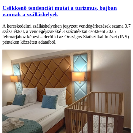
Csökkenő tendenciát mutat a turizmus, bajban
vannak a szálláshelyek
A kereskedelmi szálláshelyeken jegyzett vendégérkezések száma 3,7
százalékkal, a vendégéjszakáké 3 százalékkal csökkent 2025
februárjához képest – derül ki az Országos Statisztikai Intézet (INS)
pénteken közzétett adataiból.