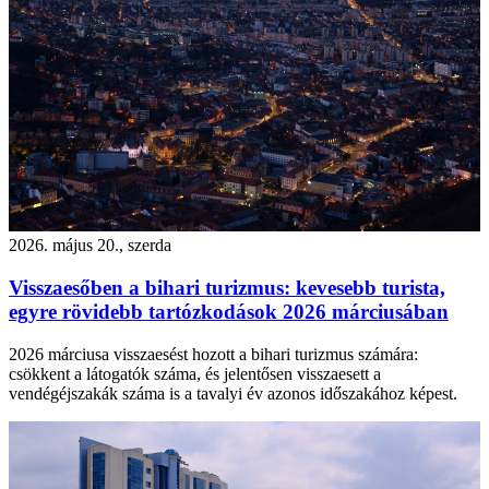
2026. május 20., szerda
Visszaesőben a bihari turizmus: kevesebb turista,
egyre rövidebb tartózkodások 2026 márciusában
2026 márciusa visszaesést hozott a bihari turizmus számára:
csökkent a látogatók száma, és jelentősen visszaesett a
vendégéjszakák száma is a tavalyi év azonos időszakához képest.