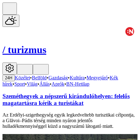
/
turizmus
Közélet
•
Belföld
•
Gazdaság
•
Kultúra
•
Megyejáró
•
Kék
24H
hírek
•
Sport
•
Világ
•
Állás
•
Aprók
•
BN-Hetilap
Szeméthegyek a népszerű kirándulóhelyen: felelős
magatartásra kérik a turistákat
Az Erdélyi-szigethegység egyik legkedveltebb turisztikai célpontja,
a Glăvoi–Pádis térség minden nyáron jelentős
hulladékmennyiséggel küzd a nagyszámú látogató miatt.