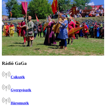
Rádió GaGa
Csíkszék
Gyergyószék
Háromszék