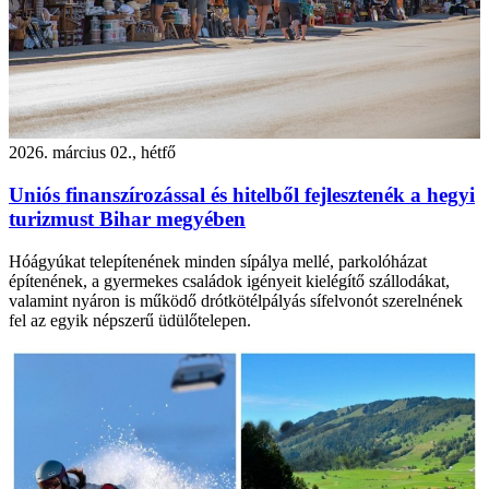
2026. március 02., hétfő
Uniós finanszírozással és hitelből fejlesztenék a hegyi
turizmust Bihar megyében
Hóágyúkat telepítenének minden sípálya mellé, parkolóházat
építenének, a gyermekes családok igényeit kielégítő szállodákat,
valamint nyáron is működő drótkötélpályás sífelvonót szerelnének
fel az egyik népszerű üdülőtelepen.