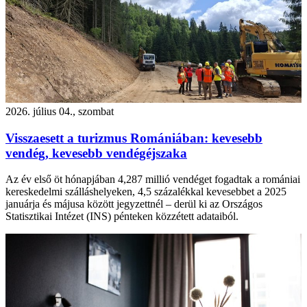
2026. július 04., szombat
Visszaesett a turizmus Romániában: kevesebb
vendég, kevesebb vendégéjszaka
Az év első öt hónapjában 4,287 millió vendéget fogadtak a romániai
kereskedelmi szálláshelyeken, 4,5 százalékkal kevesebbet a 2025
januárja és májusa között jegyzettnél – derül ki az Országos
Statisztikai Intézet (INS) pénteken közzétett adataiból.