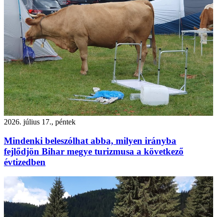
2026. július 17., péntek
Mindenki beleszólhat abba, milyen irányba
fejlődjön Bihar megye turizmusa a következő
évtizedben