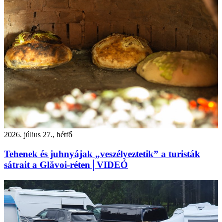
2026. július 27., hétfő
Tehenek és juhnyájak „veszélyeztetik” a turisták
sátrait a Glăvoi-réten│VIDEÓ