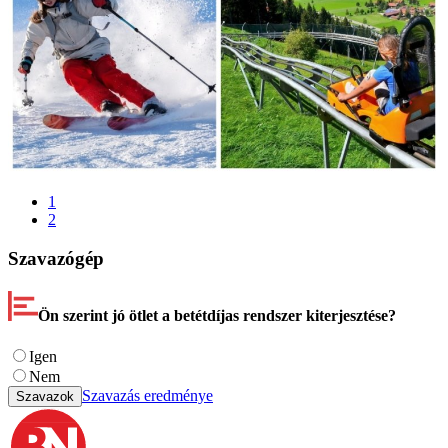
1
2
Szavazógép
Ön szerint jó ötlet a betétdíjas rendszer kiterjesztése?
Igen
Nem
Szavazás eredménye
Szavazok