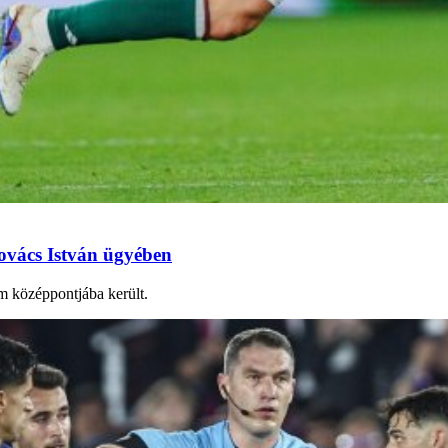
ovács István ügyében
m középpontjába került.