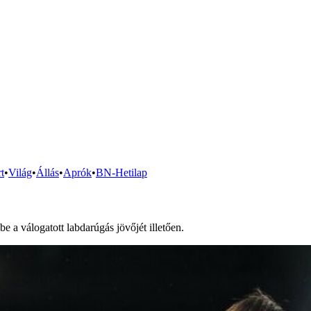
t
•
Világ
•
Állás
•
Aprók
•
BN-Hetilap
 a válogatott labdarúgás jövőjét illetően.