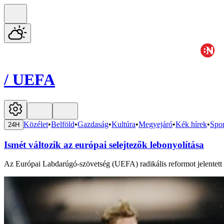
/
UEFA
Közélet
•
Belföld
•
Gazdaság
•
Kultúra
•
Megyejáró
•
Kék hírek
•
Spor
24H
Ismét változik az európai selejtezők lebonyolítása
Az Európai Labdarúgó-szövetség (UEFA) radikális reformot jelentett be