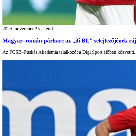
2025. november 25., kedd
Magyar–román párharc az „ifi BL” selejtezőjének rá
Az FCSB–Puskás Akadémia találkozót a Digi Sport élőben közvetíti.