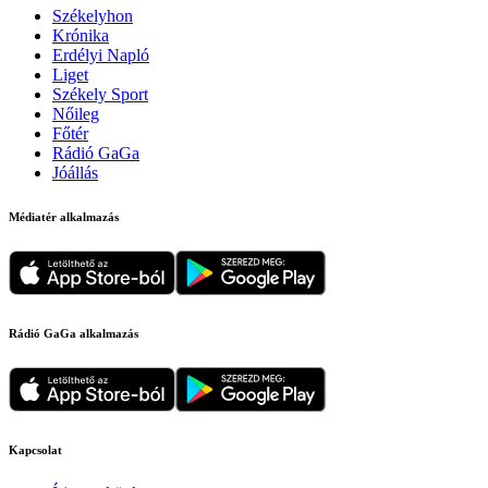
Székelyhon
Krónika
Erdélyi Napló
Liget
Székely Sport
Nőileg
Főtér
Rádió GaGa
Jóállás
Médiatér alkalmazás
Rádió GaGa alkalmazás
Kapcsolat