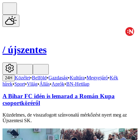
/
újszentes
Közélet
•
Belföld
•
Gazdaság
•
Kultúra
•
Megyejáró
•
Kék
24H
hírek
•
Sport
•
Világ
•
Állás
•
Aprók
•
BN-Hetilap
A Bihar FC idén is lemarad a Román Kupa
csoportköréről
Küzdelmes, de visszafogott színvonalú mérkőzést nyert meg az
Újszentesi SK.