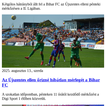
Kétgólos hátrányból állt fel a Bihar FC az Újszentes elleni pénteki
mérkőzésen a II. Ligában.
2025. augusztus 13., szerda
Az Újszentes ellen őrizné hibátlan mérlegét a Bihar
FC
A szokatlan időpontban, pénteken 11 órától kezdődő mérkőzést a
Digi Sport 1 élőben közvetíti.