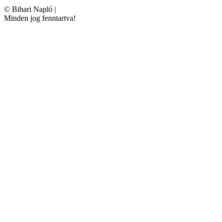
©
Bihari Napló
|
Minden jog fenntartva!