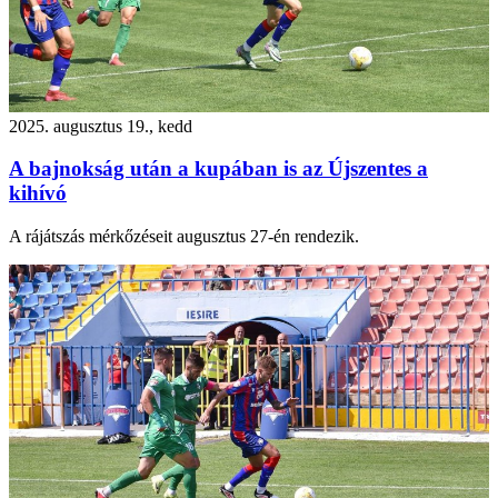
2025. augusztus 19., kedd
A bajnokság után a kupában is az Újszentes a
kihívó
A rájátszás mérkőzéseit augusztus 27-én rendezik.