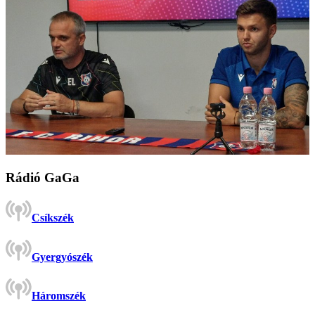
Rádió GaGa
Csíkszék
Gyergyószék
Háromszék