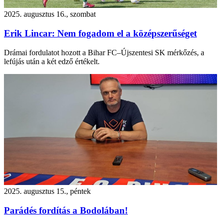
2025. augusztus 16., szombat
Erik Lincar: Nem fogadom el a középszerűséget
Drámai fordulatot hozott a Bihar FC–Újszentesi SK mérkőzés, a
lefújás után a két edző értékelt.
2025. augusztus 15., péntek
Parádés fordítás a Bodolában!