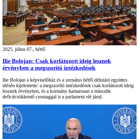
2025. július 07., hétfő
Ilie Bolojan: Csak korlátozott ideig lesznek
érvényben a megszorító intézkedések
Ilie Bolojan a képviselőház és a szenátus hétfő délutáni együttes
ülésén kijelentette: a megszorító intézkedések csak korlátozott ideig
lesznek érvényben, és a kormány hamarosan a második
deficitcsökkentő csomaggal is a parlament elé járul.