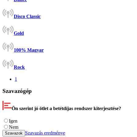
Disco Classic
Gold
100% Magyar
Rock
1
Szavazógép
Ön szerint jó ötlet a betétdíjas rendszer kiterjesztése?
Igen
Nem
Szavazás eredménye
Szavazok