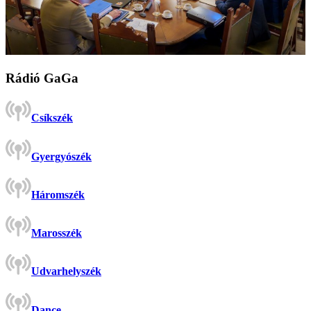
Rádió GaGa
Csíkszék
Gyergyószék
Háromszék
Marosszék
Udvarhelyszék
Dance