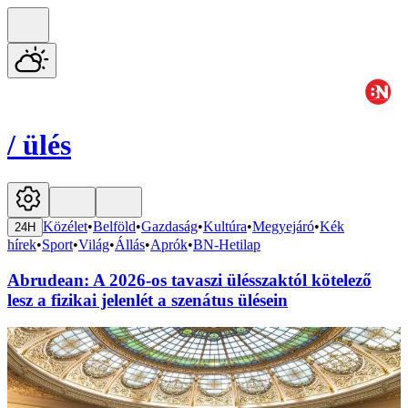
/
ülés
Közélet
•
Belföld
•
Gazdaság
•
Kultúra
•
Megyejáró
•
Kék
24H
hírek
•
Sport
•
Világ
•
Állás
•
Aprók
•
BN-Hetilap
Abrudean: A 2026-os tavaszi ülésszaktól kötelező
lesz a fizikai jelenlét a szenátus ülésein