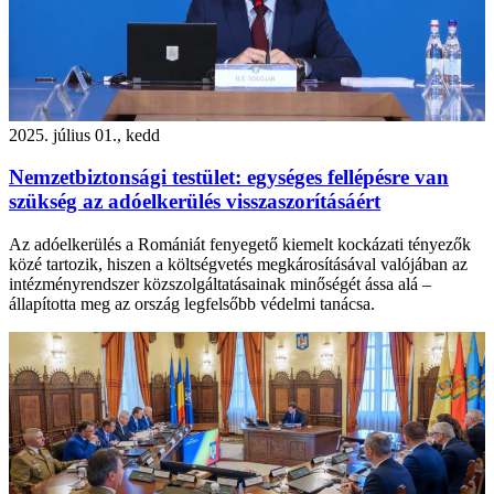
2025. július 01., kedd
Nemzetbiztonsági testület: egységes fellépésre van
szükség az adóelkerülés visszaszorításáért
Az adóelkerülés a Romániát fenyegető kiemelt kockázati tényezők
közé tartozik, hiszen a költségvetés megkárosításával valójában az
intézményrendszer közszolgáltatásainak minőségét ássa alá –
állapította meg az ország legfelsőbb védelmi tanácsa.