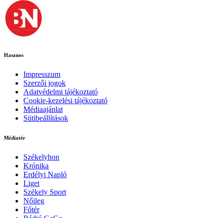
Hasznos
Impresszum
Szerzői jogok
Adatvédelmi tájékoztató
Cookie-kezelési tájékoztató
Médiaajánlat
Sütibeállítások
Médiatér
Székelyhon
Krónika
Erdélyi Napló
Liget
Székely Sport
Nőileg
Főtér