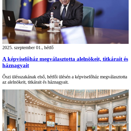
2025. szeptember 01., hétfő
A képviselőház megválasztotta alelnökeit, titkárait és
háznagyait
Őszi ülésszakának első, hétfői ülésén a képviselőház megválasztotta
az alelnökeit, titkárait és háznagyait.