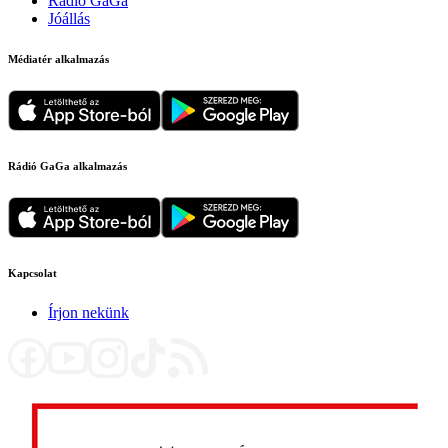
Rádió GaGa
Jóállás
Médiatér alkalmazás
Rádió GaGa alkalmazás
Kapcsolat
Írjon nekünk