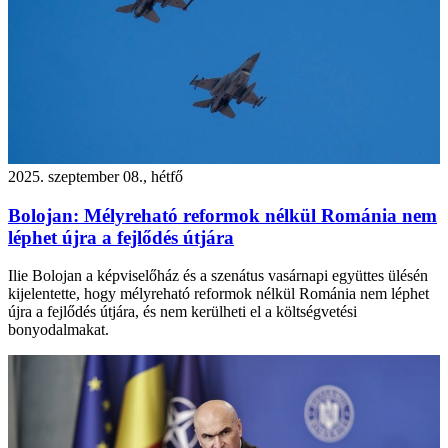
2025. szeptember 08., hétfő
Bolojan: Mélyreható reformok nélkül Románia nem
léphet újra a fejlődés útjára
Ilie Bolojan a képviselőház és a szenátus vasárnapi együttes ülésén
kijelentette, hogy mélyreható reformok nélkül Románia nem léphet
újra a fejlődés útjára, és nem kerülheti el a költségvetési
bonyodalmakat.