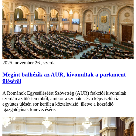
2025. november 26., szerda
Megint balhézik az AUR, kivonultak a parlament
üléséről
A Románok Egyesüléséért Szövetség (AUR) frakciói kivonultak
szerdán az ülésteremből, amikor a szenátus és a képviselőház
együttes ülésén sor került a köztelevízió, illetve a közrádió
igazgatójának kinevezésére.