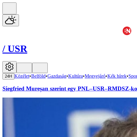
/
USR
Közélet
•
Belföld
•
Gazdaság
•
Kultúra
•
Megyejáró
•
Kék hírek
•
Spor
24H
Siegfried Mureșan szerint egy PNL–USR–RMDSZ-kor