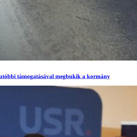
 utóbbi támogatásával megbukik a kormány