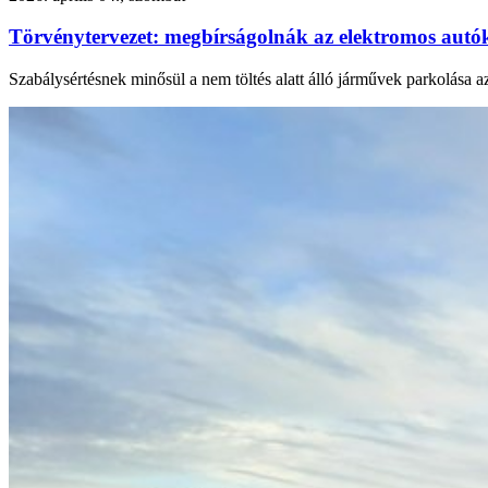
Törvénytervezet: megbírságolnák az elektromos autók
Szabálysértésnek minősül a nem töltés alatt álló járművek parkolása 