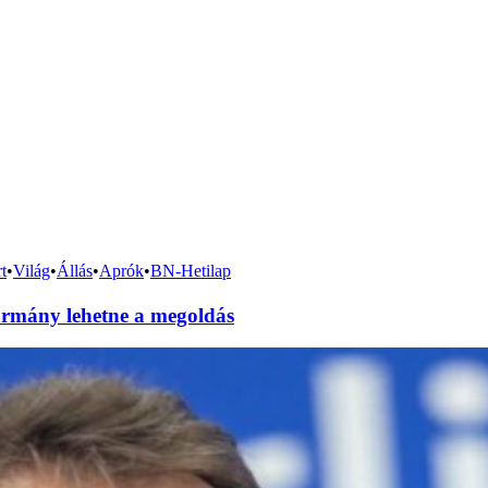
t
•
Világ
•
Állás
•
Aprók
•
BN-Hetilap
mány lehetne a megoldás