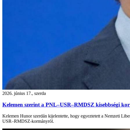
2026. június 17., szerda
Kelemen szerint a PNL–USR–RMDSZ kisebbségi kor
Kelemen Hunor szerdán kijelentette, hogy egyeztetett a Nemzeti Lib
USR–RMDSZ-kormányról.