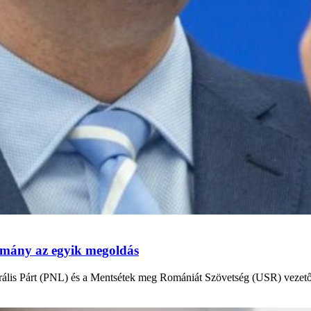
mány az egyik megoldás
erális Párt (PNL) és a Mentsétek meg Romániát Szövetség (USR) vezető