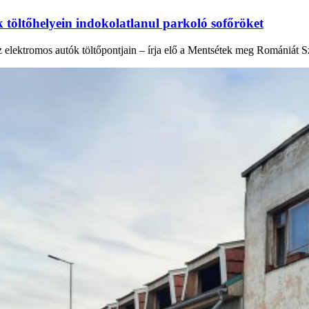
 töltőhelyein indokolatlanul parkoló sofőröket
az elektromos autók töltőpontjain – írja elő a Mentsétek meg Romániát 