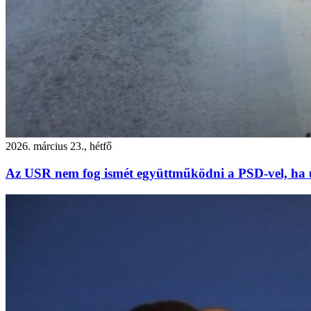
2026. március 23., hétfő
Az USR nem fog ismét együttműködni a PSD-vel, ha