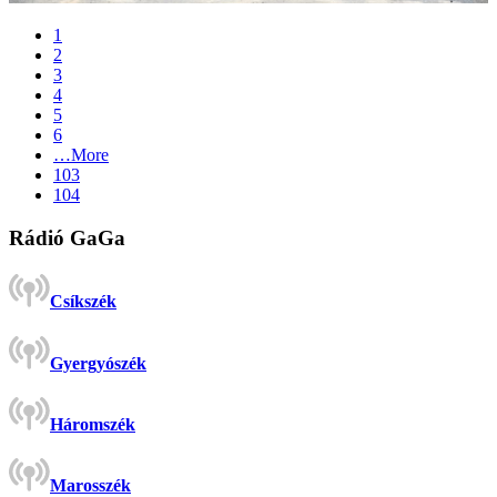
1
2
3
4
5
6
…
More
103
104
Rádió GaGa
Csíkszék
Gyergyószék
Háromszék
Marosszék