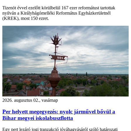
Tizenöt évvel ezelőtt körülbelül 167 ezer reformátust tartottak
nyilván a Királyhágómelléki Református Egyházkerületnél
(KREK), most 150 ezret.
2026. augusztus 02., vasárnap
Per helyett megegyezés: nyolc járművel bővül a
Bihar megyei iskolabuszflotta
Egy pert lezáró jogi tranzakció jóváhagyásáról szóló határozati