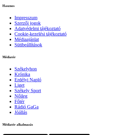
Hasznos
Impresszum
Szerzői jogok
Adatvédelmi tájékoztató
Cookie-kezelési tájékoztató
Médiaajánlat
Sütibeállítások
Médiatér
Székelyhon
Krónika
Erdélyi Napló
Liget
Székely Sport
Nőileg
Főtér
Rádió GaGa
Jóállás
Médiatér alkalmazás