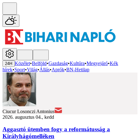
Közélet
•
Belföld
•
Gazdaság
•
Kultúra
•
Megyejáró
•
Kék
24H
hírek
•
Sport
•
Világ
•
Állás
•
Aprók
•
BN-Hetilap
Ciucur Losonczi Antonius
2026. augusztus 04., kedd
Aggasztó ütemben fogy a reformátusság a
Királyhágómelléken