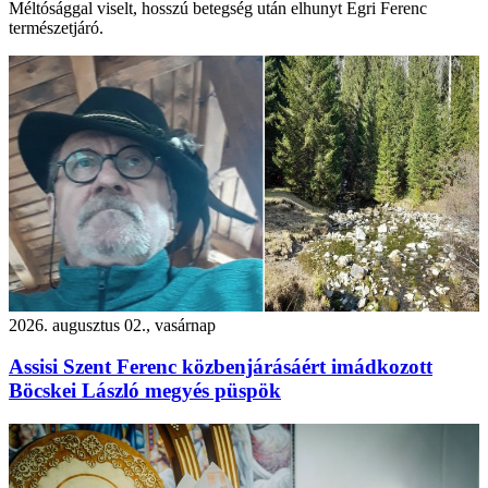
Méltósággal viselt, hosszú betegség után elhunyt Egri Ferenc
természetjáró.
2026. augusztus 02., vasárnap
Assisi Szent Ferenc közbenjárásáért imádkozott
Böcskei László megyés püspök