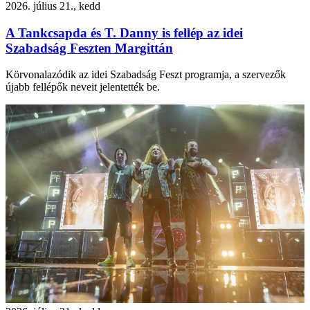
2026. július 21., kedd
A Tankcsapda és T. Danny is fellép az idei
Szabadság Feszten Margittán
Körvonalazódik az idei Szabadság Feszt programja, a szervezők
újabb fellépők neveit jelentették be.