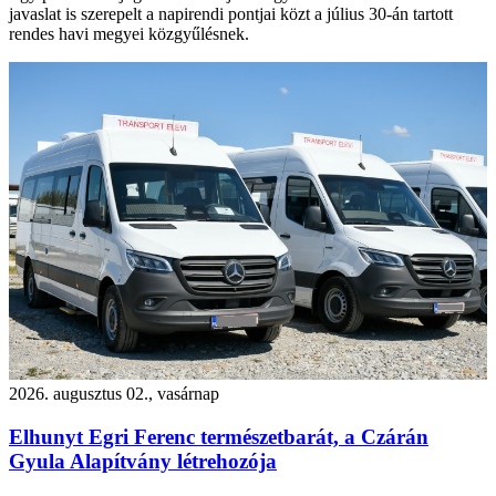
javaslat is szerepelt a napirendi pontjai közt a július 30-án tartott
rendes havi megyei közgyűlésnek.
2026. augusztus 02., vasárnap
Elhunyt Egri Ferenc természetbarát, a Czárán
Gyula Alapítvány létrehozója