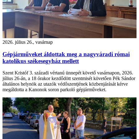
2026. július 26., vasárnap
Gépjárműveket áldottak meg a nagyváradi római
katolikus székesegyház mellett
Szent Kristóf 3. századi vértanú ünnepét követő vasárnapon, 2026.
július 26-án, a 18 órakor kezdődött szentmisét követően Pék Sándor
általános helynök az utazók védőszentjének közbenjárását kérve
megáldotta a Kanonok soron parkoló gépjárműveket.