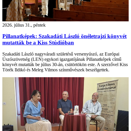
2026. július 31., péntek
Pillanatképek: Szakadáti László önéletrajzi könyvét
mutatták be a Kiss Stúdióban
Szakadáti László nagyváradi születésű versenyúszó, az Európai
Úszószövetség (LEN) egykori igazgatójának Pillanatképek című
könyvét mutatták be július 30-án, csütörtökön este. A szerzővel Kiss
Törék Ildikó és Meleg Vilmos színművészek beszélgettek.