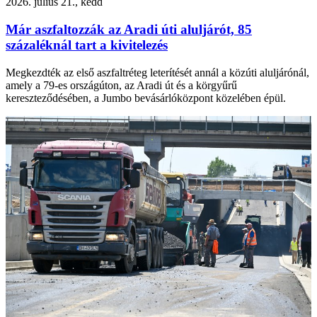
2026. július 21., kedd
Már aszfaltozzák az Aradi úti aluljárót, 85
százaléknál tart a kivitelezés
Megkezdték az első aszfaltréteg leterítését annál a közúti aluljárónál,
amely a 79-es országúton, az Aradi út és a körgyűrű
kereszteződésében, a Jumbo bevásárlóközpont közelében épül.