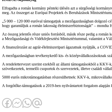
Elfogadta a román kormány pénteki ülésén azt a sürgősségi kormányr
meg. Az összeget az Európai Projektek és Beruházások Minisztérium
„5 000 – 120 000 euróval támogatjuk a mezőgazdaságban dolgozó cégek
hogy garantáljuk a román lakosság élelmiszerbiztonságát” – mondta H
Az összeg jelentős része uniós forrásból, másik része pedig a román 
a Mezőgazdasági és Vidékfejlesztési Minisztériummal, valamint a Vá
A finanszírozást az agrár-élelmiszeripari ágazatnak nyújtják, a COVI
A mezőgazdaságban tevékenykedő kis- és középvállalkozásoknak szánt
A rendelettervezet szerint ezekből az állami támogatásokból a KKV-k
szövetkezetek, termelői csoportok és szervezetek, illetve családi váll
5000 eurós mikrotámogatásban részesülhetnek: KKV-k, mikrovállalkozá
A forgótőke-támogatások a 2019-ben nyilvántartott forgalom alapján