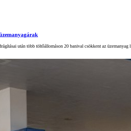
az üzemanyagárak
drágításai után több töltőállomáson 20 banival csökkent az üzemanyag lit