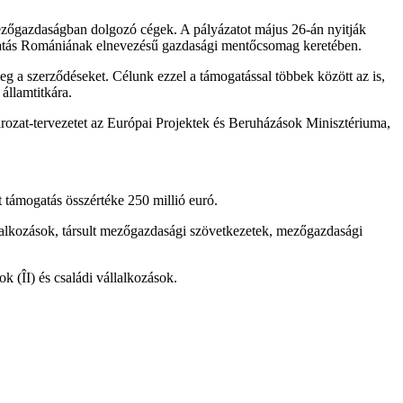
ezőgazdaságban dolgozó cégek. A pályázatot május 26-án nyitják
gatás Romániának elnevezésű gazdasági mentőcsomag keretében.
 a szerződéseket. Célunk ezzel a támogatással többek között az is,
államtitkára.
ározat-tervezetet az Európai Projektek és Beruházások Minisztériuma,
támogatás összértéke 250 millió euró.
lalkozások, társult mezőgazdasági szövetkezetek, mezőgazdasági
 (ÎI) és családi vállalkozások.