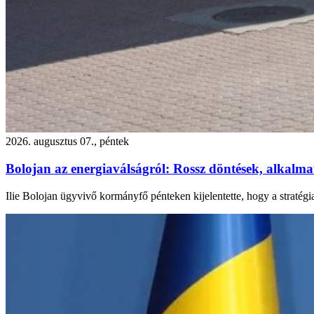
2026. augusztus 07., péntek
Bolojan az energiaválságról: Rossz döntések, alkalmatl
Ilie Bolojan ügyvivő kormányfő pénteken kijelentette, hogy a stratégi