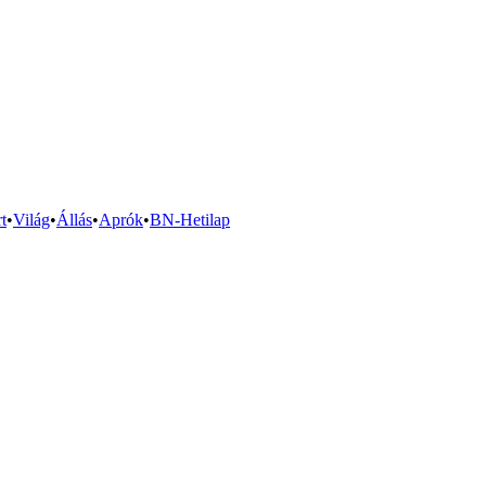
t
•
Világ
•
Állás
•
Aprók
•
BN-Hetilap