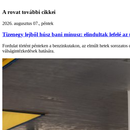
A rovat további cikkei
2026. augusztus 07., péntek
Tizenegy lejből húsz bani mínusz: elindultak lefelé 
Fordulat történt pénteken a benzinkutakon, az elmúlt hetek sorozatos 
válságintézkedések hatására.