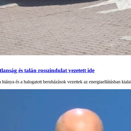
anság és talán rosszindulat vezetett ide
a hiánya és a halogatott beruházások vezettek az energiaellátásban kial