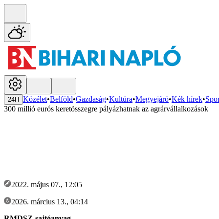
Közélet
•
Belföld
•
Gazdaság
•
Kultúra
•
Megyejáró
•
Kék hírek
•
Spor
24H
300 millió eurós keretösszegre pályázhatnak az agrárvállalkozások
2022. május 07., 12:05
2026. március 13., 04:14
RMDSZ-sajtóanyag