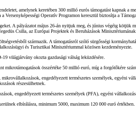
endeletet, amelynek keretében 300 millió eurós támogatást kapnak a m
a a Versenyképességi Operatív Programon keresztül biztosítja a Támo
et. A pályázatot május 26-án nyitjuk meg, és június végéig kötjük meg
egedüs Csilla, az Európai Projektek és Beruházások Minisztériumának 
költségvetésből származik. A támogatásról szóló sürgősségi kormányhat
llalkozásügyi és Turisztikai Minisztériummal közösen kezdeményezte.
D-19 világjárvány okozta gazdasági válság leküzdésére.
 mikrotámogatások összértéke 50 millió euró, míg a forgótőkére szánt 
, mikrovállalkozások, engedélyezett természetes személyek, egyéni vál
alkozások részesülhetnek.
sok, engedélyezett természetes személyek (PFA), egyéni vállalkozások
 kerülnek elbírálásra, minimum 5000, maximum 120 000 euró értékben.