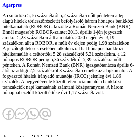
Agerpres
A csütörtöki 5,16 százalékról 5,2 százalékra nőtt pénteken a lej
alapú hitelek törlesztőrészletét befolyásoló három hónapos bankközi
hitelkamatláb (ROBOR) - közölte a Román Nemzeti Bank (BNR).
Ennél magasabb ROBOR-szintet 2013. április 1-jén jegyeztek,
amikor 5,23 százalékon állt a mutató. 2020 elején évi 3,19
százalékon állt a ROBOR, a múlt év elején pedig 1,98 százalékon.
A jelzáloghitelesek esetében alkalmazott hat hónapos bankközi
hitelkamatláb a csütörtöki 5,28 százalékról 5,31 százalékra, a 12
hónapos ROBOR pedig 5,36 százalékról 5,39 százalékra nőtt
pénteken. A Román Nemzeti Bank (BNR) igazgatótanácsa április 6-
ától az addigi 2,5 százalékról 3 százalékra emelte az alapkamatot. A
fogyasztói hitelek irányadó mutatója (IRCC) jelenleg évi 1,86
százalék. A negyedévente közölt referenciamutató a bankközi
tranzakciók napi kamatának számtani középarányosa. A három
hónappal ezelőtt közölt értéke évi 1,17 százalék volt.