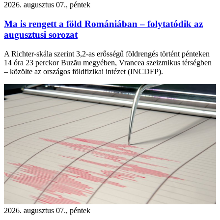
2026. augusztus 07., péntek
Ma is rengett a föld Romániában – folytatódik az
augusztusi sorozat
A Richter-skála szerint 3,2-as erősségű földrengés történt pénteken
14 óra 23 perckor Buzău megyében, Vrancea szeizmikus térségben
– közölte az országos földfizikai intézet (INCDFP).
2026. augusztus 07., péntek