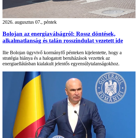
2026. augusztus 07., péntek
Bolojan az energiaválságról: Rossz döntések,
alkalmatlanság és talán rosszindulat vezetett ide
Ilie Bolojan ügyvivő kormányfő pénteken kijelentette, hogy a
stratégia hiánya és a halogatott beruházások vezettek az
energiaellátásban kialakult jelentős egyensúlytalanságokhoz.