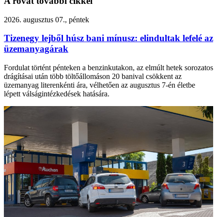
A rovat további cikkei
2026. augusztus 07., péntek
Tizenegy lejből húsz bani mínusz: elindultak lefelé az
üzemanyagárak
Fordulat történt pénteken a benzinkutakon, az elmúlt hetek sorozatos
drágításai után több töltőállomáson 20 banival csökkent az
üzemanyag literenkénti ára, vélhetően az augusztus 7-én életbe
lépett válságintézkedések hatására.