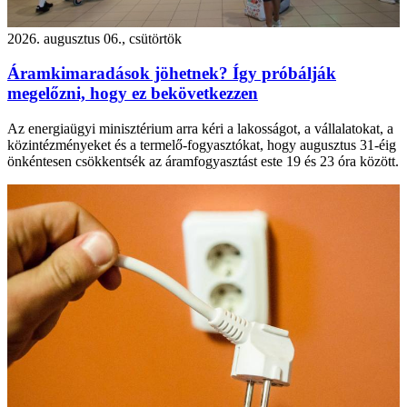
2026. augusztus 06., csütörtök
Áramkimaradások jöhetnek? Így próbálják
megelőzni, hogy ez bekövetkezzen
Az energiaügyi minisztérium arra kéri a lakosságot, a vállalatokat, a
közintézményeket és a termelő-fogyasztókat, hogy augusztus 31-éig
önkéntesen csökkentsék az áramfogyasztást este 19 és 23 óra között.