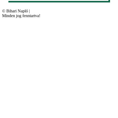
©
Bihari Napló
|
Minden jog fenntartva!