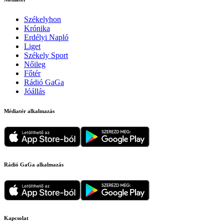
Székelyhon
Krónika
Erdélyi Napló
Liget
Székely Sport
Nőileg
Főtér
Rádió GaGa
Jóállás
Médiatér alkalmazás
Rádió GaGa alkalmazás
Kapcsolat