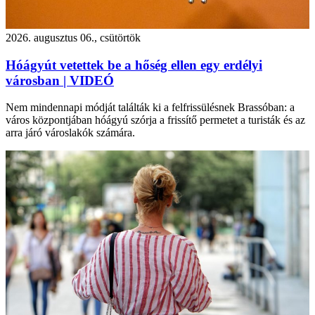
2026. augusztus 06., csütörtök
Hóágyút vetettek be a hőség ellen egy erdélyi
városban | VIDEÓ
Nem mindennapi módját találták ki a felfrissülésnek Brassóban: a
város központjában hóágyú szórja a frissítő permetet a turisták és az
arra járó városlakók számára.