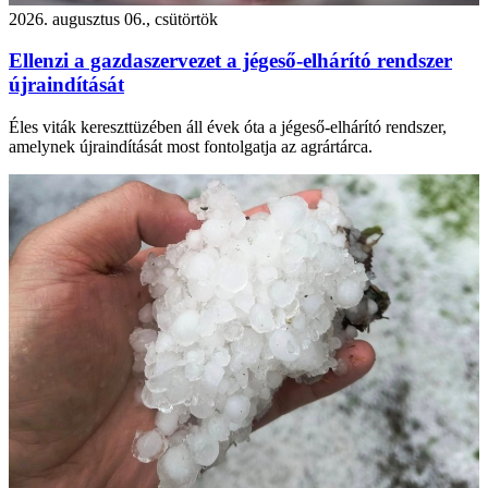
2026. augusztus 06., csütörtök
Ellenzi a gazdaszervezet a jégeső-elhárító rendszer
újraindítását
Éles viták kereszttüzében áll évek óta a jégeső-elhárító rendszer,
amelynek újraindítását most fontolgatja az agrártárca.