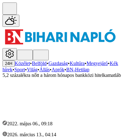
Közélet
•
Belföld
•
Gazdaság
•
Kultúra
•
Megyejáró
•
Kék
24H
hírek
•
Sport
•
Világ
•
Állás
•
Aprók
•
BN-Hetilap
5,2 százalékra nőtt a három hónapos bankközi hitelkamatláb
2022. május 06., 09:18
2026. március 13., 04:14