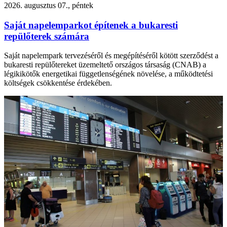
2026. augusztus 07., péntek
Saját napelemparkot építenek a bukaresti
repülőterek számára
Saját napelempark tervezéséről és megépítéséről kötött szerződést a
bukaresti repülőtereket üzemeltető országos társaság (CNAB) a
légikikötők energetikai függetlenségének növelése, a működtetési
költségek csökkentése érdekében.