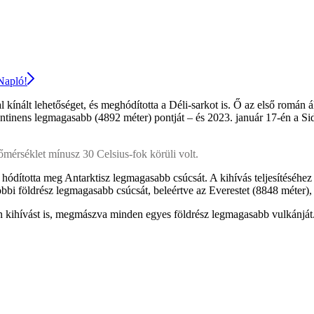
 Napló!
 kínált lehetőséget, és meghódította a Déli-sarkot is. Ő az első román á
kontinens legmagasabb (4892 méter) pontját – és 2023. január 17-én a S
őmérséklet mínusz 30 Celsius-fok körüli volt.
 hódította meg Antarktisz legmagasabb csúcsát. A kihívás teljesítéséh
bbi földrész legmagasabb csúcsát, beleértve az Everestet (8848 méter),
n kihívást is, megmászva minden egyes földrész legmagasabb vulkánját