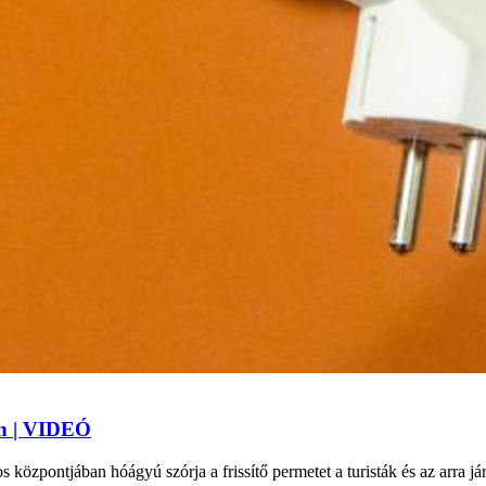
an | VIDEÓ
 központjában hóágyú szórja a frissítő permetet a turisták és az arra j