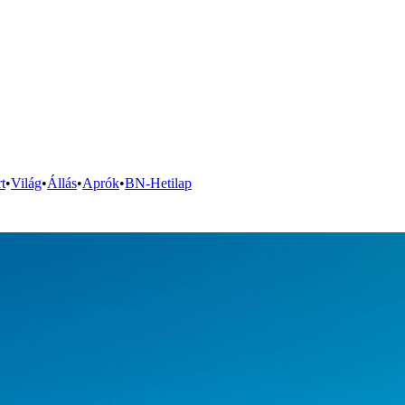
t
•
Világ
•
Állás
•
Aprók
•
BN-Hetilap