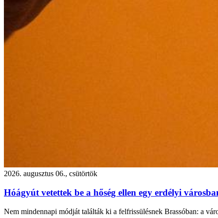
2026. augusztus 06., csütörtök
Hóágyút vetettek be a hőség ellen egy erdélyi városb
Nem mindennapi módját találták ki a felfrissülésnek Brassóban: a város