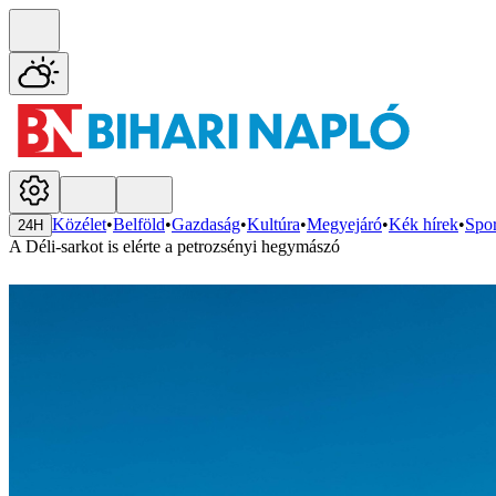
Közélet
•
Belföld
•
Gazdaság
•
Kultúra
•
Megyejáró
•
Kék hírek
•
Spor
24H
A Déli-sarkot is elérte a petrozsényi hegymászó