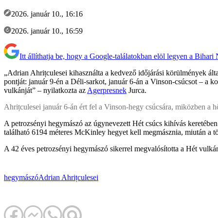
2026. január 10., 16:16
2026. január 10., 16:59
Itt állíthatja be, hogy a Google-találatokban elöl legyen a Bihari
„Adrian Ahrițculesei kihasználta a kedvező időjárási körülmények által
pontját: január 9-én a Déli-sarkot, január 6-án a Vinson-csúcsot – a 
vulkánját” – nyilatkozta az
Agerpresnek
Jurca.
Ahrițculesei január 6-án ért fel a Vinson-hegy csúcsára, miközben a h
A petrozsényi hegymászó az úgynevezett Hét csúcs kihívás keretében
található 6194 méteres McKinley hegyet kell megmásznia, miután a tö
A 42 éves petrozsényi hegymászó sikerrel megvalósította a Hét vulká
hegymászó
Adrian Ahrițculesei