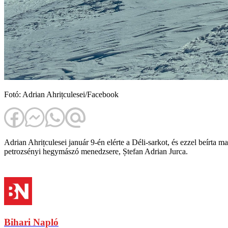
Fotó: Adrian Ahrițculesei/Facebook
Adrian Ahrițculesei január 9-én elérte a Déli-sarkot, és ezzel beírta 
petrozsényi hegymászó menedzsere, Ștefan Adrian Jurca.
Bihari Napló