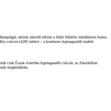
llampolgár, akinek sikerült elérnie a fehér földrész mindhárom fontos
idley-csúcsot (4285 méter) – a kontinens legmagasabb inaktív
ez már csak Észak-Amerika legmagasabb csúcsát, az Alaszkában
 már meghódította.
.