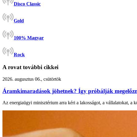
Disco Classic
Gold
100% Magyar
Rock
A rovat további cikkei
2026. augusztus 06., csütörtök
Áramkimaradások jöhetnek? Így próbálják megelőzni
Az energiaügyi minisztérium arra kéri a lakosságot, a vállalatokat, a