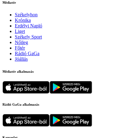
Médiatér
Székelyhon
Krónika
Erdélyi Napló
Liget
Székely Sport
Nőileg
Főtér
Rádió GaGa
Jóállás
Médiatér alkalmazás
Rádió GaGa alkalmazás
Kapcsolat