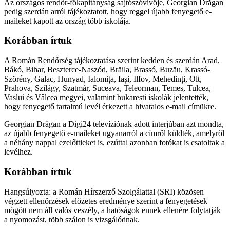
Az országos rendőr-főkapitányság sajtószóvivője, Georgian Drăgan
pedig szerdán arról tájékoztatott, hogy reggel újabb fenyegető e-
maileket kapott az ország több iskolája.
Korábban írtuk
A Román Rendőrség tájékoztatása szerint kedden és szerdán Arad,
Bákó, Bihar, Beszterce-Naszód, Brăila, Brassó, Buzău, Krassó-
Szörény, Galac, Hunyad, Ialomița, Iași, Ilfov, Mehedinți, Olt,
Prahova, Szilágy, Szatmár, Suceava, Teleorman, Temes, Tulcea,
Vaslui és Vâlcea megyei, valamint bukaresti iskolák jelentették,
hogy fenyegető tartalmú levél érkezett a hivatalos e-mail címükre.
Georgian Drăgan a Digi24 televíziónak adott interjúban azt mondta,
az újabb fenyegető e-maileket ugyanarról a címről küldték, amelyről
a néhány nappal ezelőttieket is, ezúttal azonban fotókat is csatoltak a
levélhez.
Korábban írtuk
Hangsúlyozta: a Román Hírszerző Szolgálattal (SRI) közösen
végzett ellenőrzések előzetes eredménye szerint a fenyegetések
mögött nem áll valós veszély, a hatóságok ennek ellenére folytatják
a nyomozást, több szálon is vizsgálódnak.