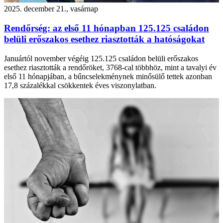
2025. december 21., vasárnap
Rendőrség: az első 11 hónapban 125.125 családon
belüli erőszakos esethez riasztották a hatóságokat
Januártól november végéig 125.125 családon belüli erőszakos
esethez riasztották a rendőröket, 3768-cal többhöz, mint a tavalyi év
első 11 hónapjában, a bűncselekménynek minősülő tettek azonban
17,8 százalékkal csökkentek éves viszonylatban.