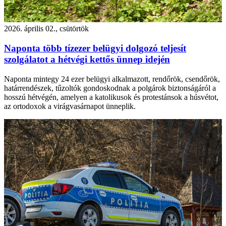
2026. április 02., csütörtök
Naponta több tízezer belügyi dolgozó teljesít
szolgálatot a hétvégi kettős ünnep idején
Naponta mintegy 24 ezer belügyi alkalmazott, rendőrök, csendőrök,
határrendészek, tűzoltók gondoskodnak a polgárok biztonságáról a
hosszú hétvégén, amelyen a katolikusok és protestánsok a húsvétot,
az ortodoxok a virágvasárnapot ünneplik.