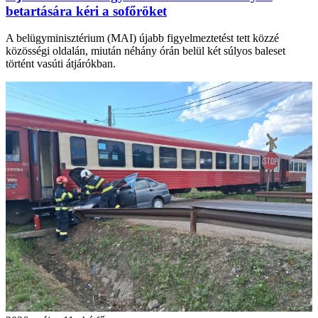
betartására kéri a sofőröket
A belügyminisztérium (MAI) újabb figyelmeztetést tett közzé
közösségi oldalán, miután néhány órán belül két súlyos baleset
történt vasúti átjárókban.