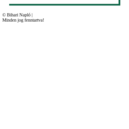
©
Bihari Napló
|
Minden jog fenntartva!