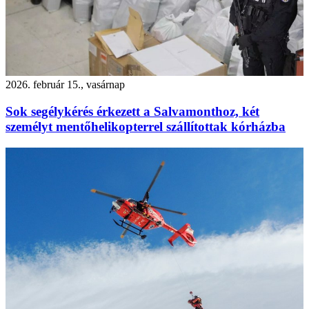
2026. február 15., vasárnap
Sok segélykérés érkezett a Salvamonthoz, két
személyt mentőhelikopterrel szállítottak kórházba