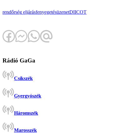
rendőrség
eljárás
fenyegetés
üzenet
DIICOT
Rádió GaGa
Csíkszék
Gyergyószék
Háromszék
Marosszék