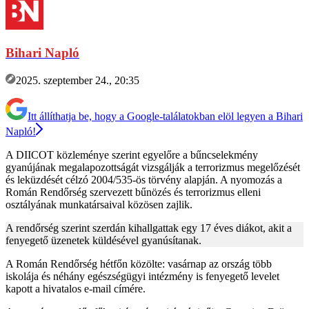
Bihari Napló
2025. szeptember 24., 20:35
Itt állíthatja be, hogy a Google-találatokban elöl legyen a Bihari
Napló!
A DIICOT közleménye szerint egyelőre a bűncselekmény
gyanújának megalapozottságát vizsgálják a terrorizmus megelőzését
és leküzdését célzó 2004/535-ös törvény alapján. A nyomozás a
Román Rendőrség szervezett bűnözés és terrorizmus elleni
osztályának munkatársaival közösen zajlik.
A rendőrség szerint szerdán kihallgattak egy 17 éves diákot, akit a
fenyegető üzenetek küldésével gyanúsítanak.
A Román Rendőrség hétfőn közölte: vasárnap az ország több
iskolája és néhány egészségügyi intézmény is fenyegető levelet
kapott a hivatalos e-mail címére.