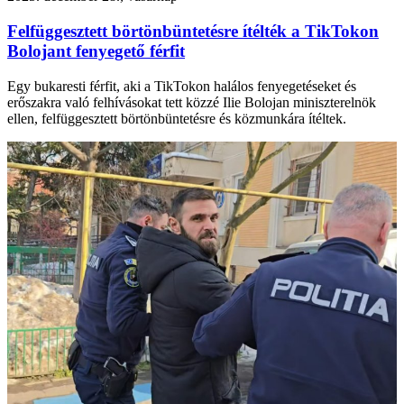
Felfüggesztett börtönbüntetésre ítélték a TikTokon
Bolojant fenyegető férfit
Egy bukaresti férfit, aki a TikTokon halálos fenyegetéseket és
erőszakra való felhívásokat tett közzé Ilie Bolojan miniszterelnök
ellen, felfüggesztett börtönbüntetésre és közmunkára ítéltek.