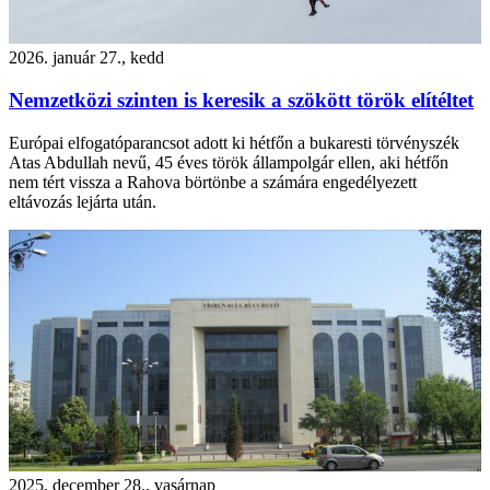
2026. január 27., kedd
Nemzetközi szinten is keresik a szökött török elítéltet
Európai elfogatóparancsot adott ki hétfőn a bukaresti törvényszék
Atas Abdullah nevű, 45 éves török állampolgár ellen, aki hétfőn
nem tért vissza a Rahova börtönbe a számára engedélyezett
eltávozás lejárta után.
2025. december 28., vasárnap