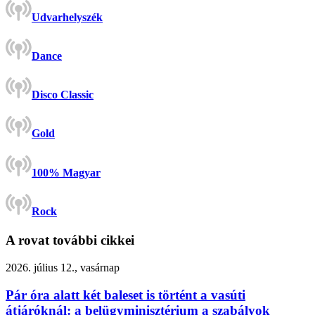
Udvarhelyszék
Dance
Disco Classic
Gold
100% Magyar
Rock
A rovat további cikkei
2026. július 12., vasárnap
Pár óra alatt két baleset is történt a vasúti
átjáróknál: a belügyminisztérium a szabályok