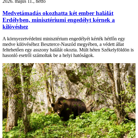
2026. május 11., hétfő
Medvetámadás okozhatta két ember halálát
Erdélyben, minisztériumi engedélyt kérnek a
kilövéshez
A környezetvédelmi minisztérium engedélyét kérték hétfőn egy
medve kilövéséhez Beszterce-Naszód megyében, a védett állat
feltehetően egy asszony halálát okozta. Múlt héten Székelyföldön is
hasonló esetről számoltak be a helyi hatóságok.