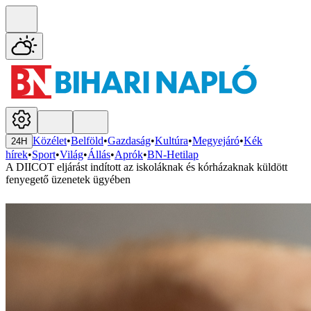
Közélet
•
Belföld
•
Gazdaság
•
Kultúra
•
Megyejáró
•
Kék
24H
hírek
•
Sport
•
Világ
•
Állás
•
Aprók
•
BN-Hetilap
A DIICOT eljárást indított az iskoláknak és kórházaknak küldött
fenyegető üzenetek ügyében