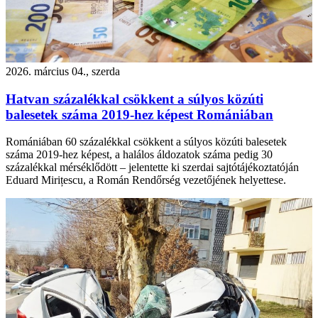
2026. március 04., szerda
Hatvan százalékkal csökkent a súlyos közúti
balesetek száma 2019-hez képest Romániában
Romániában 60 százalékkal csökkent a súlyos közúti balesetek
száma 2019-hez képest, a halálos áldozatok száma pedig 30
százalékkal mérséklődött – jelentette ki szerdai sajtótájékoztatóján
Eduard Mirițescu, a Román Rendőrség vezetőjének helyettese.