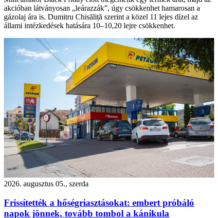
akcióban látványosan „leárazzák”, úgy csökkenhet hamarosan a
gázolaj ára is. Dumitru Chisăliță szerint a közel 11 lejes dízel az
állami intézkedések hatására 10–10,20 lejre csökkenhet.
2026. augusztus 05., szerda
Frissítették a hőségriasztásokat: embert próbáló
napok jönnek, tovább tombol a kánikula