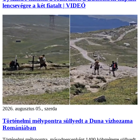
lencsevégre a két fiatalt | VIDEÓ
2026. augusztus 05., szerda
Történelmi mélypontra süllyedt a Duna vízhozama
Romániában
Történelmi mélypontra, másodpercenként 1400 köbméterre süllyedt