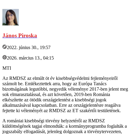
János Piroska
2022. június 30., 19:57
2026. március 13., 04:15
MTI
Az RMDSZ az elmúlt öt év kisebbségvédelmi fejleményeiről
számolt be. Emlékeztettek arra, hogy az Európa Tanács
bizottságának legutóbbi, negyedik véleménye 2017-ben jelent meg
sok elmarasztalással, és azt követően, 2019-ben Románia
elkészítette az ötödik országjelentést a kisebbségi jogok
alkalmazásával kapcsolatban. Erre az országjelentésre reagálva
fejtette ki véleményét az RMDSZ az ET szakértői testületének.
A romániai kisebbségi törvény helyzetéről az RMDSZ
küldöttségének tagjai elmondták: a kormányprogramba foglalták a
jogszabály elfogadását, jelenleg dolgoznak a törvénytervezeten,