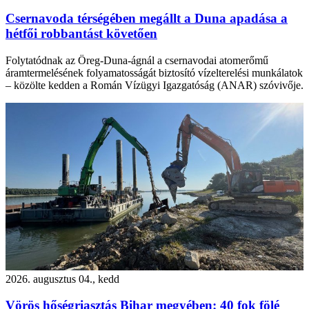
Csernavoda térségében megállt a Duna apadása a
hétfői robbantást követően
Folytatódnak az Öreg-Duna-ágnál a csernavodai atomerőmű
áramtermelésének folyamatosságát biztosító vízelterelési munkálatok
– közölte kedden a Román Vízügyi Igazgatóság (ANAR) szóvivője.
2026. augusztus 04., kedd
Vörös hőségriasztás Bihar megyében: 40 fok fölé