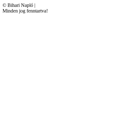
©
Bihari Napló
|
Minden jog fenntartva!