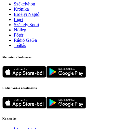
Székelyhon
Krónika
Erdélyi Napló
Liget
Székely Sport
Nőileg
Főtér
Rádió GaGa
Jóállás
Médiatér alkalmazás
Rádió GaGa alkalmazás
Kapcsolat