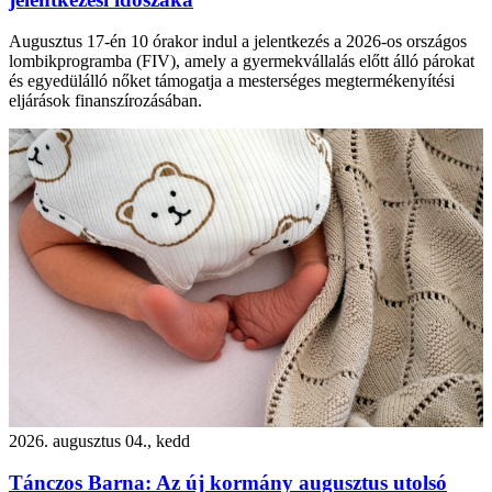
Augusztus 17-én 10 órakor indul a jelentkezés a 2026-os országos
lombikprogramba (FIV), amely a gyermekvállalás előtt álló párokat
és egyedülálló nőket támogatja a mesterséges megtermékenyítési
eljárások finanszírozásában.
2026. augusztus 04., kedd
Tánczos Barna: Az új kormány augusztus utolsó