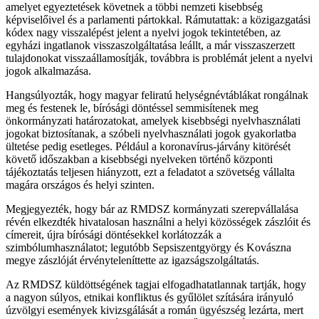
amelyet egyeztetések követnek a többi nemzeti kisebbség
képviselőivel és a parlamenti pártokkal. Rámutattak: a közigazgatási
kódex nagy visszalépést jelent a nyelvi jogok tekintetében, az
egyházi ingatlanok visszaszolgáltatása leállt, a már visszaszerzett
tulajdonokat visszaállamosítják, továbbra is problémát jelent a nyelvi
jogok alkalmazása.
Hangsúlyozták, hogy magyar feliratú helységnévtáblákat rongálnak
meg és festenek le, bírósági döntéssel semmisítenek meg
önkormányzati határozatokat, amelyek kisebbségi nyelvhasználati
jogokat biztosítanak, a szóbeli nyelvhasználati jogok gyakorlatba
ültetése pedig esetleges. Például a koronavírus-járvány kitörését
követő időszakban a kisebbségi nyelveken történő központi
tájékoztatás teljesen hiányzott, ezt a feladatot a szövetség vállalta
magára országos és helyi szinten.
Megjegyezték, hogy bár az RMDSZ kormányzati szerepvállalása
révén elkezdték hivatalosan használni a helyi közösségek zászlóit és
címereit, újra bírósági döntésekkel korlátozzák a
szimbólumhasználatot; legutóbb Sepsiszentgyörgy és Kovászna
megye zászlóját érvényteleníttette az igazságszolgáltatás.
Az RMDSZ küldöttségének tagjai elfogadhatatlannak tartják, hogy
a nagyon súlyos, etnikai konfliktus és gyűlölet szítására irányuló
úzvölgyi események kivizsgálását a román ügyészség lezárta, mert