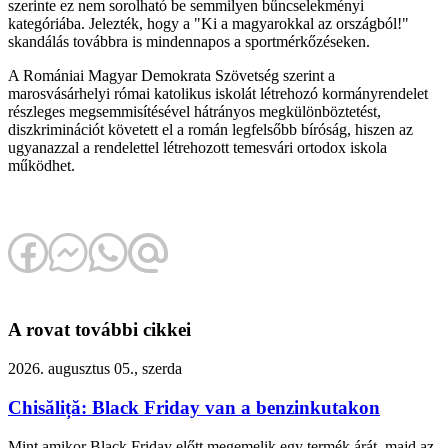
szerinte ez nem sorolható be semmilyen bűncselekményi
kategóriába. Jelezték, hogy a "Ki a magyarokkal az országból!"
skandálás továbbra is mindennapos a sportmérkőzéseken.
A Romániai Magyar Demokrata Szövetség szerint a
marosvásárhelyi római katolikus iskolát létrehozó kormányrendelet
részleges megsemmisítésével hátrányos megkülönböztetést,
diszkriminációt követett el a román legfelsőbb bíróság, hiszen az
ugyanazzal a rendelettel létrehozott temesvári ortodox iskola
működhet.
A rovat további cikkei
2026. augusztus 05., szerda
Chisăliță: Black Friday van a benzinkutakon
Mint amikor Black Friday előtt megemelik egy termék árát, majd az