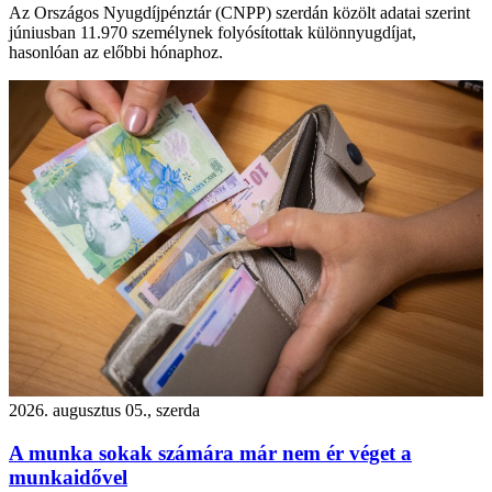
Az Országos Nyugdíjpénztár (CNPP) szerdán közölt adatai szerint
júniusban 11.970 személynek folyósítottak különnyugdíjat,
hasonlóan az előbbi hónaphoz.
2026. augusztus 05., szerda
A munka sokak számára már nem ér véget a
munkaidővel