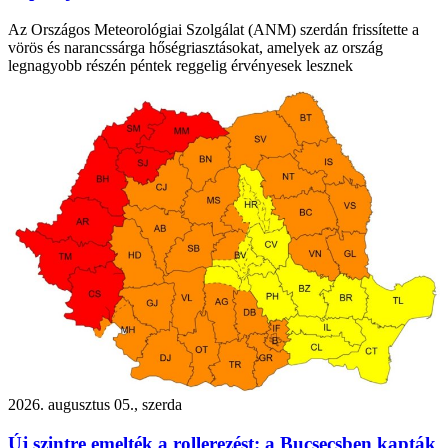
Az Országos Meteorológiai Szolgálat (ANM) szerdán frissítette a
vörös és narancssárga hőségriasztásokat, amelyek az ország
legnagyobb részén péntek reggelig érvényesek lesznek
2026. augusztus 05., szerda
Új szintre emelték a rollerezést: a Bucsecsben kapták