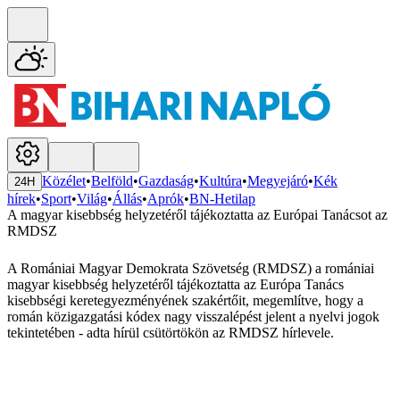
Közélet
•
Belföld
•
Gazdaság
•
Kultúra
•
Megyejáró
•
Kék
24H
hírek
•
Sport
•
Világ
•
Állás
•
Aprók
•
BN-Hetilap
A magyar kisebbség helyzetéről tájékoztatta az Európai Tanácsot az
RMDSZ
A Romániai Magyar Demokrata Szövetség (RMDSZ) a romániai
magyar kisebbség helyzetéről tájékoztatta az Európa Tanács
kisebbségi keretegyezményének szakértőit, megemlítve, hogy a
román közigazgatási kódex nagy visszalépést jelent a nyelvi jogok
tekintetében - adta hírül csütörtökön az RMDSZ hírlevele.