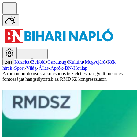
Közélet
•
Belföld
•
Gazdaság
•
Kultúra
•
Megyejáró
•
Kék
24H
hírek
•
Sport
•
Világ
•
Állás
•
Aprók
•
BN-Hetilap
A román politikusok a kölcsönös tisztelet és az együttműködés
fontosságát hangsúlyozták az RMDSZ kongresszuson