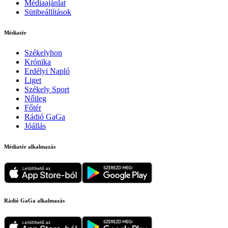
Médiaajánlat
Sütibeállítások
Médiatér
Székelyhon
Krónika
Erdélyi Napló
Liget
Székely Sport
Nőileg
Főtér
Rádió GaGa
Jóállás
Médiatér alkalmazás
Rádió GaGa alkalmazás