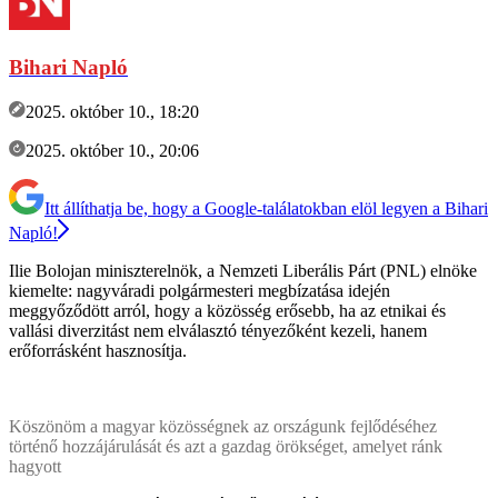
Bihari Napló
2025. október 10., 18:20
2025. október 10., 20:06
Itt állíthatja be, hogy a Google-találatokban elöl legyen a Bihari
Napló!
Ilie Bolojan miniszterelnök, a Nemzeti Liberális Párt (PNL) elnöke
kiemelte: nagyváradi polgármesteri megbízatása idején
meggyőződött arról, hogy a közösség erősebb, ha az etnikai és
vallási diverzitást nem elválasztó tényezőként kezeli, hanem
erőforrásként hasznosítja.
Köszönöm a magyar közösségnek az országunk fejlődéséhez
történő hozzájárulását és azt a gazdag örökséget, amelyet ránk
hagyott