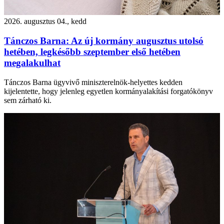
2026. augusztus 04., kedd
Tánczos Barna: Az új kormány augusztus utolsó
hetében, legkésőbb szeptember első hetében
megalakulhat
Tánczos Barna ügyvivő miniszterelnök-helyettes kedden
kijelentette, hogy jelenleg egyetlen kormányalakítási forgatókönyv
sem zárható ki.