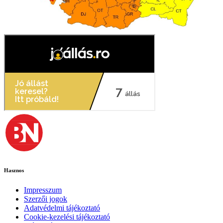
Hasznos
Impresszum
Szerzői jogok
Adatvédelmi tájékoztató
Cookie-kezelési tájékoztató