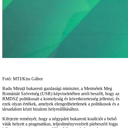
Fotó: MTI/Kiss Gábor
Radu Miruță bukaresti gazdasági miniszter, a Mentsétek Meg
Romániát Szövetség (USR) képviseletében arról beszélt, hogy az
RMDSZ politikusait a komolyság és következetesség jellemzi, és
ezek olyan értékek, amelyek elengedhetetlenek a politikusok és a
társadalom közti bizalom helyreállításához.
Kifejezte reményét, hogy a négypárti bukaresti koalíciót a belső
viták helyett a pragmatikus, teljesítményvezérelt párbeszéd fogja