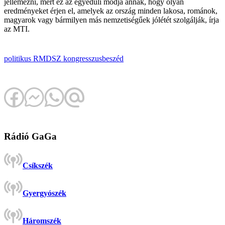
jellemezni, mert ez az egyedüli módja annak, hogy olyan
eredményeket érjen el, amelyek az ország minden lakosa, románok,
magyarok vagy bármilyen más nemzetiségűek jólétét szolgálják, írja
az MTI.
politikus
RMDSZ
kongresszus
beszéd
Rádió GaGa
Csíkszék
Gyergyószék
Háromszék