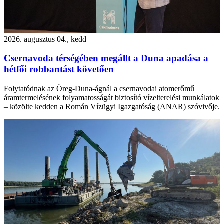
2026. augusztus 04., kedd
Csernavoda térségében megállt a Duna apadása a
hétfői robbantást követően
Folytatódnak az Öreg-Duna-ágnál a csernavodai atomerőmű
áramtermelésének folyamatosságát biztosító vízelterelési munkálatok
– közölte kedden a Román Vízügyi Igazgatóság (ANAR) szóvivője.