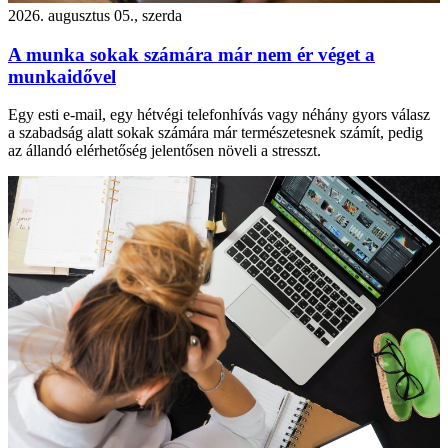
2026. augusztus 05., szerda
A munka sokak számára már nem ér véget a
munkaidővel
Egy esti e-mail, egy hétvégi telefonhívás vagy néhány gyors válasz
a szabadság alatt sokak számára már természetesnek számít, pedig
az állandó elérhetőség jelentősen növeli a stresszt.