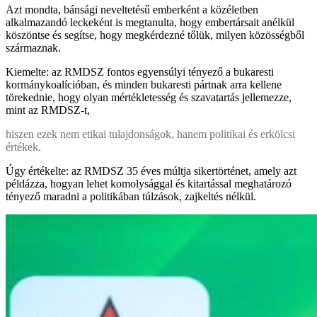
Azt mondta, bánsági neveltetésű emberként a közéletben
alkalmazandó leckeként is megtanulta, hogy embertársait anélkül
köszöntse és segítse, hogy megkérdezné tőlük, milyen közösségből
származnak.
Kiemelte: az RMDSZ fontos egyensúlyi tényező a bukaresti
kormánykoalícióban, és minden bukaresti pártnak arra kellene
törekednie, hogy olyan mértékletesség és szavatartás jellemezze,
mint az RMDSZ-t,
hiszen ezek nem etikai tulajdonságok, hanem politikai és erkölcsi
értékek.
Úgy értékelte: az RMDSZ 35 éves múltja sikertörténet, amely azt
példázza, hogyan lehet komolysággal és kitartással meghatározó
tényező maradni a politikában túlzások, zajkeltés nélkül.