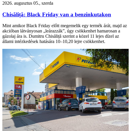
2026. augusztus 05., szerda
Chisăliță: Black Friday van a benzinkutakon
Mint amikor Black Friday előtt megemelik egy termék árát, majd az
akcióban látványosan „leárazzák”, úgy csökkenhet hamarosan a
gázolaj ára is. Dumitru Chisăliță szerint a közel 11 lejes dízel az
állami intézkedések hatására 10–10,20 lejre csökkenhet.