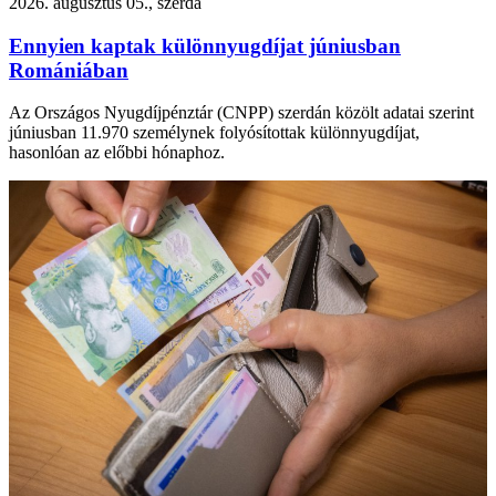
2026. augusztus 05., szerda
Ennyien kaptak különnyugdíjat júniusban
Romániában
Az Országos Nyugdíjpénztár (CNPP) szerdán közölt adatai szerint
júniusban 11.970 személynek folyósítottak különnyugdíjat,
hasonlóan az előbbi hónaphoz.