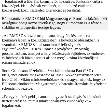
– fogalmazott a liberális kormányfő, hozzátéve, fontosnak tartja a
közösségek identitásának védelmét, a különböző etnikumú
közösségek közti tiszteletet, toleranciát és bizalmat.
Rámutatott: az RMDSZ híd Magyarország és Románia között, a két
országnak pedig közös felelőssége, hogy Európának ez a része a
stabilitás és prosperitás térsége legyen.
„Az RMDSZ sokszor megmutatta, hogy felelős partner a
kormányzásban, a közigazgatásban, a következő időszakban is
számítok az RMDSZ által tanúsított felelősségre és
együttműködésre. Hiszek Románia jövőjében, az ország
prosperitásában, amelyet a helyi közösségek fejlődése, az emberek
és közösségek közti tisztelet alapoz meg” – zárta köszöntőjét a
román miniszterelnök.
Sorin Grindeanu házelnök, a Szociáldemokrata Párt (PSD)
ideiglenes elnöke megköszönte az RMDSZ-kongresszuson jelen
lévő Orbán Viktor miniszterelnöknek és a magyar népnek, hogy az
EU soros elnökeként Magyarország kiharcolta Románia felvételét a
schengeni övezetbe.
„Ez egy konkrét példája annak, hogy az összefogás és kölcsönös
tisztelet erősebb, mint a minket elválasztó különbségek” –
fogalmazott.