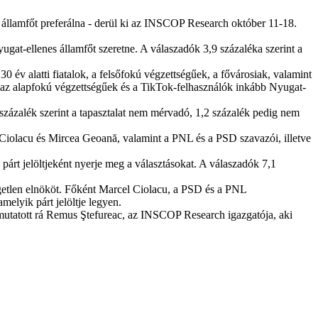
 államfőt preferálna - derül ki az INSCOP Research október 11-18.
ugat-ellenes államfőt szeretne. A válaszadók 3,9 százaléka szerint a
v alatti fiatalok, a felsőfokú végzettségűek, a fővárosiak, valamint
az alapfokú végzettségűek és a TikTok-felhasználók inkább Nyugat-
7 százalék szerint a tapasztalat nem mérvadó, 1,2 százalék pedig nem
Ciolacu és Mircea Geoană, valamint a PNL és a PSD szavazói, illetve
árt jelöltjeként nyerje meg a választásokat. A válaszadók 7,1
getlen elnököt. Főként Marcel Ciolacu, a PSD és a PNL
melyik párt jelöltje legyen.
 mutatott rá Remus Ştefureac, az INSCOP Research igazgatója, aki