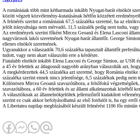
A romániaiak több mint kétharmada inkább Nyugat-barát elnököt szeret
között végzett közvélemény-kutatásának hétfőn közzétett eredményei
A felmérés szerint a romániaiak 67,5 százaléka szeretné, ha az elnökv
jelölt irányultsága nem mérvadó, 11,5 százalék pedig nem tudta, vagy 
Az eredmények szerint főként Mircea Geoană és Elena Lasconi államfő
nagyvárosok lakói szeretnének Nyugat-barát államfőt. George Simio
ellenes elnököt szeretnének.
Ugyanakkor a válaszadók 70,6 százaléka tapasztalt államfőt preferálna
tudott, vagy nem akart válaszolni erre a kérdésre.
Fiatalabb elnököt inkább Elena Lasconi és George Simion, az USR és 
a 45 év felettiek az átlagosnál nagyobb arányban válaszolták azt, hog
A megkérdezettek 44,5 százaléka azt szeretné, hogy Románia elnöke in
százaléka szerint ennek nincs jelentősége, 6,5 százalékuk pedig nem t
Különösen Mircea Geoană szavazótábora, a felsőfokú végzettségűek, 
szavazótábora, a 60 év felettiek és az állami alkalmazottak köréből k
A választóknak az államelnökjelöltek jellemzőiről kialakított vélemé
szerint ez csak akkor befolyásolhatná az első fordulót is, ha egy erről 
A Libertatea napilap megbízásából készült felmérést 1106 fős mintán 