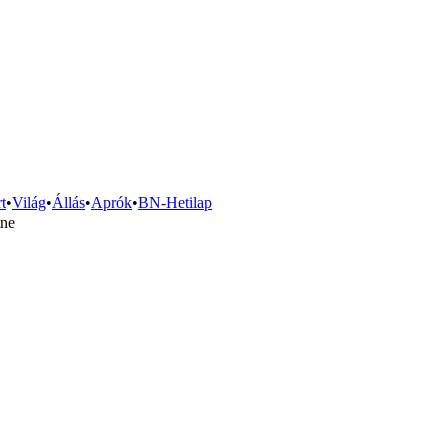
t
•
Világ
•
Állás
•
Aprók
•
BN-Hetilap
tne