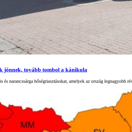
ok jönnek, tovább tombol a kánikula
ös és narancssárga hőségriasztásokat, amelyek az ország legnagyobb ré