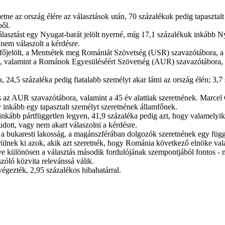
ne az ország élére az választások után, 70 százalékuk pedig tapasztalt
ből.
álasztást egy Nyugat-barát jelölt nyerné, míg 17,1 százalékuk inkább Ny
nem válaszolt a kérdésre.
jelölt, a Mentsétek meg Romániát Szövetség (USR) szavazótábora, a 30 é
n, valamint a Románok Egyesüléséért Szövetség (AUR) szavazótábora, 
, 24,5 százaléka pedig fiatalabb személyt akar látni az ország élén; 3,
az AUR szavazótábora, valamint a 45 év alattiak szeretnének. Marcel 
y inkább egy tapasztalt személyt szeretnének államfőnek.
kább pártfüggetlen legyen, 41,9 százaléka pedig azt, hogy valamelyik p
udott, vagy nem akart válaszolni a kérdésre.
a bukaresti lakosság, a magánszférában dolgozók szeretnének egy füg
erülnek ki azok, akik azt szeretnék, hogy Románia következő elnöke vala
nye különösen a választás második fordulójának szempontjából fontos -
szóló közvita relevánssá válik.
végezték, 2,95 százalékos hibahatárral.