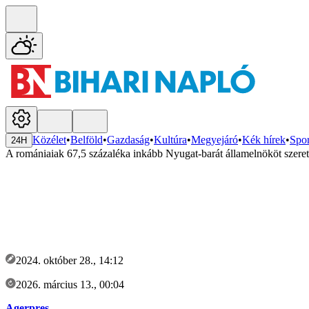
Közélet
•
Belföld
•
Gazdaság
•
Kultúra
•
Megyejáró
•
Kék hírek
•
Spor
24H
A romániaiak 67,5 százaléka inkább Nyugat-barát államelnököt szere
2024. október 28., 14:12
2026. március 13., 00:04
Agerpres