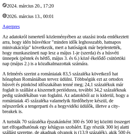
2024. március 20., 17:20
2026. március 13., 00:01
Agerpres
Az adatokról ismertető közleményében az utazási iroda emlékeztett
arra, hogy idén húsvétkor "minden idők leghosszabb, hatnapos
minivakációja" következik, mert a hatóságok már bejelentették,
hogy munkaszüneti nap lesz a május 1-je (szerda) és a húsvéti
ünnepek (péntek és hétfő, május 3. és 6.) közé ékelődő csütörtöki
nap (május 2.) is a közalkalmazottak számára.
A felmérés szerint a romániaiak 83,5 százaléka következő hat
hónapban Romániában tervez üdülni. Többségük ezt az ortodox
húsvét és pünkösd időszakában tenné meg; 24,1 százalékuk már
foglalt is szállást a kiszemelt periódusra, további 34,2 százaléknak
pedig szándékában van foglalni. Az adatokból az is kiderül, hogy a
romániaiak 45 százaléka valamelyik fürdőhelyre készül, de
népszerűek a tengerparti és a hegyvidéki üdülők, illetve a city-
breakek is.
A turisták 70 százaléka éjszakánként 300 és 500 lej közötti összeget
tart elfogadhatónak egy kétágyas szobáért. Egy részük 300 lej alatti
szállást szeretne, de akadnak olyanok is (13,9 százalék), akik 500 és