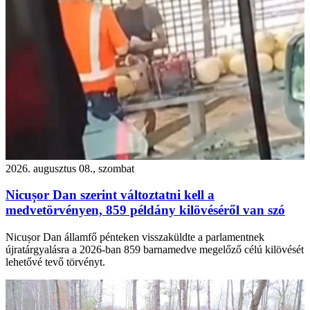
2026. augusztus 08., szombat
Nicușor Dan szerint változtatni kell a
medvetörvényen, 859 példány kilövéséről van szó
Nicușor Dan államfő pénteken visszaküldte a parlamentnek
újratárgyalásra a 2026-ban 859 barnamedve megelőző célú kilövését
lehetővé tevő törvényt.