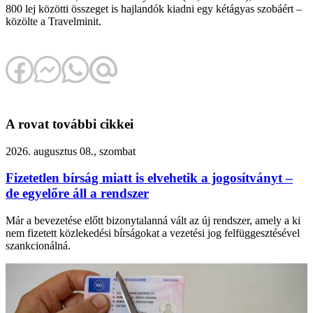
800 lej közötti összeget is hajlandók kiadni egy kétágyas szobáért –
közölte a Travelminit.
A rovat további cikkei
2026. augusztus 08., szombat
Fizetetlen bírság miatt is elvehetik a jogosítványt –
de egyelőre áll a rendszer
Már a bevezetése előtt bizonytalanná vált az új rendszer, amely a ki
nem fizetett közlekedési bírságokat a vezetési jog felfüggesztésével
szankcionálná.