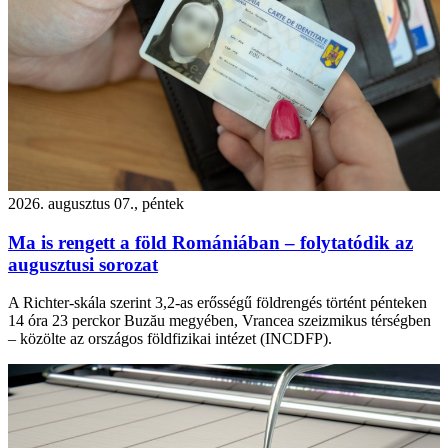
2026. augusztus 07., péntek
Ma is rengett a föld Romániában – folytatódik az
augusztusi sorozat
A Richter-skála szerint 3,2-as erősségű földrengés történt pénteken
14 óra 23 perckor Buzău megyében, Vrancea szeizmikus térségben
– közölte az országos földfizikai intézet (INCDFP).