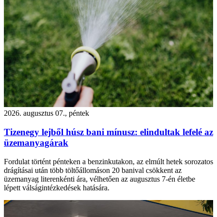
2026. augusztus 07., péntek
Tizenegy lejből húsz bani mínusz: elindultak lefelé az
üzemanyagárak
Fordulat történt pénteken a benzinkutakon, az elmúlt hetek sorozatos
drágításai után több töltőállomáson 20 banival csökkent az
üzemanyag literenkénti ára, vélhetően az augusztus 7-én életbe
lépett válságintézkedések hatására.