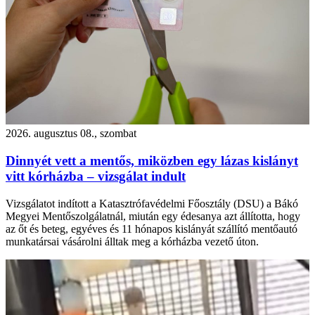
2026. augusztus 08., szombat
Dinnyét vett a mentős, miközben egy lázas kislányt
vitt kórházba – vizsgálat indult
Vizsgálatot indított a Katasztrófavédelmi Főosztály (DSU) a Bákó
Megyei Mentőszolgálatnál, miután egy édesanya azt állította, hogy
az őt és beteg, egyéves és 11 hónapos kislányát szállító mentőautó
munkatársai vásárolni álltak meg a kórházba vezető úton.