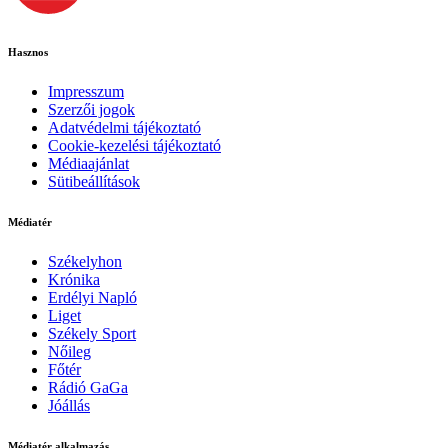
Hasznos
Impresszum
Szerzői jogok
Adatvédelmi tájékoztató
Cookie-kezelési tájékoztató
Médiaajánlat
Sütibeállítások
Médiatér
Székelyhon
Krónika
Erdélyi Napló
Liget
Székely Sport
Nőileg
Főtér
Rádió GaGa
Jóállás
Médiatér alkalmazás