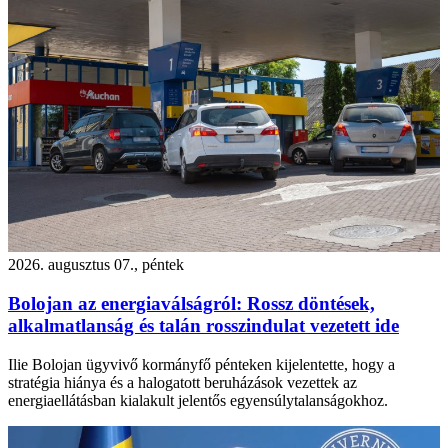
2026. augusztus 07., péntek
Bolojan az energiaválságról: Rossz döntések,
alkalmatlanság és talán rosszindulat vezetett ide
Ilie Bolojan ügyvivő kormányfő pénteken kijelentette, hogy a
stratégia hiánya és a halogatott beruházások vezettek az
energiaellátásban kialakult jelentős egyensúlytalanságokhoz.