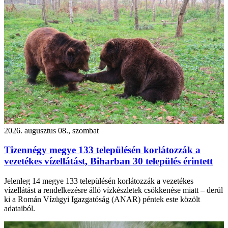
2026. augusztus 08., szombat
Tizennégy megye 133 településén korlátozzák a
vezetékes vízellátást, Biharban 30 település érintett
Jelenleg 14 megye 133 településén korlátozzák a vezetékes
vízellátást a rendelkezésre álló vízkészletek csökkenése miatt – derül
ki a Román Vízügyi Igazgatóság (ANAR) péntek este közölt
adataiból.