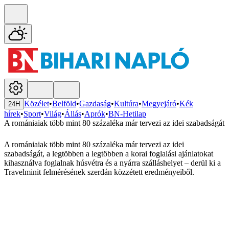
Közélet
•
Belföld
•
Gazdaság
•
Kultúra
•
Megyejáró
•
Kék
24H
hírek
•
Sport
•
Világ
•
Állás
•
Aprók
•
BN-Hetilap
A romániaiak több mint 80 százaléka már tervezi az idei szabadságát
A romániaiak több mint 80 százaléka már tervezi az idei
szabadságát, a legtöbben a legtöbben a korai foglalási ajánlatokat
kihasználva foglalnak húsvétra és a nyárra szálláshelyet – derül ki a
Travelminit felmérésének szerdán közzétett eredményeiből.