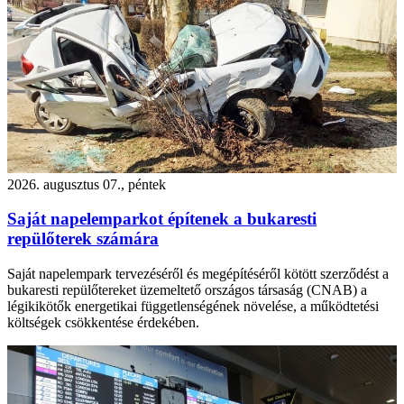
2026. augusztus 07., péntek
Saját napelemparkot építenek a bukaresti
repülőterek számára
Saját napelempark tervezéséről és megépítéséről kötött szerződést a
bukaresti repülőtereket üzemeltető országos társaság (CNAB) a
légikikötők energetikai függetlenségének növelése, a működtetési
költségek csökkentése érdekében.