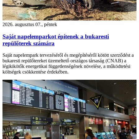
2026. augusztus 07., péntek
Saját napelemparkot építenek a bukaresti
repülőterek számára
Saját napelempark tervezéséről és megépítéséről kötött szerződést a
bukaresti repülőtereket üzemeltető országos társaság (CNAB) a
légikikötők energetikai függetlenségének növelése, a működtetési
költségek csökkentése érdekében.