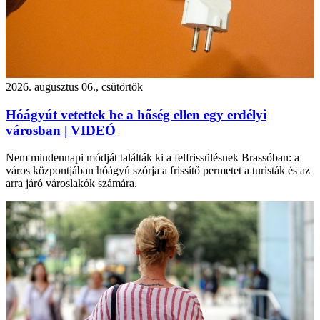
2026. augusztus 06., csütörtök
Hóágyút vetettek be a hőség ellen egy erdélyi
városban | VIDEÓ
Nem mindennapi módját találták ki a felfrissülésnek Brassóban: a
város központjában hóágyú szórja a frissítő permetet a turisták és az
arra járó városlakók számára.