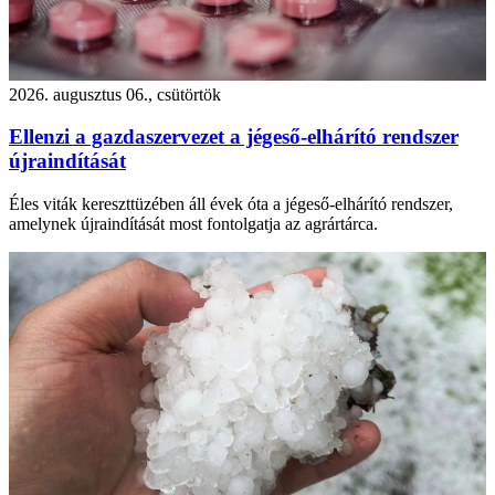
2026. augusztus 06., csütörtök
Ellenzi a gazdaszervezet a jégeső-elhárító rendszer
újraindítását
Éles viták kereszttüzében áll évek óta a jégeső-elhárító rendszer,
amelynek újraindítását most fontolgatja az agrártárca.