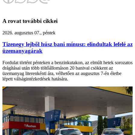
A rovat további cikkei
2026. augusztus 07., péntek
Tizenegy lejből húsz bani mínusz: elindultak lefelé az
üzemanyagárak
Fordulat történt pénteken a benzinkutakon, az elmúlt hetek sorozatos
drágításai után több töltőállomáson 20 banival csökkent az
üzemanyag literenkénti ára, vélhetően az augusztus 7-én életbe
lépett válságintézkedések hatására.