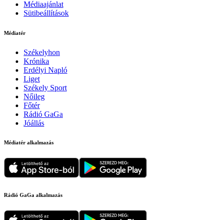
Médiaajánlat
Sütibeállítások
Médiatér
Székelyhon
Krónika
Erdélyi Napló
Liget
Székely Sport
Nőileg
Főtér
Rádió GaGa
Jóállás
Médiatér alkalmazás
Rádió GaGa alkalmazás