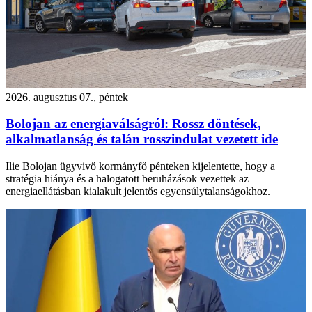
2026. augusztus 07., péntek
Bolojan az energiaválságról: Rossz döntések,
alkalmatlanság és talán rosszindulat vezetett ide
Ilie Bolojan ügyvivő kormányfő pénteken kijelentette, hogy a
stratégia hiánya és a halogatott beruházások vezettek az
energiaellátásban kialakult jelentős egyensúlytalanságokhoz.