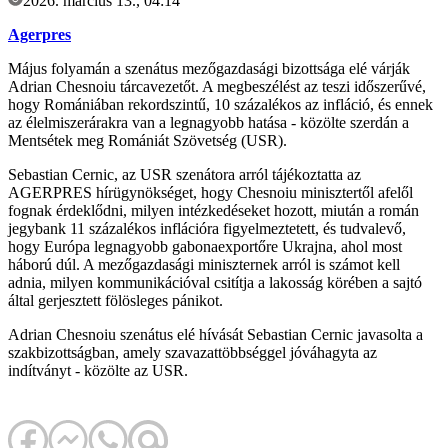
2026. március 13., 04:14
Agerpres
Május folyamán a szenátus mezőgazdasági bizottsága elé várják
Adrian Chesnoiu tárcavezetőt. A megbeszélést az teszi időszerűvé,
hogy Romániában rekordszintű, 10 százalékos az infláció, és ennek
az élelmiszerárakra van a legnagyobb hatása - közölte szerdán a
Mentsétek meg Romániát Szövetség (USR).
Sebastian Cernic, az USR szenátora arról tájékoztatta az
AGERPRES hírügynökséget, hogy Chesnoiu minisztertől afelől
fognak érdeklődni, milyen intézkedéseket hozott, miután a román
jegybank 11 százalékos inflációra figyelmeztetett, és tudvalevő,
hogy Európa legnagyobb gabonaexportőre Ukrajna, ahol most
háború dúl. A mezőgazdasági miniszternek arról is számot kell
adnia, milyen kommunikációval csitítja a lakosság körében a sajtó
által gerjesztett fölösleges pánikot.
Adrian Chesnoiu szenátus elé hívását Sebastian Cernic javasolta a
szakbizottságban, amely szavazattöbbséggel jóváhagyta az
indítványt - közölte az USR.