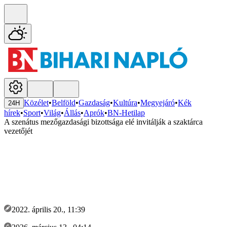
Közélet
•
Belföld
•
Gazdaság
•
Kultúra
•
Megyejáró
•
Kék
24H
hírek
•
Sport
•
Világ
•
Állás
•
Aprók
•
BN-Hetilap
A szenátus mezőgazdasági bizottsága elé invitálják a szaktárca
vezetőjét
2022. április 20., 11:39