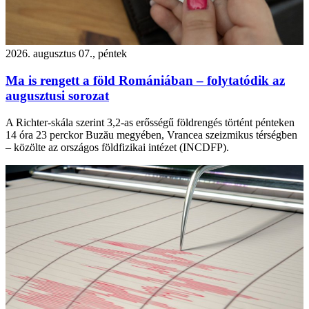
2026. augusztus 07., péntek
Ma is rengett a föld Romániában – folytatódik az
augusztusi sorozat
A Richter-skála szerint 3,2-as erősségű földrengés történt pénteken
14 óra 23 perckor Buzău megyében, Vrancea szeizmikus térségben
– közölte az országos földfizikai intézet (INCDFP).