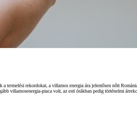
a termelési rekordokat, a villamos energia ára jelentősen nőtt Román
bb villamosenergia-piaca volt, az esti órákban pedig történelmi árrekord