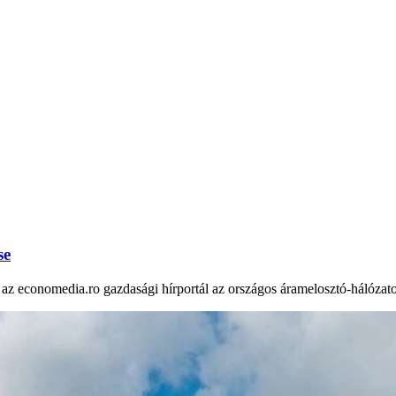
se
az economedia.ro gazdasági hírportál az országos áramelosztó-hálózatot