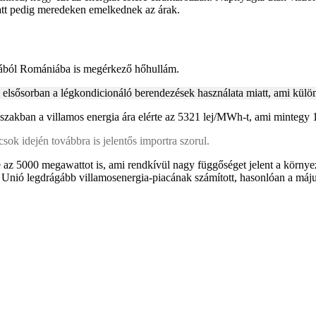
iatt pedig meredeken emelkednek az árak.
ópából Romániába is megérkező hőhullám.
, elsősorban a légkondicionáló berendezések használata miatt, ami külön
dőszakban a villamos energia ára elérte az 5321 lej/MWh-t, ami minteg
ok idején továbbra is jelentős importra szorul.
az 5000 megawattot is, ami rendkívül nagy függőséget jelent a környező 
Unió legdrágább villamosenergia-piacának számított, hasonlóan a máju