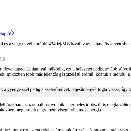
 Napló!
l és az egy évvel korábbi 434 lej/MWh-val, vagyis havi összevetésben
llt
r eleve kapacitáshiánnyal működik, ezt a helyzetet pedig tovább súlyo
melt, miközben több más jelentős gáztüzelésű erőmű, köztük a radnóti, 
t, a gyenge szél pedig a szélerőművek teljesítményét fogta vissza, így 
li órákban az azonnali fotovoltaikus termelés többször is megközelíte
napközben megtermelt nagy mennyiségű villamos energia
ahhoz, hogy ezt az energiát estére elraktározzák. Napnyugta után visz