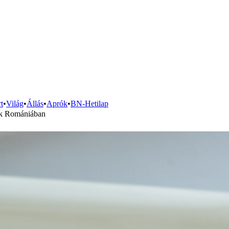
t
•
Világ
•
Állás
•
Aprók
•
BN-Hetilap
tek Romániában