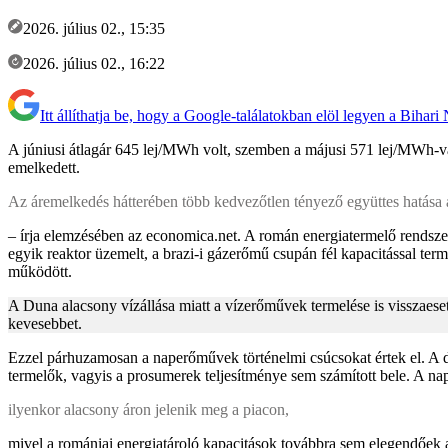
2026. július 02., 15:35
2026. július 02., 16:22
Itt állíthatja be, hogy a Google-találatokban elöl legyen a Bihari
A júniusi átlagár 645 lej/MWh volt, szemben a májusi 571 lej/MWh-va
emelkedett.
Az áremelkedés hátterében több kedvezőtlen tényező együttes hatása á
– írja elemzésében az economica.net. A román energiatermelő rendsze
egyik reaktor üzemelt, a brazi-i gázerőmű csupán fél kapacitással ter
működött.
A Duna alacsony vízállása miatt a vízerőművek termelése is visszaeset
kevesebbet.
Ezzel párhuzamosan a naperőművek történelmi csúcsokat értek el. A dé
termelők, vagyis a prosumerek teljesítménye sem számított bele. A 
ilyenkor alacsony áron jelenik meg a piacon,
mivel a romániai energiatároló kapacitások továbbra sem elegendőek 