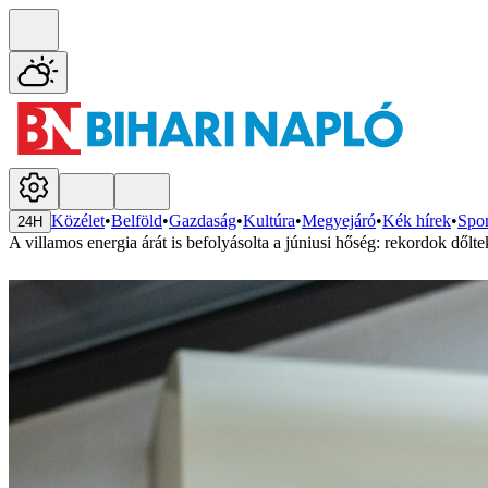
Közélet
•
Belföld
•
Gazdaság
•
Kultúra
•
Megyejáró
•
Kék hírek
•
Spor
24H
A villamos energia árát is befolyásolta a júniusi hőség: rekordok dől