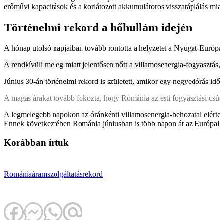
erőművi kapacitások és a korlátozott akkumulátoros visszatáplálás m
Történelmi rekord a hőhullám idején
A hónap utolsó napjaiban tovább rontotta a helyzetet a Nyugat-Eur
A rendkívüli meleg miatt jelentősen nőtt a villamosenergia-fogyasztás
Június 30-án történelmi rekord is született, amikor egy negyedórás i
A magas árakat tovább fokozta, hogy Románia az esti fogyasztási csúcs
A legmelegebb napokon az óránkénti villamosenergia-behozatal elérte 
Ennek következtében Románia júniusban is több napon át az Európai 
Korábban írtuk
Románia
áramszolgáltatás
rekord