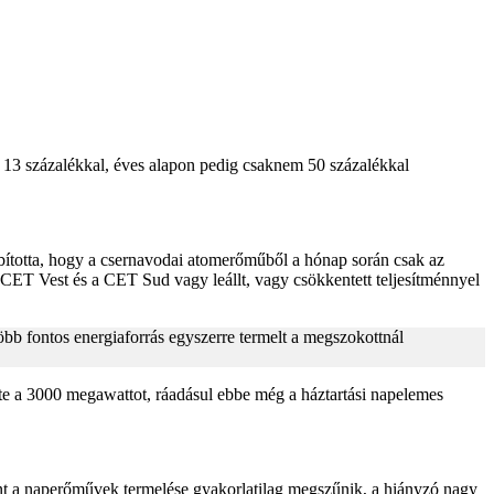
 13 százalékkal, éves alapon pedig csaknem 50 százalékkal
sbította, hogy a csernavodai atomerőműből a hónap során csak az
a CET Vest és a CET Sud vagy leállt, vagy csökkentett teljesítménnyel
több fontos energiaforrás egyszerre termelt a megszokottnál
tte a 3000 megawattot, ráadásul ebbe még a háztartási napelemes
ont a naperőművek termelése gyakorlatilag megszűnik, a hiányzó nagy