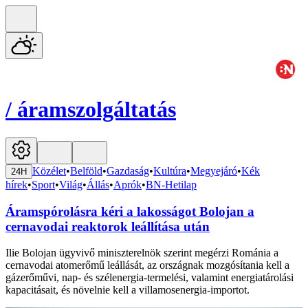
/
áramszolgáltatás
Közélet
•
Belföld
•
Gazdaság
•
Kultúra
•
Megyejáró
•
Kék
24H
hírek
•
Sport
•
Világ
•
Állás
•
Aprók
•
BN-Hetilap
Áramspórolásra kéri a lakosságot Bolojan a
cernavodai reaktorok leállítása után
Ilie Bolojan ügyvivő miniszterelnök szerint megérzi Románia a
cernavodai atomerőmű leállását, az országnak mozgósítania kell a
gázerőművi, nap- és szélenergia-termelési, valamint energiatárolási
kapacitásait, és növelnie kell a villamosenergia-importot.