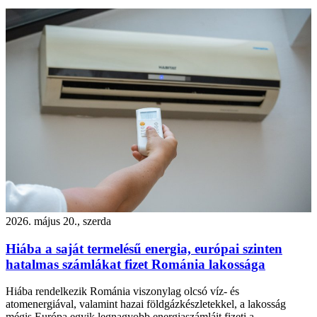
2026. május 20., szerda
Hiába a saját termelésű energia, európai szinten
hatalmas számlákat fizet Románia lakossága
Hiába rendelkezik Románia viszonylag olcsó víz- és
atomenergiával, valamint hazai földgázkészletekkel, a lakosság
mégis Európa egyik legnagyobb energiaszámláit fizeti a