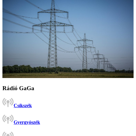
Rádió GaGa
Csíkszék
Gyergyószék