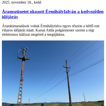
2025. november 18., kedd
Áramszünetet okozott Érmihályfalván a kedvezőtlen
időjárás
Áramkimaradások voltak Érmihályfalva egyes részein a hétfő esti
viharos időjárás miatt. Karsai Attila polgármester szerint a régi
elektromos hálózat megérett a megújításra.