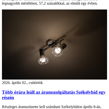
legnagyobb mértékben, 57,2 százalékkal, az elmúlt egy évben.
2026. április 02., csütörtök
Több órára leáll az áramszolgáltatás Székelyhíd egy
részén
Részleges áramszünetre kell számítani Székelyhídon április 8-án,