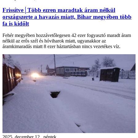
Frissítve│Több ezren maradtak áram nélkül
országszerte a havazás miatt, Bihar megyében több
fa is kidőlt
Fehér megyében hozzávetőlegesen 42 ezer fogyasztó maradt áram
nélkül az erős szél és hóviharok miatt, ugyanakkor az
áramkimaradás miatt 8 ezer háztartásban nincs vezetékes víz.
2025. december 12., péntek