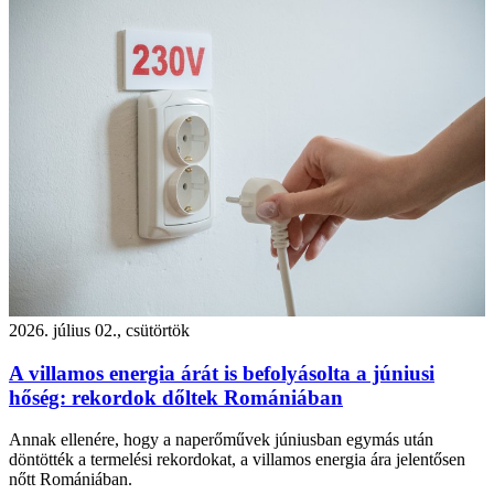
2026. július 02., csütörtök
A villamos energia árát is befolyásolta a júniusi
hőség: rekordok dőltek Romániában
Annak ellenére, hogy a naperőművek júniusban egymás után
döntötték a termelési rekordokat, a villamos energia ára jelentősen
nőtt Romániában.