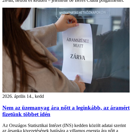
28-án, hétfőn és kedden – jelentette be Béres Csaba polgármester.
2026. április 14., kedd
Nem az üzemanyag ára nőtt a leginkább, az áramért
fizetünk többet idén
Az Országos Statisztikai Intézet (INS) kedden közölt adatai szerint
az ársapka kivezetésének hatására a villamos energia ára nőtt a