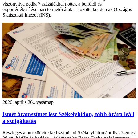
viszonyítva pedig 7 százalékkal nőttek a belföldi és
exportértékesítési ipari termelői árak – közölte kedden az Országos
Statisztikai Intézet (INS).
2026. április 26., vasárnap
Ismét áramszünet lesz Székelyhídon, több órára leáll
a szolgáltatás
Részleges áramszünetre kell számítani Székelyhídon április 27-én és