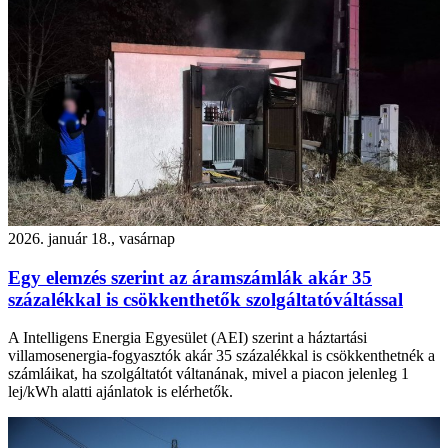
2026. január 18., vasárnap
Egy elemzés szerint az áramszámlák akár 35
százalékkal is csökkenthetők szolgáltatóváltással
A Intelligens Energia Egyesület (AEI) szerint a háztartási
villamosenergia-fogyasztók akár 35 százalékkal is csökkenthetnék a
számláikat, ha szolgáltatót váltanának, mivel a piacon jelenleg 1
lej/kWh alatti ajánlatok is elérhetők.