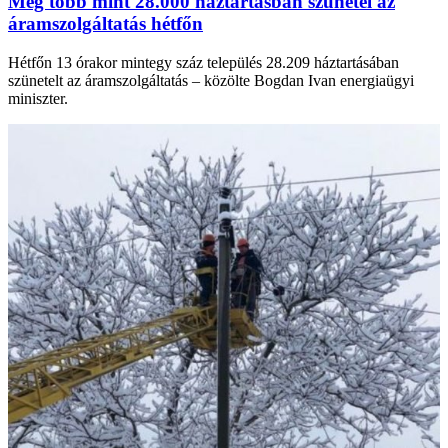
Még több mint 28.000 háztartásban szünetel az
áramszolgáltatás hétfőn
Hétfőn 13 órakor mintegy száz település 28.209 háztartásában
szünetelt az áramszolgáltatás – közölte Bogdan Ivan energiaügyi
miniszter.