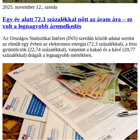
2025. november 12., szerda
Egy év alatt 72,3 százalékkal nőtt az áram ára – ez
volt a legnagyobb áremelkedés
Az Országos Statisztikai Intézet (INS) szerdán közölt adatai szerint
az elmúlt egy évben az elektromos energia (72,3 százalékkal), a friss
gyümölcsök (22,74 százalékkal), valamint a kakaó és a kávé (20,77
százalékkal) drágult a legnagyobb mértékben.