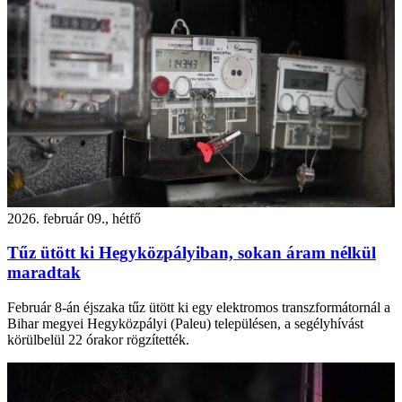
2026. február 09., hétfő
Tűz ütött ki Hegyközpályiban, sokan áram nélkül
maradtak
Február 8-án éjszaka tűz ütött ki egy elektromos transzformátornál a
Bihar megyei Hegyközpályi (Paleu) településen, a segélyhívást
körülbelül 22 órakor rögzítették.