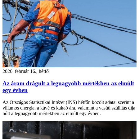
2026. február 16., hétfő
Az áram drágult a legnagyobb mértékben az elmúlt
egy évben
Az Országos Statisztikai Intézet (INS) hétfőn közölt adatai szerint a
villamos energia, a kávé és kakaó ára, valamint a vasúti szállítás díja
nőtt a legnagyobb mértékben az elmúlt egy évben.