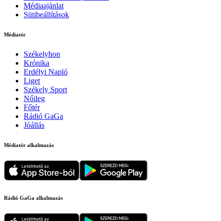
Médiaajánlat
Sütibeállítások
Médiatér
Székelyhon
Krónika
Erdélyi Napló
Liget
Székely Sport
Nőileg
Főtér
Rádió GaGa
Jóállás
Médiatér alkalmazás
Rádió GaGa alkalmazás