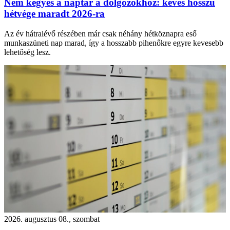
Nem kegyes a naptár a dolgozókhoz: kevés hosszú
hétvége maradt 2026-ra
Az év hátralévő részében már csak néhány hétköznapra eső
munkaszüneti nap marad, így a hosszabb pihenőkre egyre kevesebb
lehetőség lesz.
2026. augusztus 08., szombat