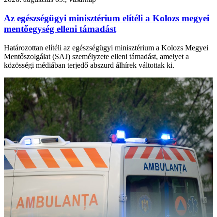
Az egészségügyi minisztérium elítéli a Kolozs megyei
mentőegység elleni támadást
Határozottan elítéli az egészségügyi minisztérium a Kolozs Megyei
Mentőszolgálat (SAJ) személyzete elleni támadást, amelyet a
közösségi médiában terjedő abszurd álhírek váltottak ki.