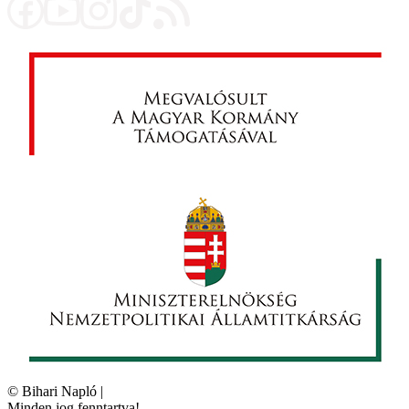
©
Bihari Napló
|
Minden jog fenntartva!