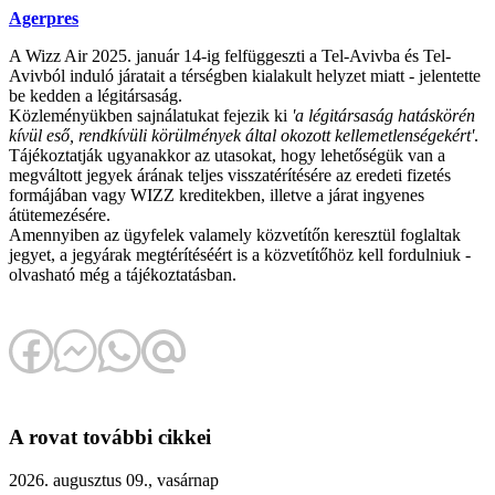
Agerpres
A Wizz Air 2025. január 14-ig felfüggeszti a Tel-Avivba és Tel-
Avivból induló járatait a térségben kialakult helyzet miatt - jelentette
be kedden a légitársaság.
Közleményükben sajnálatukat fejezik ki
'a légitársaság hatáskörén
kívül eső, rendkívüli körülmények által okozott kellemetlenségekért'
.
Tájékoztatják ugyanakkor az utasokat, hogy lehetőségük van a
megváltott jegyek árának teljes visszatérítésére az eredeti fizetés
formájában vagy WIZZ kreditekben, illetve a járat ingyenes
átütemezésére.
Amennyiben az ügyfelek valamely közvetítőn keresztül foglaltak
jegyet, a jegyárak megtérítéséért is a közvetítőhöz kell fordulniuk -
olvasható még a tájékoztatásban.
A rovat további cikkei
2026. augusztus 09., vasárnap