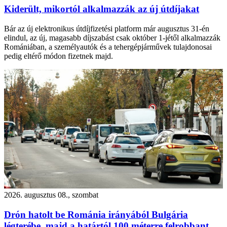
Kiderült, mikortól alkalmazzák az új útdíjakat
Bár az új elektronikus útdíjfizetési platform már augusztus 31-én
elindul, az új, magasabb díjszabást csak október 1-jétől alkalmazzák
Romániában, a személyautók és a tehergépjárművek tulajdonosai
pedig eltérő módon fizetnek majd.
2026. augusztus 08., szombat
Drón hatolt be Románia irányából Bulgária
légterébe, majd a határtól 100 méterre felrobbant