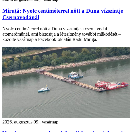
Miruță: Nyolc centiméterrel nőtt a Duna vízszintje
Csernavodánál
Nyolc centiméterrel nőtt a Duna vízszintje a csernavodai
atomerőműnél, ami biztosítja a létesítmény további működését –
közölte vasárnap a Facebook-oldalán Radu Miruță.
2026. augusztus 09., vasárnap