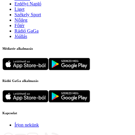
Erdélyi Napló
Liget
Székely Sport
Nőileg
Főtér
Rádió GaGa
Jóállás
Médiatér alkalmazás
Rádió GaGa alkalmazás
Kapcsolat
Írjon nekünk