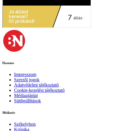
Hasznos
Impresszum
Szerzői jogok
Adatvédelmi tájékoztató
Cookie-kezelési tájékoztató
Médiaajánlat
Sütibeállítások
Médiatér
Székelyhon
Krónika