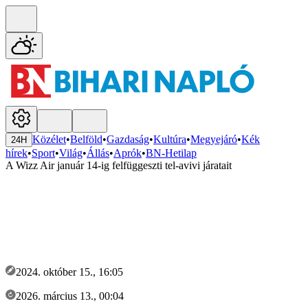
Közélet
•
Belföld
•
Gazdaság
•
Kultúra
•
Megyejáró
•
Kék
24H
hírek
•
Sport
•
Világ
•
Állás
•
Aprók
•
BN-Hetilap
A Wizz Air január 14-ig felfüggeszti tel-avivi járatait
2024. október 15., 16:05
2026. március 13., 00:04