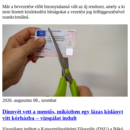
Már a bevezetése előtt bizonytalanná vált az új rendszer, amely a ki
nem fizetett közlekedési bírságokat a vezetési jog felfüggesztésével
szankcionálná.
2026. augusztus 08., szombat
Dinnyét vett a mentős, miközben egy lázas kislányt
vitt kórházba – vizsgálat indult
Vizsgálatot indított a Katasztrófavédelmi Főosztály (DSU) a Bákó