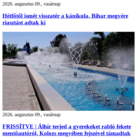
2026. augusztus 09., vasárnap
Hétfőtől ismét visszatér a kánikula, Bihar megyére
riasztást adtak ki
2026. augusztus 09., vasárnap
FRISSÍTVE | Álhír terjed a gyerekeket rabló fekete
mentőautóról, Kolozs megyében fejszével támadtak