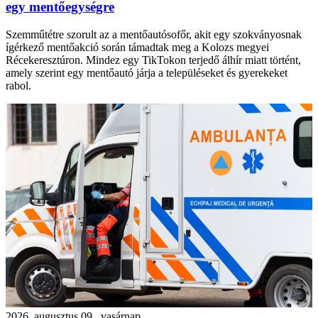
egy mentőegységre
Szemműtétre szorult az a mentőautósofőr, akit egy szokványosnak
ígérkező mentőakció során támadtak meg a Kolozs megyei
Récekeresztúron. Mindez egy TikTokon terjedő álhír miatt történt,
amely szerint egy mentőautó járja a településeket és gyerekeket
rabol.
2026. augusztus 09., vasárnap