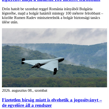
Drón hatolt be szombat reggel Románia irányából Bulgária
légterébe, majd a bolgár határtól mintegy 100 méterre felrobbant –
közölte Rumen Radev miniszterelnök a bolgár biztonsági tanács
ülése után.
2026. augusztus 08., szombat
Fizetetlen bírság miatt is elvehetik a jogosítványt –
de egyelőre áll a rendszer