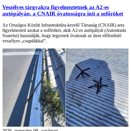
Veszélyes tárgyakra figyelmeztetnek az A2-es
autópályán, a CNAIR óvatosságra inti a sofőröket
Az Országos Közúti Infrastruktúra-kezelő Társaság (CNAIR) arra
figyelmezteti azokat a sofőröket, akik A2-es autópályát (Autostrada
Soarelui) használják, hogy legyenek óvatosak az úton előforduló
veszélyes „csapdákkal”.
2026. augusztus 09., vasárnap