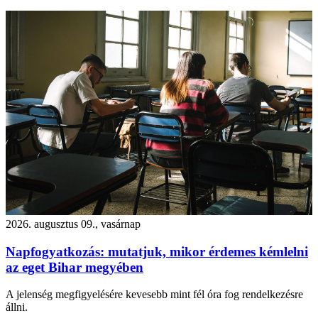
2026. augusztus 09., vasárnap
Napfogyatkozás: mutatjuk, mikor érdemes kémlelni
az eget Bihar megyében
A jelenség megfigyelésére kevesebb mint fél óra fog rendelkezésre
állni.