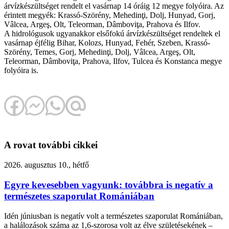
árvízkészültséget rendelt el vasárnap 14 óráig 12 megye folyóira. Az
érintett megyék: Krassó-Szörény, Mehedinţi, Dolj, Hunyad, Gorj,
Vâlcea, Argeş, Olt, Teleorman, Dâmboviţa, Prahova és Ilfov.
A hidrológusok ugyanakkor elsőfokú árvízkészültséget rendeltek el
vasárnap éjfélig Bihar, Kolozs, Hunyad, Fehér, Szeben, Krassó-
Szörény, Temes, Gorj, Mehedinţi, Dolj, Vâlcea, Argeş, Olt,
Teleorman, Dâmboviţa, Prahova, Ilfov, Tulcea és Konstanca megye
folyóira is.
A rovat további cikkei
2026. augusztus 10., hétfő
Egyre kevesebben vagyunk: továbbra is negatív a
természetes szaporulat Romániában
Idén júniusban is negatív volt a természetes szaporulat Romániában,
a halálozások száma az 1,6-szorosa volt az élve születésekének –