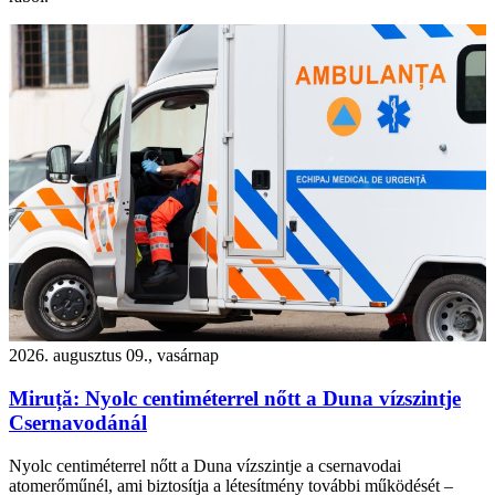
2026. augusztus 09., vasárnap
Miruță: Nyolc centiméterrel nőtt a Duna vízszintje
Csernavodánál
Nyolc centiméterrel nőtt a Duna vízszintje a csernavodai
atomerőműnél, ami biztosítja a létesítmény további működését –