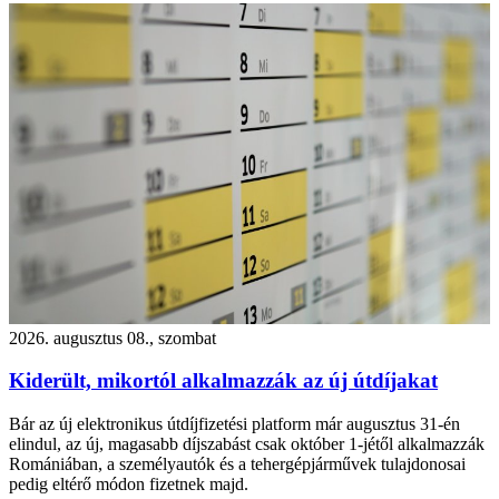
2026. augusztus 08., szombat
Kiderült, mikortól alkalmazzák az új útdíjakat
Bár az új elektronikus útdíjfizetési platform már augusztus 31-én
elindul, az új, magasabb díjszabást csak október 1-jétől alkalmazzák
Romániában, a személyautók és a tehergépjárművek tulajdonosai
pedig eltérő módon fizetnek majd.