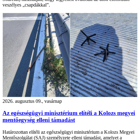
veszélyes „csapdákkal”.
2026. augusztus 09., vasárnap
Az egészségügyi minisztérium elítéli a Kolozs megyei
mentőegység elleni támadást
Határozottan elítéli az egészségügyi minisztérium a Kolozs Megyei
Mentőszolgálat (SAJ) személyzete elleni támadást, amelyet a