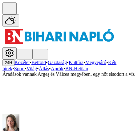
Közélet
•
Belföld
•
Gazdaság
•
Kultúra
•
Megyejáró
•
Kék
24H
hírek
•
Sport
•
Világ
•
Állás
•
Aprók
•
BN-Hetilap
Áradások vannak Argeş és Vâlcea megyében, egy nőt elsodort a víz