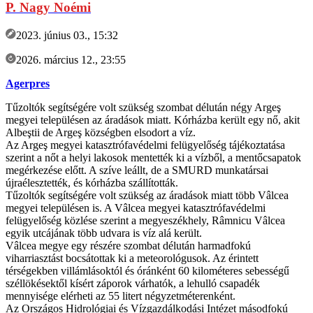
P. Nagy Noémi
2023. június 03., 15:32
2026. március 12., 23:55
Agerpres
Tűzoltók segítségére volt szükség szombat délután négy Argeş
megyei településen az áradások miatt. Kórházba került egy nő, akit
Albeştii de Argeş községben elsodort a víz.
Az Argeş megyei katasztrófavédelmi felügyelőség tájékoztatása
szerint a nőt a helyi lakosok mentették ki a vízből, a mentőcsapatok
megérkezése előtt. A szíve leállt, de a SMURD munkatársai
újraélesztették, és kórházba szállították.
Tűzoltók segítségére volt szükség az áradások miatt több Vâlcea
megyei településen is. A Vâlcea megyei katasztrófavédelmi
felügyelőség közlése szerint a megyeszékhely, Râmnicu Vâlcea
egyik utcájának több udvara is víz alá került.
Vâlcea megye egy részére szombat délután harmadfokú
viharriasztást bocsátottak ki a meteorológusok. Az érintett
térségekben villámlásoktól és óránként 60 kilométeres sebességű
széllökésektől kísért záporok várhatók, a lehulló csapadék
mennyisége elérheti az 55 litert négyzetméterenként.
Az Országos Hidrológiai és Vízgazdálkodási Intézet másodfokú