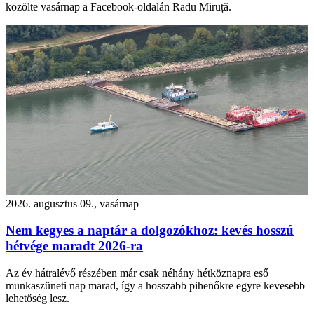
közölte vasárnap a Facebook-oldalán Radu Miruță.
2026. augusztus 09., vasárnap
Nem kegyes a naptár a dolgozókhoz: kevés hosszú
hétvége maradt 2026-ra
Az év hátralévő részében már csak néhány hétköznapra eső
munkaszüneti nap marad, így a hosszabb pihenőkre egyre kevesebb
lehetőség lesz.