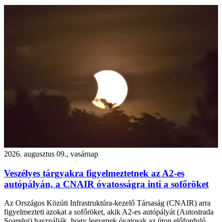
2026. augusztus 09., vasárnap
Veszélyes tárgyakra figyelmeztetnek az A2-es
autópályán, a CNAIR óvatosságra inti a sofőröket
Az Országos Közúti Infrastruktúra-kezelő Társaság (CNAIR) arra
figyelmezteti azokat a sofőröket, akik A2-es autópályát (Autostrada
Soarelui) használják, hogy legyenek óvatosak az úton előforduló