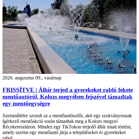
2026. augusztus 09., vasárnap
FRISSÍTVE | Álhír terjed a gyerekeket rabló fekete
mentőautóról, Kolozs megyében fejszével támadtak
egy mentőegységre
Szemműtétre szorult az a mentőautósofőr, akit egy szokványosnak
ígérkező mentőakció során támadtak meg a Kolozs megyei
Récekeresztúron. Mindez egy TikTokon terjedő álhír miatt történt,
amely szerint egy mentőautó járja a településeket és gyerekeket
rabol.