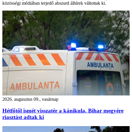
közösségi médiában terjedő abszurd álhírek váltottak ki.
2026. augusztus 09., vasárnap
Hétfőtől ismét visszatér a kánikula, Bihar megyére
riasztást adtak ki