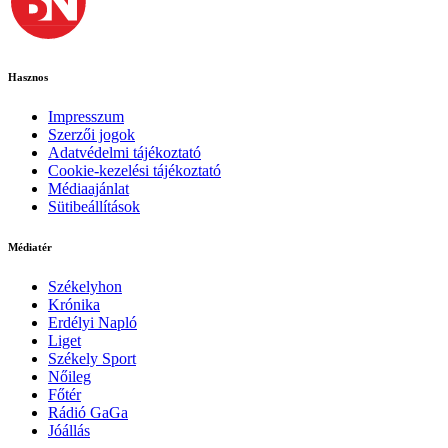
Hasznos
Impresszum
Szerzői jogok
Adatvédelmi tájékoztató
Cookie-kezelési tájékoztató
Médiaajánlat
Sütibeállítások
Médiatér
Székelyhon
Krónika
Erdélyi Napló
Liget
Székely Sport
Nőileg
Főtér
Rádió GaGa
Jóállás