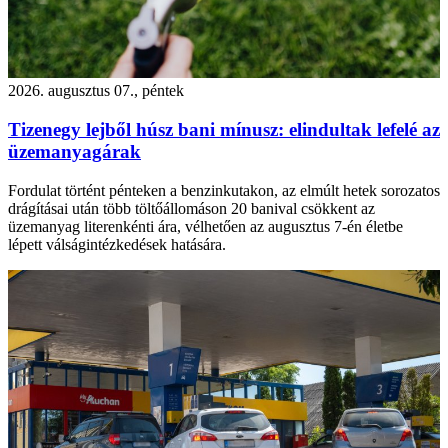
2026. augusztus 07., péntek
Tizenegy lejből húsz bani mínusz: elindultak lefelé az
üzemanyagárak
Fordulat történt pénteken a benzinkutakon, az elmúlt hetek sorozatos
drágításai után több töltőállomáson 20 banival csökkent az
üzemanyag literenkénti ára, vélhetően az augusztus 7-én életbe
lépett válságintézkedések hatására.