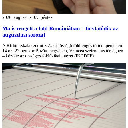
2026. augusztus 07., péntek
Ma is rengett a föld Romániában – folytatódik az
augusztusi sorozat
A Richter-skála szerint 3,2-as erősségű földrengés történt pénteken
14 óra 23 perckor Buzău megyében, Vrancea szeizmikus térségben
– közölte az országos földfizikai intézet (INCDFP).