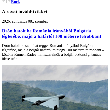
Rock
A rovat további cikkei
2026. augusztus 08., szombat
Drón hatolt be Románia irányából Bulgária
légterébe, majd a határtól 100 méterre felrobbant
Drón hatolt be szombat reggel Románia irányából Bulgária
légterébe, majd a bolgár határtól mintegy 100 méterre felrobbant –
közölte Rumen Radev miniszterelnök a bolgár biztonsági tanács
ülése után.