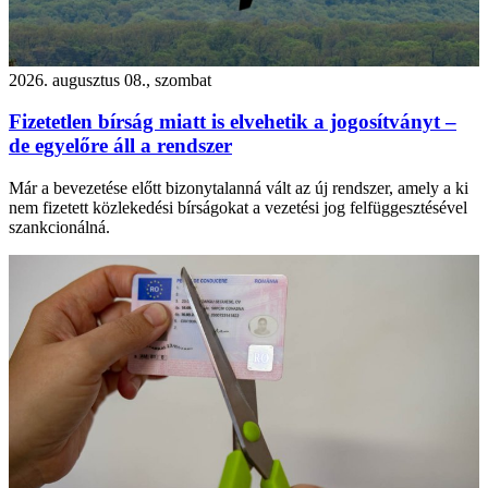
2026. augusztus 08., szombat
Fizetetlen bírság miatt is elvehetik a jogosítványt –
de egyelőre áll a rendszer
Már a bevezetése előtt bizonytalanná vált az új rendszer, amely a ki
nem fizetett közlekedési bírságokat a vezetési jog felfüggesztésével
szankcionálná.