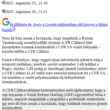
2025. augusztus 25., 21:10
2025. augusztus 26., 11:15
Itt állíthatja be, hogy a Google-találatokban elöl legyen a Bihari
Napló!
Nem áll fenn annak a kockázata, hogy megtiltsák a Román
Vasúttársaság személyszállító részlege (CFR Călători) által
üzemeltetett vonatok közlekedését a CFR SA vasúti hálózatán –
közölte hétfőn a CFR Călători.
Ennek előzménye, hogy reggel olyan információk jelentek meg a
központi médiában, amelyek szerint szeptember 1-től leállhat a
Regio, október 1-től pedig az InterRegio járatok közlekedése, mivel
a CFR Călători 41,41 millió lejes tartozást halmozott fel a CFR SA-
val szemben a vasúti pályahasználati díj befizetésének
elmulasztásával.
A CFR Călători délutáni közleményében arról tájékoztatott, hogy a
nap folyamán a Vasúti Reform Hatóság (ARF) egyeztetésre hívta a
feleket, amelyek megtalálták a megoldást a problémák rendezésére,
így nem áll fenn annak a kockázata, hogy leállítsák bizonyos járatok
közlekedését.