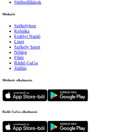
Sütibeállítások
Médiatér
Székelyhon
Krónika
Erdélyi Napló
Liget
Székely Sport
Nőileg
Főtér
Rádió GaGa
Jóállás
Médiatér alkalmazás
Rádió GaGa alkalmazás