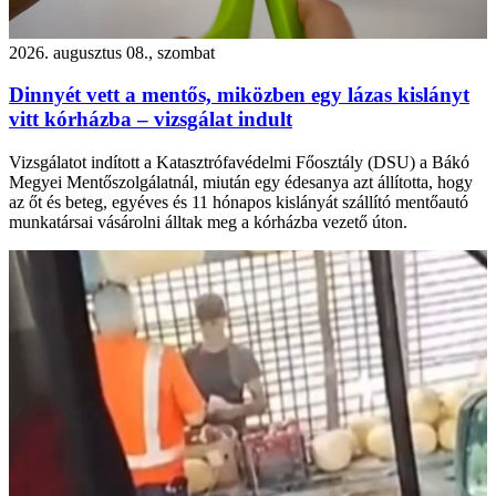
2026. augusztus 08., szombat
Dinnyét vett a mentős, miközben egy lázas kislányt
vitt kórházba – vizsgálat indult
Vizsgálatot indított a Katasztrófavédelmi Főosztály (DSU) a Bákó
Megyei Mentőszolgálatnál, miután egy édesanya azt állította, hogy
az őt és beteg, egyéves és 11 hónapos kislányát szállító mentőautó
munkatársai vásárolni álltak meg a kórházba vezető úton.