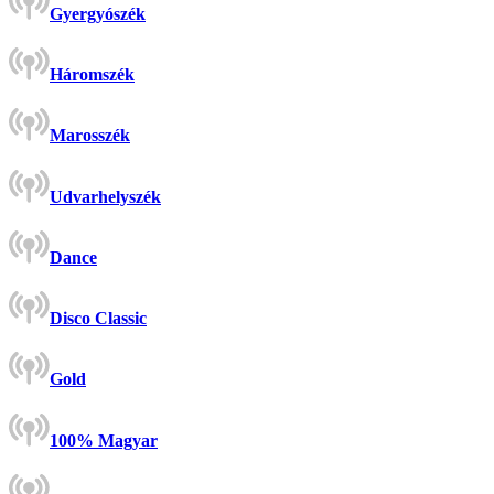
Gyergyószék
Háromszék
Marosszék
Udvarhelyszék
Dance
Disco Classic
Gold
100% Magyar