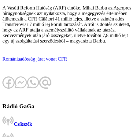
A Vasúti Reform Hatóság (ARF) elnöke, Mihai Barbu az Agerpres
hírügynökségnek azt nyilatkozta, hogy a megegyezés értelmében
átütemezik a CFR Călători 41 millió lejes, illetve a szintén adós
Transferoviar 7 millió lej körüli tartozását. Arról is döntés született,
hogy az ARF utalja a személyszállító vállalatnak az utazási
kedvezmények után járó összegeket, illetve további 7,8 millió lejt
egy új szolgáltatási szerződésből – magyarázta Barbu.
Románia
adósság
járat
vonat
CFR
Rádió GaGa
Csíkszék