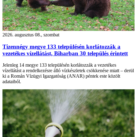
2026. augusztus 08., szombat
Tizennégy megye 133 településén korlátozzák a
vezetékes vízellátást, Biharban 30 település érintett
Jelenleg 14 megye 133 településén korlátozzák a vezetékes
vízellátást a rendelkezésre álló vízkészletek csökkenése miatt – derül
ki a Román Vízügyi Igazgatóság (ANAR) péntek este közölt
adataiból.