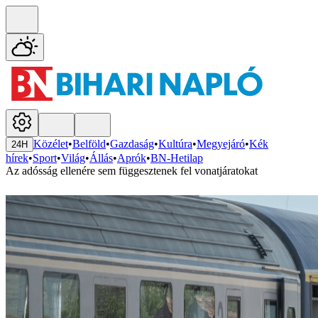
Közélet
•
Belföld
•
Gazdaság
•
Kultúra
•
Megyejáró
•
Kék
24H
hírek
•
Sport
•
Világ
•
Állás
•
Aprók
•
BN-Hetilap
Az adósság ellenére sem függesztenek fel vonatjáratokat