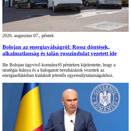
2026. augusztus 07., péntek
Bolojan az energiaválságról: Rossz döntések,
alkalmatlanság és talán rosszindulat vezetett ide
Ilie Bolojan ügyvivő kormányfő pénteken kijelentette, hogy a
stratégia hiánya és a halogatott beruházások vezettek az
energiaellátásban kialakult jelentős egyensúlytalanságokhoz.