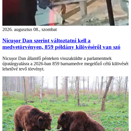
2026. augusztus 08., szombat
Nicușor Dan szerint változtatni kell a
medvetörvényen, 859 példány kilövéséről van szó
Nicușor Dan államfő pénteken visszaküldte a parlamentnek
újratárgyalásra a 2026-ban 859 barnamedve megelőző célú kilövését
lehetővé tevő törvényt.