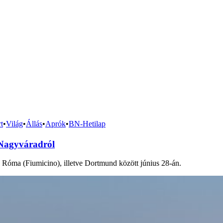
t
•
Világ
•
Állás
•
Aprók
•
BN-Hetilap
 Nagyváradról
és Róma (Fiumicino), illetve Dortmund között június 28-án.