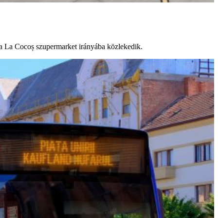
y a La Cocoș szupermarket irányába közlekedik.