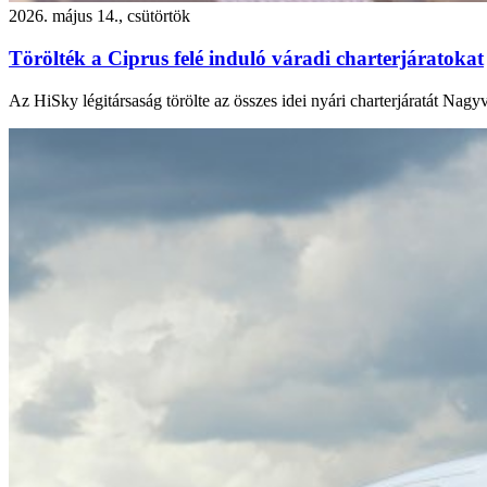
2026. május 14., csütörtök
Törölték a Ciprus felé induló váradi charterjáratokat
Az HiSky légitársaság törölte az összes idei nyári charterjáratát Nagy