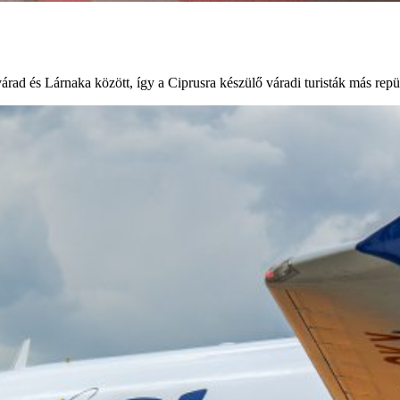
várad és Lárnaka között, így a Ciprusra készülő váradi turisták más repü