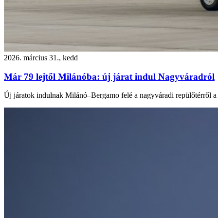
2026. március 31., kedd
Már 79 lejtől Milánóba: új járat indul Nagyváradról
Új járatok indulnak Milánó–Bergamo felé a nagyváradi repülőtérről a