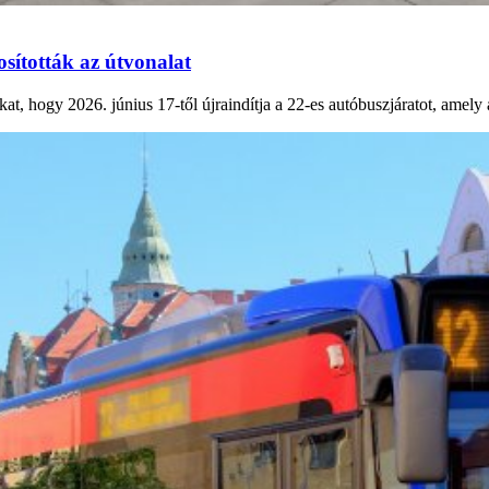
sították az útvonalat
at, hogy 2026. június 17-től újraindítja a 22-es autóbuszjáratot, amel