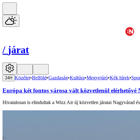
/
járat
Közélet
•
Belföld
•
Gazdaság
•
Kultúra
•
Megyejáró
•
Kék hírek
•
Spor
24H
Európa két fontos városa vált közvetlenül elérhetővé
Hivatalosan is elindultak a Wizz Air új közvetlen járatai Nagyvárad 