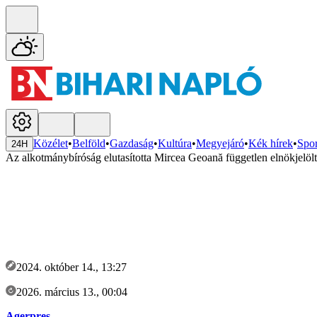
Közélet
•
Belföld
•
Gazdaság
•
Kultúra
•
Megyejáró
•
Kék hírek
•
Spor
24H
Az alkotmánybíróság elutasította Mircea Geoană független elnökjelölt
2024. október 14., 13:27
2026. március 13., 00:04
Agerpres