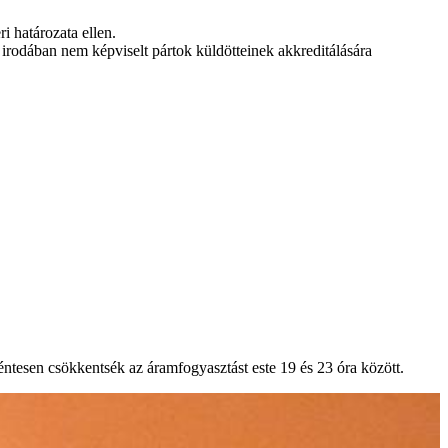
i határozata ellen.
i irodában nem képviselt pártok küldötteinek akkreditálására
éntesen csökkentsék az áramfogyasztást este 19 és 23 óra között.