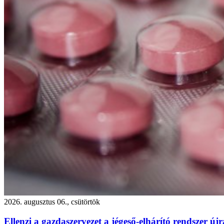
2026. augusztus 06., csütörtök
Ellenzi a gazdaszervezet a jégeső-elhárító rendszer újr