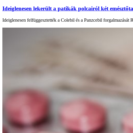
Ideiglenesen lekerült a patikák polcairól két emésztőta
Ideiglenesen felfüggesztették a Colebil és a Panzcebil forgalmazását 