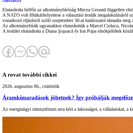
Elutasította hétfőn az alkotmánybíróság Mircea Geoană független elnök
A NATO volt főtitkárhelyettese a választási irodák megalakulásáról szó
vonatkozó eljárásról szóló szeptember 30-ai határozatot támadta meg
Az alkotmánybírák ugyanakkor elutasították a Marcel Ciolacu, Nicolae
A testület elutasította a Diana Şoşoacă és Ion Popa elnökjelöltek közüli
A rovat további cikkei
2026. augusztus 06., csütörtök
Áramkimaradások jöhetnek? Így próbálják megelőzni
Az energiaügyi minisztérium arra kéri a lakosságot, a vállalatokat, a