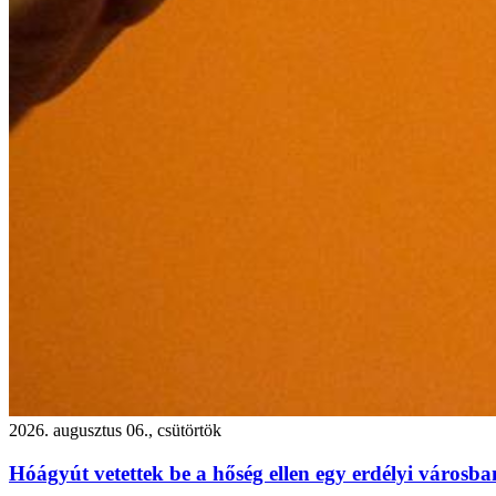
2026. augusztus 06., csütörtök
Hóágyút vetettek be a hőség ellen egy erdélyi városb