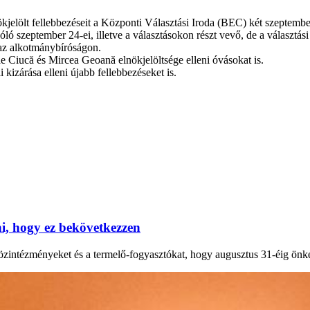
jelölt fellebbezéseit a Központi Választási Iroda (BEC) két szeptember
ló szeptember 24-ei, illetve a választásokon részt vevő, de a választás
 az alkotmánybíróságon.
 Ciucă és Mircea Geoană elnökjelöltsége elleni óvásokat is.
 kizárása elleni újabb fellebbezéseket is.
, hogy ez bekövetkezzen
 közintézményeket és a termelő-fogyasztókat, hogy augusztus 31-éig önk