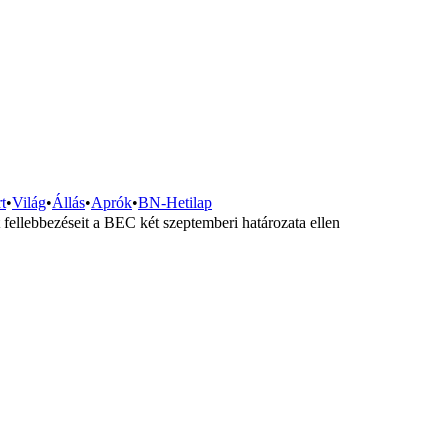
t
•
Világ
•
Állás
•
Aprók
•
BN-Hetilap
 fellebbezéseit a BEC két szeptemberi határozata ellen