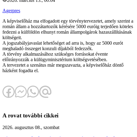
2026. március 13., 00:04
Agerpres
A képviselőház ma elfogadott egy törvénytervezetet, amely szerint a
román állam a hozzátartozók kérésére 5000 euróig terjedően köteles
fedezni a külföldön elhunyt román állampolgárok hazaszállításának
költségeit.
A jogszabályjavaslat lehetőséget ad arra is, hogy az 5000 eurót
meghaladó összeget konzuli díjakból fedezzék.
A törvény alkalmazásához szükséges forrásokat évente
előirányozzák a külügyminisztérium költségvetésében.
A tervezetet a szenátus már megszavazta, a képviselőház döntő
házként fogadta el.
A rovat további cikkei
2026. augusztus 08., szombat