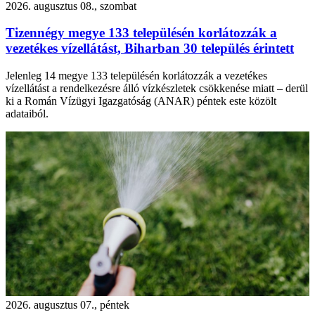
2026. augusztus 08., szombat
Tizennégy megye 133 településén korlátozzák a
vezetékes vízellátást, Biharban 30 település érintett
Jelenleg 14 megye 133 településén korlátozzák a vezetékes
vízellátást a rendelkezésre álló vízkészletek csökkenése miatt – derül
ki a Román Vízügyi Igazgatóság (ANAR) péntek este közölt
adataiból.
2026. augusztus 07., péntek