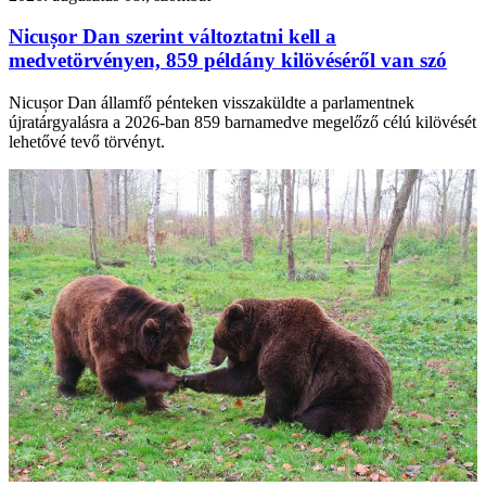
Nicușor Dan szerint változtatni kell a
medvetörvényen, 859 példány kilövéséről van szó
Nicușor Dan államfő pénteken visszaküldte a parlamentnek
újratárgyalásra a 2026-ban 859 barnamedve megelőző célú kilövését
lehetővé tevő törvényt.