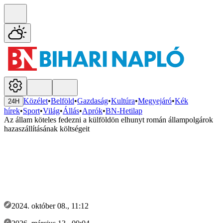
Közélet
•
Belföld
•
Gazdaság
•
Kultúra
•
Megyejáró
•
Kék
24H
hírek
•
Sport
•
Világ
•
Állás
•
Aprók
•
BN-Hetilap
Az állam köteles fedezni a külföldön elhunyt román állampolgárok
hazaszállításának költségeit
2024. október 08., 11:12