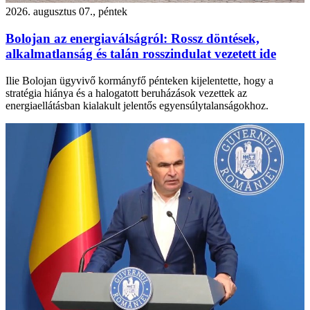
2026. augusztus 07., péntek
Bolojan az energiaválságról: Rossz döntések,
alkalmatlanság és talán rosszindulat vezetett ide
Ilie Bolojan ügyvivő kormányfő pénteken kijelentette, hogy a
stratégia hiánya és a halogatott beruházások vezettek az
energiaellátásban kialakult jelentős egyensúlytalanságokhoz.