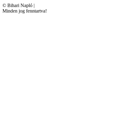
©
Bihari Napló
|
Minden jog fenntartva!