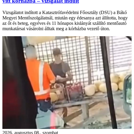
vitt kórházba – vizsgálat indult
Vizsgálatot indított a Katasztrófavédelmi Főosztály (DSU) a Bákó
Megyei Mentőszolgálatnál, miután egy édesanya azt állította, hogy
az őt és beteg, egyéves és 11 hónapos kislányát szállító mentőautó
munkatársai vásárolni álltak meg a kórházba vezető úton.
2026. augusztus 08., szombat