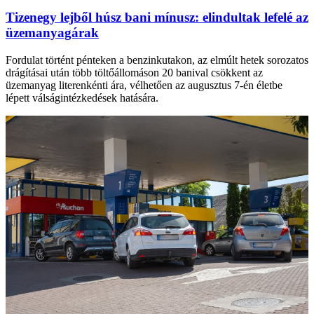
Tizenegy lejből húsz bani mínusz: elindultak lefelé az
üzemanyagárak
Fordulat történt pénteken a benzinkutakon, az elmúlt hetek sorozatos
drágításai után több töltőállomáson 20 banival csökkent az
üzemanyag literenkénti ára, vélhetően az augusztus 7-én életbe
lépett válságintézkedések hatására.