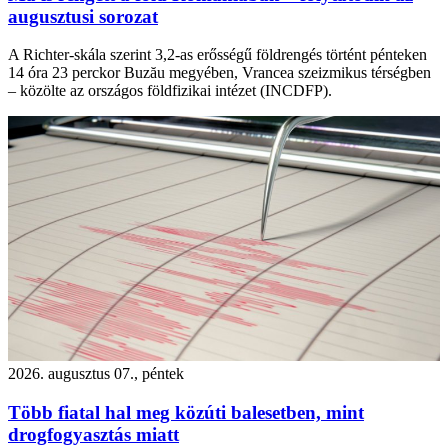
augusztusi sorozat
A Richter-skála szerint 3,2-as erősségű földrengés történt pénteken
14 óra 23 perckor Buzău megyében, Vrancea szeizmikus térségben
– közölte az országos földfizikai intézet (INCDFP).
2026. augusztus 07., péntek
Több fiatal hal meg közúti balesetben, mint
drogfogyasztás miatt