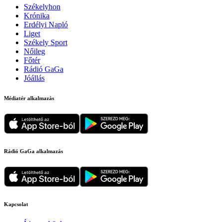
Székelyhon
Krónika
Erdélyi Napló
Liget
Székely Sport
Nőileg
Főtér
Rádió GaGa
Jóállás
Médiatér alkalmazás
Rádió GaGa alkalmazás
Kapcsolat