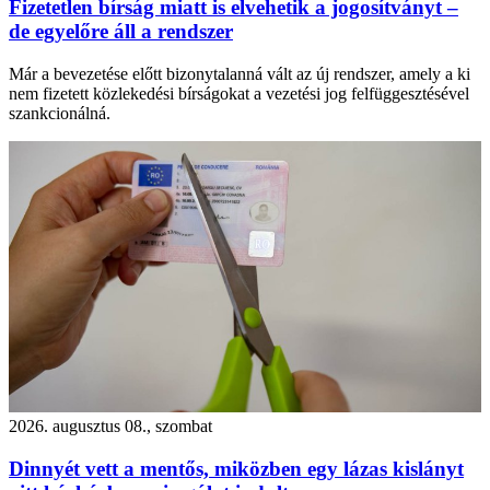
Fizetetlen bírság miatt is elvehetik a jogosítványt –
de egyelőre áll a rendszer
Már a bevezetése előtt bizonytalanná vált az új rendszer, amely a ki
nem fizetett közlekedési bírságokat a vezetési jog felfüggesztésével
szankcionálná.
2026. augusztus 08., szombat
Dinnyét vett a mentős, miközben egy lázas kislányt