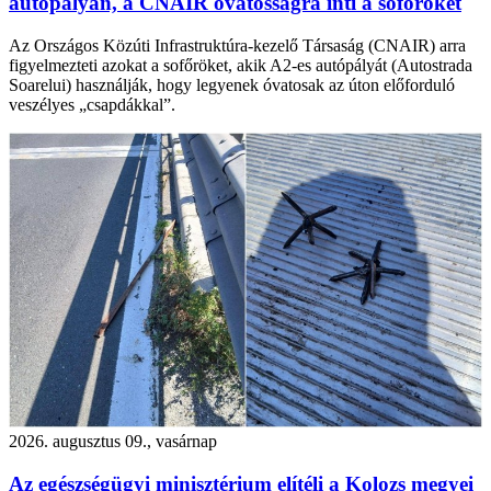
autópályán, a CNAIR óvatosságra inti a sofőröket
Az Országos Közúti Infrastruktúra-kezelő Társaság (CNAIR) arra
figyelmezteti azokat a sofőröket, akik A2-es autópályát (Autostrada
Soarelui) használják, hogy legyenek óvatosak az úton előforduló
veszélyes „csapdákkal”.
2026. augusztus 09., vasárnap
Az egészségügyi minisztérium elítéli a Kolozs megyei