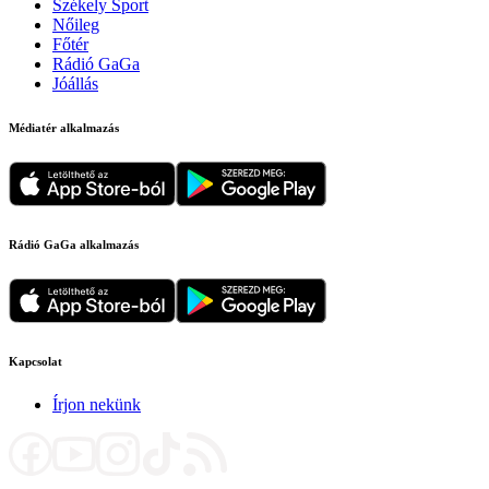
Székely Sport
Nőileg
Főtér
Rádió GaGa
Jóállás
Médiatér alkalmazás
Rádió GaGa alkalmazás
Kapcsolat
Írjon nekünk