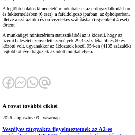
A legtöbb halálos kimenetelű munkabaleset az erdőgazdálkodásban
és fakitermelésben (6 eset), a fafeldolgozó iparban, az építőiparban,
illetve a szárazföldi és csővezetékes szállításban (egyenként 4 eset)
történt.
A munkaügyi minisztérium statisztikáiból az is kiderül, hogy az
üzemi balesetet szenvedett személyek 29,3 százaléka 50 és 60 év
közötti volt, ugyanakkor az áldozatok közül 954-en (4135 százalék)
legtöbb öt éve dolgoztak az adott munkahelyen.
A rovat további cikkei
2026. augusztus 09., vasárnap
Veszélyes tárgyakra figyelmeztetnek az A2-es