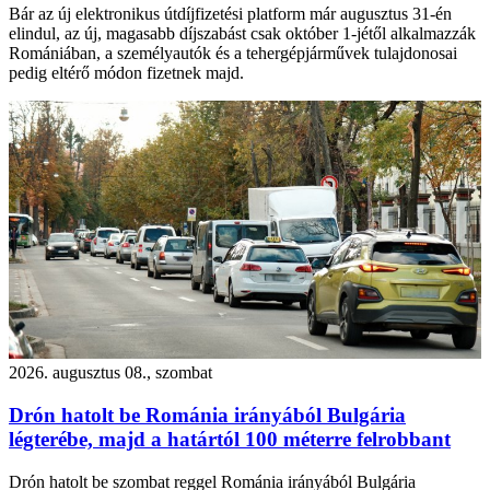
Bár az új elektronikus útdíjfizetési platform már augusztus 31-én
elindul, az új, magasabb díjszabást csak október 1-jétől alkalmazzák
Romániában, a személyautók és a tehergépjárművek tulajdonosai
pedig eltérő módon fizetnek majd.
2026. augusztus 08., szombat
Drón hatolt be Románia irányából Bulgária
légterébe, majd a határtól 100 méterre felrobbant
Drón hatolt be szombat reggel Románia irányából Bulgária