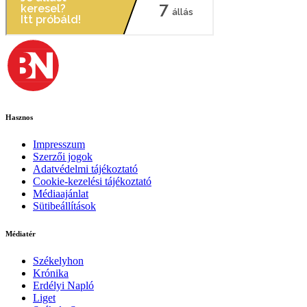
Hasznos
Impresszum
Szerzői jogok
Adatvédelmi tájékoztató
Cookie-kezelési tájékoztató
Médiaajánlat
Sütibeállítások
Médiatér
Székelyhon
Krónika
Erdélyi Napló
Liget