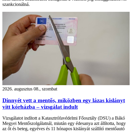
szankcionálná.
2026. augusztus 08., szombat
Dinnyét vett a mentős, miközben egy lázas kislányt
vitt kórházba – vizsgálat indult
Vizsgálatot indított a Katasztrófavédelmi Főosztály (DSU) a Bákó
Megyei Mentőszolgálatnál, miután egy édesanya azt állította, hogy
az őt és beteg, egyéves és 11 hónapos kislányát szállító mentőautó