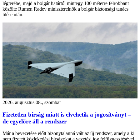
légterébe, majd a bolgár határtól mintegy 100 méterre felrobbant –
közölte Rumen Radev miniszterelnök a bolgár biztonsági tanács
ülése után.
2026. augusztus 08., szombat
Fizetetlen bírság miatt is elvehetik a jogosítványt –
de egyelőre áll a rendszer
Már a bevezetése előtt bizonytalanná vált az új rendszer, amely a ki
nem fizetett közlekedési bírságokat a vezetési jog felfüggesztésével