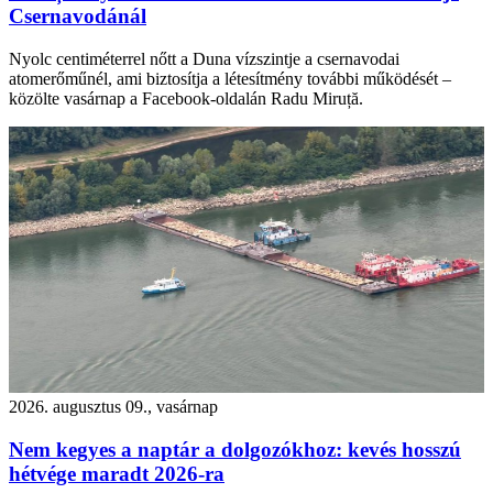
Csernavodánál
Nyolc centiméterrel nőtt a Duna vízszintje a csernavodai
atomerőműnél, ami biztosítja a létesítmény további működését –
közölte vasárnap a Facebook-oldalán Radu Miruță.
2026. augusztus 09., vasárnap
Nem kegyes a naptár a dolgozókhoz: kevés hosszú
hétvége maradt 2026-ra