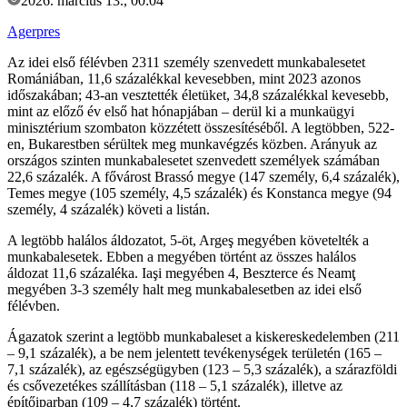
2026. március 13., 00:04
Agerpres
Az idei első félévben 2311 személy szenvedett munkabalesetet
Romániában, 11,6 százalékkal kevesebben, mint 2023 azonos
időszakában; 43-an vesztették életüket, 34,8 százalékkal kevesebb,
mint az előző év első hat hónapjában – derül ki a munkaügyi
minisztérium szombaton közzétett összesítéséből. A legtöbben, 522-
en, Bukarestben sérültek meg munkavégzés közben. Arányuk az
országos szinten munkabalesetet szenvedett személyek számában
22,6 százalék. A fővárost Brassó megye (147 személy, 6,4 százalék),
Temes megye (105 személy, 4,5 százalék) és Konstanca megye (94
személy, 4 százalék) követi a listán.
A legtöbb halálos áldozatot, 5-öt, Argeş megyében követelték a
munkabalesetek. Ebben a megyében történt az összes halálos
áldozat 11,6 százaléka. Iaşi megyében 4, Beszterce és Neamţ
megyében 3-3 személy halt meg munkabalesetben az idei első
félévben.
Ágazatok szerint a legtöbb munkabaleset a kiskereskedelemben (211
– 9,1 százalék), a be nem jelentett tevékenységek területén (165 –
7,1 százalék), az egészségügyben (123 – 5,3 százalék), a szárazföldi
és csővezetékes szállításban (118 – 5,1 százalék), illetve az
építőiparban (109 – 4,7 százalék) történt.