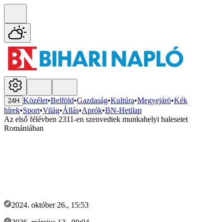
Közélet
•
Belföld
•
Gazdaság
•
Kultúra
•
Megyejáró
•
Kék
24H
hírek
•
Sport
•
Világ
•
Állás
•
Aprók
•
BN-Hetilap
Az első félévben 2311-en szenvedtek munkahelyi balesetet
Romániában
2024. október 26., 15:53