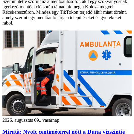
Szemműtétre szorult az a mentőautósofőr, akit egy szokványosnak
ígérkező mentőakció során támadtak meg a Kolozs megyei
Récekeresztúron. Mindez egy TikTokon terjedő álhír miatt történt,
amely szerint egy mentőautó járja a településeket és gyerekeket
rabol.
2026. augusztus 09., vasárnap
Miruță: Nyolc centiméterrel nőtt a Duna vízszintje