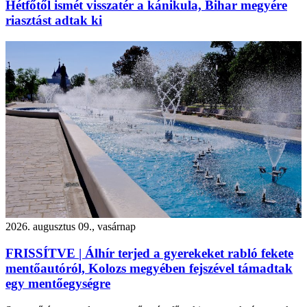
Hétfőtől ismét visszatér a kánikula, Bihar megyére
riasztást adtak ki
2026. augusztus 09., vasárnap
FRISSÍTVE | Álhír terjed a gyerekeket rabló fekete
mentőautóról, Kolozs megyében fejszével támadtak
egy mentőegységre