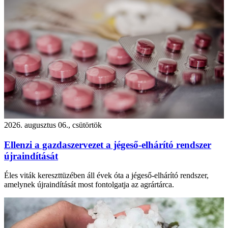
2026. augusztus 06., csütörtök
Ellenzi a gazdaszervezet a jégeső-elhárító rendszer
újraindítását
Éles viták kereszttüzében áll évek óta a jégeső-elhárító rendszer,
amelynek újraindítását most fontolgatja az agrártárca.