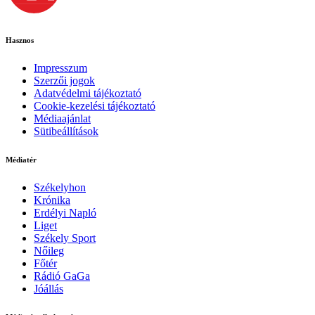
Hasznos
Impresszum
Szerzői jogok
Adatvédelmi tájékoztató
Cookie-kezelési tájékoztató
Médiaajánlat
Sütibeállítások
Médiatér
Székelyhon
Krónika
Erdélyi Napló
Liget
Székely Sport
Nőileg
Főtér
Rádió GaGa
Jóállás