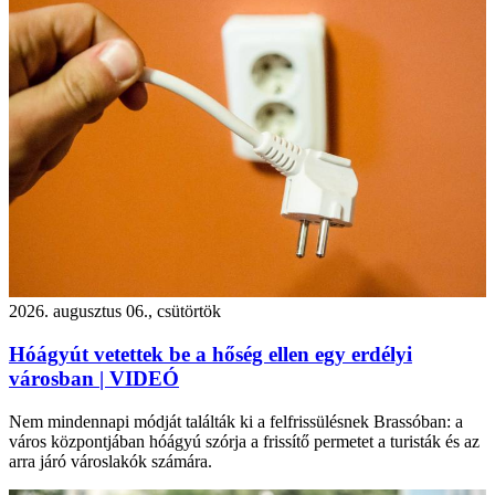
2026. augusztus 06., csütörtök
Hóágyút vetettek be a hőség ellen egy erdélyi
városban | VIDEÓ
Nem mindennapi módját találták ki a felfrissülésnek Brassóban: a
város központjában hóágyú szórja a frissítő permetet a turisták és az
arra járó városlakók számára.