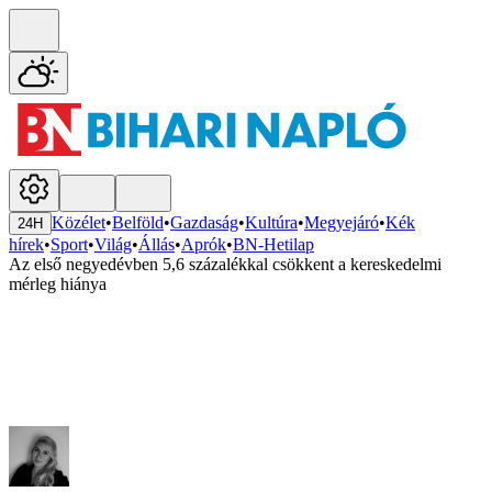
Közélet
•
Belföld
•
Gazdaság
•
Kultúra
•
Megyejáró
•
Kék
24H
hírek
•
Sport
•
Világ
•
Állás
•
Aprók
•
BN-Hetilap
Az első negyedévben 5,6 százalékkal csökkent a kereskedelmi
mérleg hiánya