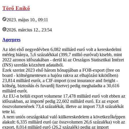
Törő Enikő
2023. május 10., 09:11
2026. március 12., 23:54
Agerpres
Az idei első negyedévben 6,082 milliárd euró volt a kereskedelmi
mérleg hiánya, 5,6 százalékkal (399,7 millió euróval) kisebb, mint
2022 azonos időszakában - derül ki az Országos Statisztikai Intézet
(INS) szerdán közzétett adataiból.
Ezek szerint 2023 első három hónapjában a FOB-export (free on
board - költségmentesen a hajóra rakva az elhajózási kikötőben)
23,814 milliárd eurót, a CIF-import (cost insurance and freight -
költség, biztosítás és fuvardíj fizetve) pedig meghaladta a 30,616
milliárd eurót.
Az EU-n belüli export volumene 17,478 milliárd euró volt ebben az
időszakban, az importé pedig 22,602 milliárd euró. Ez az export
összvolumenének 73,4 százalékát, illetve az import 73,8 százalékát
tette ki.
A nem uniós országokkal való külkereskedelem a következőképpen
alakult: 6,335 milliárd euró (az összvolumen 26,6 százaléka) volt az
export, 8,014 milliárd euró (26,2 százalék) pedig az import