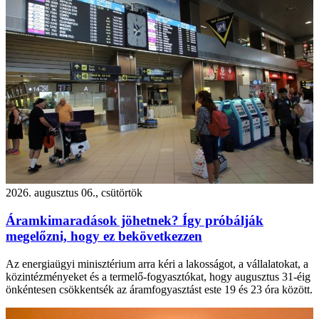
2026. augusztus 06., csütörtök
Áramkimaradások jöhetnek? Így próbálják
megelőzni, hogy ez bekövetkezzen
Az energiaügyi minisztérium arra kéri a lakosságot, a vállalatokat, a
közintézményeket és a termelő-fogyasztókat, hogy augusztus 31-éig
önkéntesen csökkentsék az áramfogyasztást este 19 és 23 óra között.