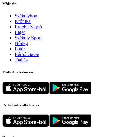
Médiatér
Székelyhon
Krónika
Erdélyi Napló
Liget
Székely Sport
Nőileg
Főtér
Rádió GaGa
Jóállás
Médiatér alkalmazás
Rádió GaGa alkalmazás