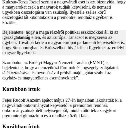
Kulcsár-Terza József szerint a nagyváradi eset is azt bizonyítja, hogy
a magyarokat csak a magyarok tudják képviselni, és nemzeti
ügyekben összefogásra van szükség. Ilyesféle széles körű
összefogást lát kibontakozni a premontrei rendház ügyében is –
közölte.
Bejelentette, hogy a maga részéről politikai eszközökkel áll ki az
igazságtalanság ellen, és az Európai Tanácsot is megkeresi az
ügyben. Továbbá kérte a magyar európai parlamenti képviselőket is,
hogy Strasbourgban és Brüsszelben hívják fel a figyelmet az erdélyi
magyar ügyekre is.
Szombaton az Erdélyi Magyar Nemzeti Tanács (EMNT) is
bejelentette, hogy a nemzetközi fórumok és jogsegélyszolgálatok
tájékoztatásával és bevonásával próbál majd „gátat szabni az
egyház- és magyarellenes eseményeknek”.
Korábban írtuk
Fejes Rudolf Anzelm apátot május 27-én hajnalban lakoltatták ki a
nagyváradi önkormányzat képviselői a premontrei rendház
önkormányzatnak ítélt helyiségeiből, miután áttörték az egykori
premontrei gimnázium és a rendház közötti falat.
Korábban írtuk