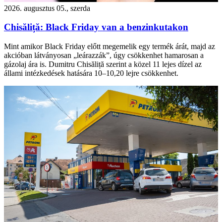
2026. augusztus 05., szerda
Chisăliță: Black Friday van a benzinkutakon
Mint amikor Black Friday előtt megemelik egy termék árát, majd az
akcióban látványosan „leárazzák”, úgy csökkenhet hamarosan a
gázolaj ára is. Dumitru Chisăliță szerint a közel 11 lejes dízel az
állami intézkedések hatására 10–10,20 lejre csökkenhet.