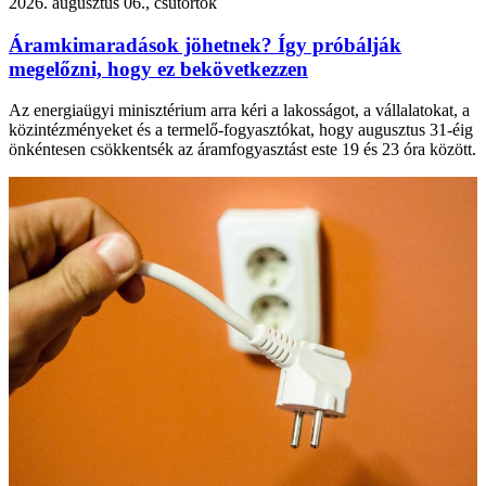
2026. augusztus 06., csütörtök
Áramkimaradások jöhetnek? Így próbálják
megelőzni, hogy ez bekövetkezzen
Az energiaügyi minisztérium arra kéri a lakosságot, a vállalatokat, a
közintézményeket és a termelő-fogyasztókat, hogy augusztus 31-éig
önkéntesen csökkentsék az áramfogyasztást este 19 és 23 óra között.