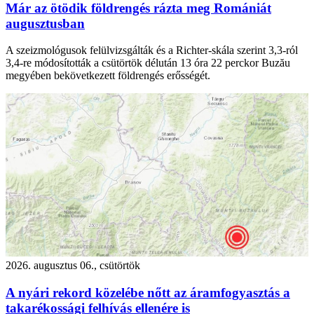
Már az ötödik földrengés rázta meg Romániát
augusztusban
A szeizmológusok felülvizsgálták és a Richter-skála szerint 3,3-ról
3,4-re módosították a csütörtök délután 13 óra 22 perckor Buzău
megyében bekövetkezett földrengés erősségét.
2026. augusztus 06., csütörtök
A nyári rekord közelébe nőtt az áramfogyasztás a
takarékossági felhívás ellenére is