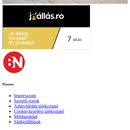
Hasznos
Impresszum
Szerzői jogok
Adatvédelmi tájékoztató
Cookie-kezelési tájékoztató
Médiaajánlat
Sütibeállítások