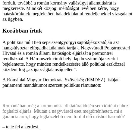
fordult, továbbá a román kormány vallásügyi államtitkárát is
megkereste. Mindkét közjogi méltóságot levélben kérte, hogy
hatáskörüknek megfelelően haladéktalanul rendeljenek el vizsgálatot
az ügyben.
Korábban írtuk
A politikus múlt heti sepsiszentgyörgyi sajtótájékoztatóján azt
hangsúlyozta: elfogadhatatlannak tartja a Nagyváradi Polgármesteri
Hivatal és a román állami hatóságok eljárását a premontrei
rendháznál. A Háromszék című helyi lap beszámolója szerint
bejelentette, hogy minden rendelkezésére álló politikai eszközzel
küzdeni fog „az igazságtalanság ellen”.
A Romániai Magyar Demokrata Szövetség (RMDSZ) listáján
parlamenti mandátumot szerzett politikus rámutatott:
Romániában még a kommunista diktatúra idején sem történt ehhez
foghaltó eljárás. Miután a nagyváradi eset megtörténhetett, mi a
garancia arra, hogy legközelebb nem fordul elő máshol hasonló?
– tette fel a kérdést.