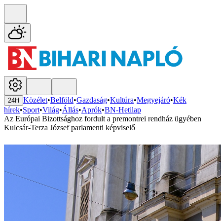
Közélet
•
Belföld
•
Gazdaság
•
Kultúra
•
Megyejáró
•
Kék
24H
hírek
•
Sport
•
Világ
•
Állás
•
Aprók
•
BN-Hetilap
Az Európai Bizottsághoz fordult a premontrei rendház ügyében
Kulcsár-Terza József parlamenti képviselő