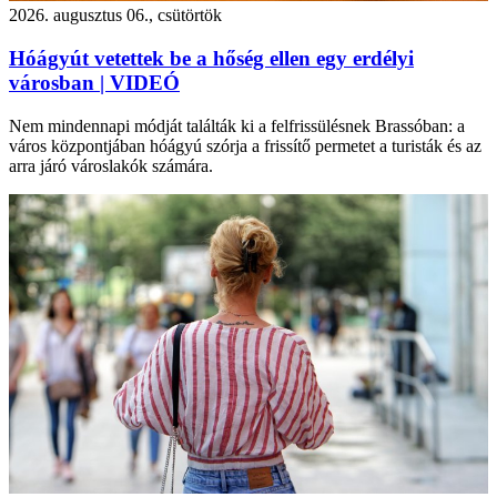
2026. augusztus 06., csütörtök
Hóágyút vetettek be a hőség ellen egy erdélyi
városban | VIDEÓ
Nem mindennapi módját találták ki a felfrissülésnek Brassóban: a
város központjában hóágyú szórja a frissítő permetet a turisták és az
arra járó városlakók számára.