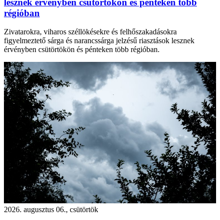
lesznek érvényben csütörtökön és pénteken több
régióban
Zivatarokra, viharos széllökésekre és felhőszakadásokra
figyelmeztető sárga és narancssárga jelzésű riasztások lesznek
érvényben csütörtökön és pénteken több régióban.
2026. augusztus 06., csütörtök