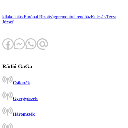
kilakoltatás
Európai Bizottság
premontrei rendház
Kulcsár-Terza
József
Rádió GaGa
Csíkszék
Gyergyószék
Háromszék