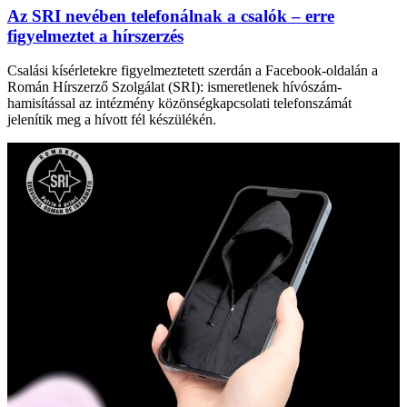
Az SRI nevében telefonálnak a csalók – erre
figyelmeztet a hírszerzés
Csalási kísérletekre figyelmeztetett szerdán a Facebook-oldalán a
Román Hírszerző Szolgálat (SRI): ismeretlenek hívószám-
hamisítással az intézmény közönségkapcsolati telefonszámát
jelenítik meg a hívott fél készülékén.