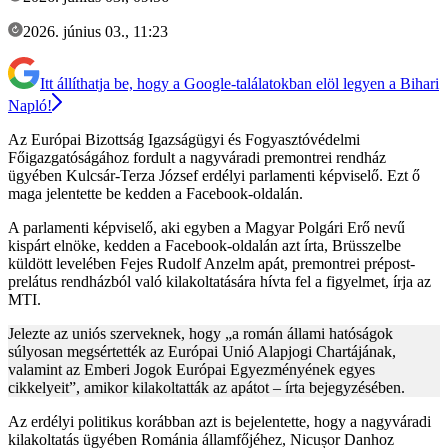
2026. június 03., 11:23
Itt állíthatja be, hogy a Google-találatokban elöl legyen a Bihari
Napló!
Az Európai Bizottság Igazságügyi és Fogyasztóvédelmi
Főigazgatóságához fordult a nagyváradi premontrei rendház
ügyében Kulcsár-Terza József erdélyi parlamenti képviselő. Ezt ő
maga jelentette be kedden a Facebook-oldalán.
A parlamenti képviselő, aki egyben a Magyar Polgári Erő nevű
kispárt elnöke, kedden a Facebook-oldalán azt írta, Brüsszelbe
küldött levelében Fejes Rudolf Anzelm apát, premontrei prépost-
prelátus rendházból való kilakoltatására hívta fel a figyelmet, írja az
MTI.
Jelezte az uniós szerveknek, hogy „a román állami hatóságok
súlyosan megsértették az Európai Unió Alapjogi Chartájának,
valamint az Emberi Jogok Európai Egyezményének egyes
cikkelyeit”, amikor kilakoltatták az apátot – írta bejegyzésében.
Az erdélyi politikus korábban azt is bejelentette, hogy a nagyváradi
kilakoltatás ügyében Románia államfőjéhez, Nicușor Danhoz