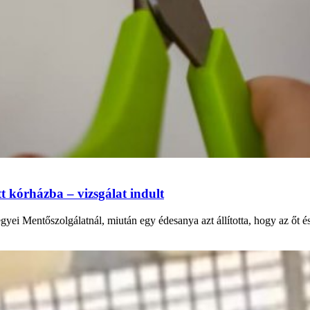
tt kórházba – vizsgálat indult
yei Mentőszolgálatnál, miután egy édesanya azt állította, hogy az őt és