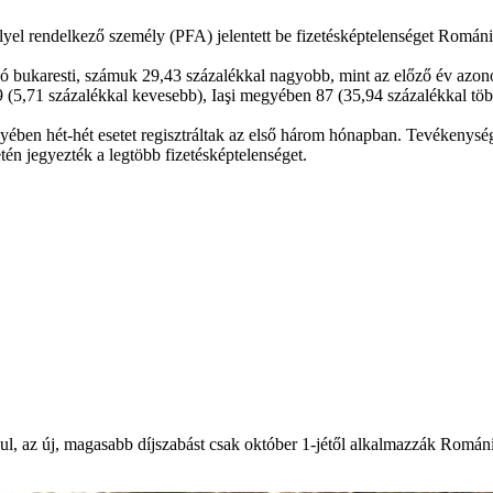
yel rendelkező személy (PFA) jelentett be fizetésképtelenséget Románi
kozó bukaresti, számuk 29,43 százalékkal nagyobb, mint az előző év azo
(5,71 százalékkal kevesebb), Iaşi megyében 87 (35,94 százalékkal tö
ében hét-hét esetet regisztráltak az első három hónapban. Tevékenység
etén jegyezték a legtöbb fizetésképtelenséget.
ndul, az új, magasabb díjszabást csak október 1-jétől alkalmazzák Romá