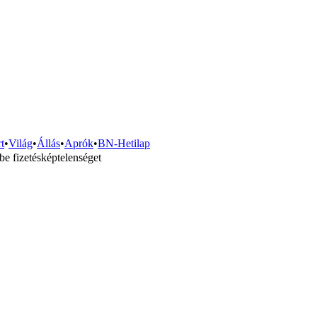
t
•
Világ
•
Állás
•
Aprók
•
BN-Hetilap
be fizetésképtelenséget