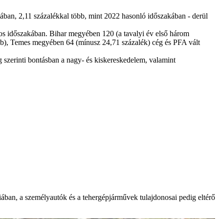
ában, 2,11 százalékkal több, mint 2022 hasonló időszakában - derül
nos időszakában. Bihar megyében 120 (a tavalyi év első három
bb), Temes megyében 64 (mínusz 24,71 százalék) cég és PFA vált
 szerinti bontásban a nagy- és kiskereskedelem, valamint
niában, a személyautók és a tehergépjárművek tulajdonosai pedig eltérő