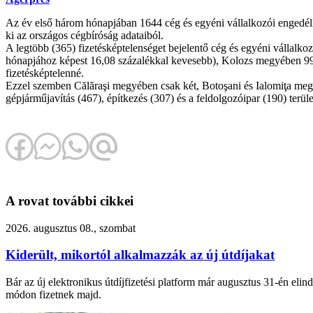
Az év első három hónapjában 1644 cég és egyéni vállalkozói engedéll
ki az országos cégbíróság adataiból.
A legtöbb (365) fizetésképtelenséget bejelentő cég és egyéni vállal
hónapjához képest 16,08 százalékkal kevesebb), Kolozs megyében 99 
fizetésképtelenné.
Ezzel szemben Călăraşi megyében csak két, Botoşani és Ialomiţa megy
gépjárműjavítás (467), építkezés (307) és a feldolgozóipar (190) terül
A rovat további cikkei
2026. augusztus 08., szombat
Kiderült, mikortól alkalmazzák az új útdíjakat
Bár az új elektronikus útdíjfizetési platform már augusztus 31-én eli
módon fizetnek majd.