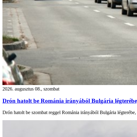
2026. augusztus 08., szombat
Drón hatolt be Románia irányából Bulgária légterébe
Drón hatolt be szombat reggel Románia irányából Bulgária légterébe, 