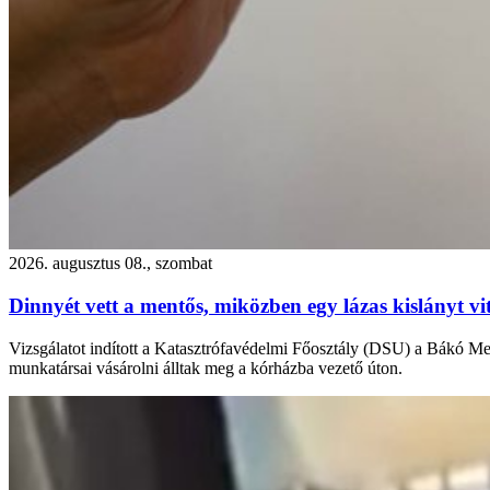
2026. augusztus 08., szombat
Dinnyét vett a mentős, miközben egy lázas kislányt vi
Vizsgálatot indított a Katasztrófavédelmi Főosztály (DSU) a Bákó Meg
munkatársai vásárolni álltak meg a kórházba vezető úton.