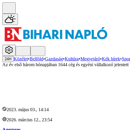
Közélet
•
Belföld
•
Gazdaság
•
Kultúra
•
Megyejáró
•
Kék hírek
•
Spor
24H
Az év első három hónapjában 1644 cég és egyéni vállalkozó jelentett 
2023. május 03., 14:14
2026. március 12., 23:54
Agerpres