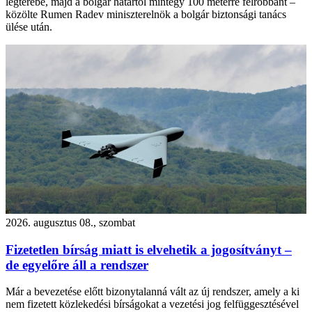
légterébe, majd a bolgár határtól mintegy 100 méterre felrobbant –
közölte Rumen Radev miniszterelnök a bolgár biztonsági tanács
ülése után.
2026. augusztus 08., szombat
Fizetetlen bírság miatt is elvehetik a jogosítványt –
de egyelőre áll a rendszer
Már a bevezetése előtt bizonytalanná vált az új rendszer, amely a ki
nem fizetett közlekedési bírságokat a vezetési jog felfüggesztésével