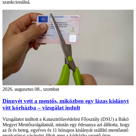
szankcionálná.
2026. augusztus 08., szombat
Dinnyét vett a mentős, miközben egy lázas kislányt
vitt kórházba – vizsgálat indult
Vizsgálatot indított a Katasztrófavédelmi Főosztály (DSU) a Bákó
Megyei Mentőszolgálatnál, miután egy édesanya azt állította, hogy
az őt és beteg, egyéves és 11 hónapos kislányát szállító mentőautó
munkatársai vásárolni álltak meg a kórházba vezető úton.