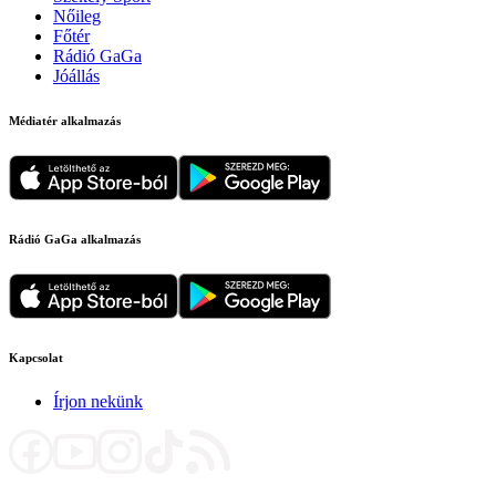
Nőileg
Főtér
Rádió GaGa
Jóállás
Médiatér alkalmazás
Rádió GaGa alkalmazás
Kapcsolat
Írjon nekünk