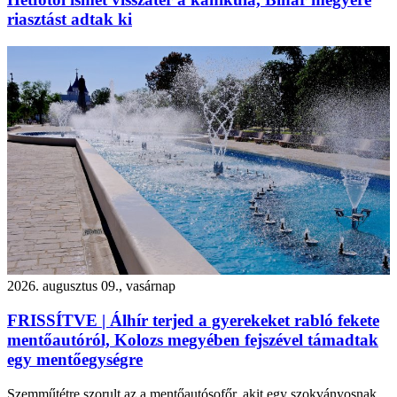
riasztást adtak ki
2026. augusztus 09., vasárnap
FRISSÍTVE | Álhír terjed a gyerekeket rabló fekete
mentőautóról, Kolozs megyében fejszével támadtak
egy mentőegységre
Szemműtétre szorult az a mentőautósofőr, akit egy szokványosnak