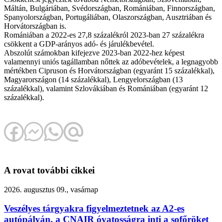
Máltán, Bulgáriában, Svédországban, Romániában, Finnországban,
Spanyolországban, Portugáliában, Olaszországban, Ausztriában és
Horvátországban is.
Romániában a 2022-es 27,8 százalékról 2023-ban 27 százalékra
csökkent a GDP-arányos adó- és járulékbevétel.
Abszolút számokban kifejezve 2023-ban 2022-hez képest
valamennyi uniós tagállamban nőttek az adóbevételek, a legnagyobb
mértékben Cipruson és Horvátországban (egyaránt 15 százalékkal),
Magyarországon (14 százalékkal), Lengyelországban (13
százalékkal), valamint Szlovákiában és Romániában (egyaránt 12
százalékkal).
A rovat további cikkei
2026. augusztus 09., vasárnap
Veszélyes tárgyakra figyelmeztetnek az A2-es
autópályán, a CNAIR óvatosságra inti a sofőröket