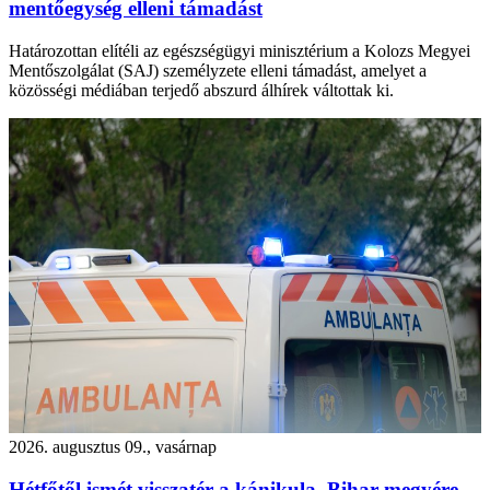
mentőegység elleni támadást
Határozottan elítéli az egészségügyi minisztérium a Kolozs Megyei
Mentőszolgálat (SAJ) személyzete elleni támadást, amelyet a
közösségi médiában terjedő abszurd álhírek váltottak ki.
2026. augusztus 09., vasárnap
Hétfőtől ismét visszatér a kánikula, Bihar megyére