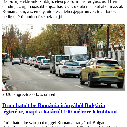
Bár az új elektronikus útdíjfizetési platform már augusztus 31-én
elindul, az új, magasabb díjszabást csak október 1-jétől alkalmazzák
Romániában, a személyautók és a tehergépjárművek tulajdonosai
pedig eltérő módon fizetnek majd.
2026. augusztus 08., szombat
Drón hatolt be Románia irányából Bulgária
légterébe, majd a határtól 100 méterre felrobbant
Drón hatolt be szombat reggel Románia irányából Bulgária