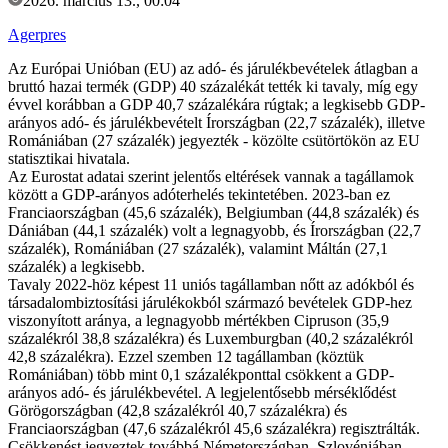
2026. március 13., 00:04
Agerpres
Az Európai Unióban (EU) az adó- és járulékbevételek átlagban a
bruttó hazai termék (GDP) 40 százalékát tették ki tavaly, míg egy
évvel korábban a GDP 40,7 százalékára rúgtak; a legkisebb GDP-
arányos adó- és járulékbevételt Írországban (22,7 százalék), illetve
Romániában (27 százalék) jegyezték - közölte csütörtökön az EU
statisztikai hivatala.
Az Eurostat adatai szerint jelentős eltérések vannak a tagállamok
között a GDP-arányos adóterhelés tekintetében. 2023-ban ez
Franciaországban (45,6 százalék), Belgiumban (44,8 százalék) és
Dániában (44,1 százalék) volt a legnagyobb, és Írországban (22,7
százalék), Romániában (27 százalék), valamint Máltán (27,1
százalék) a legkisebb.
Tavaly 2022-höz képest 11 uniós tagállamban nőtt az adókból és
társadalombiztosítási járulékokból származó bevételek GDP-hez
viszonyított aránya, a legnagyobb mértékben Cipruson (35,9
százalékról 38,8 százalékra) és Luxemburgban (40,2 százalékról
42,8 százalékra). Ezzel szemben 12 tagállamban (köztük
Romániában) több mint 0,1 százalékponttal csökkent a GDP-
arányos adó- és járulékbevétel. A legjelentősebb mérséklődést
Görögországban (42,8 százalékról 40,7 százalékra) és
Franciaországban (47,6 százalékról 45,6 százalékra) regisztrálták.
Csökkenést jegyeztek továbbá Németországban, Szlovéniában,