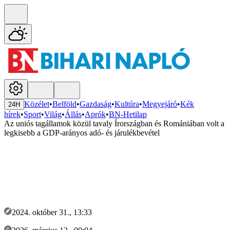
Közélet
•
Belföld
•
Gazdaság
•
Kultúra
•
Megyejáró
•
Kék
24H
hírek
•
Sport
•
Világ
•
Állás
•
Aprók
•
BN-Hetilap
Az uniós tagállamok közül tavaly Írországban és Romániában volt a
legkisebb a GDP-arányos adó- és járulékbevétel
2024. október 31., 13:33