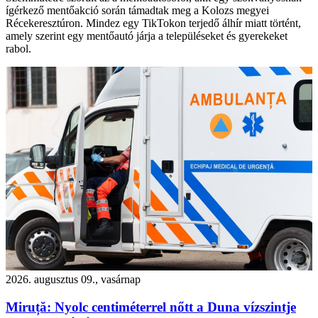
ígérkező mentőakció során támadtak meg a Kolozs megyei
Récekeresztúron. Mindez egy TikTokon terjedő álhír miatt történt,
amely szerint egy mentőautó járja a településeket és gyerekeket
rabol.
2026. augusztus 09., vasárnap
Miruță: Nyolc centiméterrel nőtt a Duna vízszintje