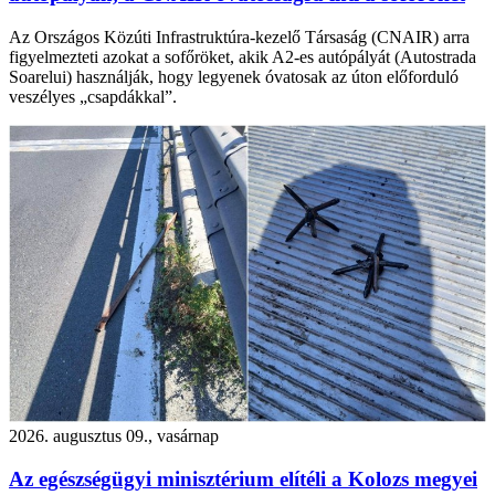
Az Országos Közúti Infrastruktúra-kezelő Társaság (CNAIR) arra
figyelmezteti azokat a sofőröket, akik A2-es autópályát (Autostrada
Soarelui) használják, hogy legyenek óvatosak az úton előforduló
veszélyes „csapdákkal”.
2026. augusztus 09., vasárnap
Az egészségügyi minisztérium elítéli a Kolozs megyei