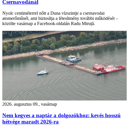
Csernavodánál
Nyolc centiméterrel nőtt a Duna vízszintje a csernavodai
atomerőműnél, ami biztosítja a létesítmény további működését –
közölte vasárnap a Facebook-oldalán Radu Miruță.
2026. augusztus 09., vasárnap
Nem kegyes a naptár a dolgozókhoz: kevés hosszú
hétvége maradt 2026-ra