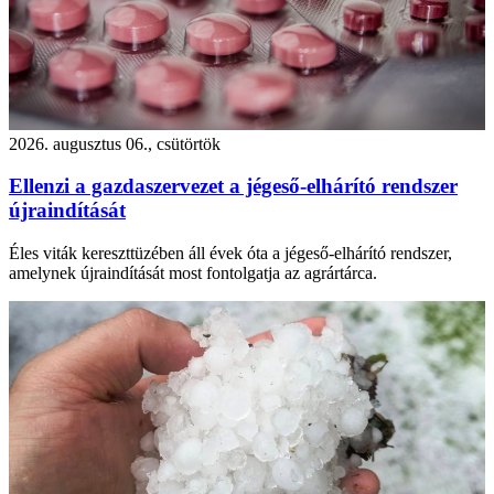
2026. augusztus 06., csütörtök
Ellenzi a gazdaszervezet a jégeső-elhárító rendszer
újraindítását
Éles viták kereszttüzében áll évek óta a jégeső-elhárító rendszer,
amelynek újraindítását most fontolgatja az agrártárca.