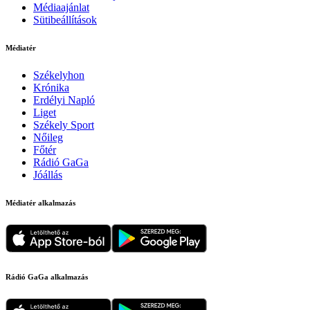
Médiaajánlat
Sütibeállítások
Médiatér
Székelyhon
Krónika
Erdélyi Napló
Liget
Székely Sport
Nőileg
Főtér
Rádió GaGa
Jóállás
Médiatér alkalmazás
Rádió GaGa alkalmazás