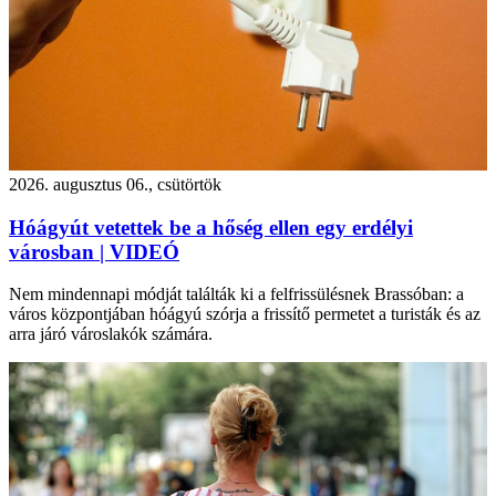
2026. augusztus 06., csütörtök
Hóágyút vetettek be a hőség ellen egy erdélyi
városban | VIDEÓ
Nem mindennapi módját találták ki a felfrissülésnek Brassóban: a
város központjában hóágyú szórja a frissítő permetet a turisták és az
arra járó városlakók számára.