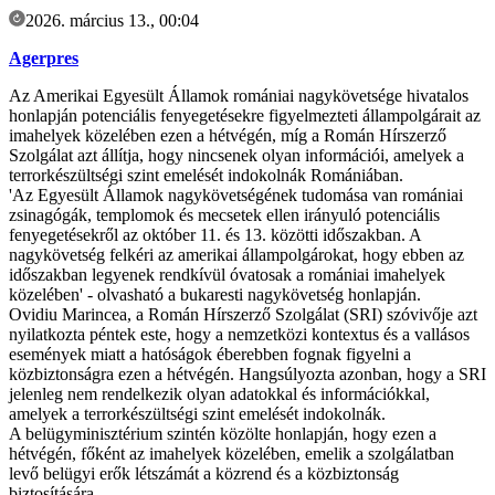
2026. március 13., 00:04
Agerpres
Az Amerikai Egyesült Államok romániai nagykövetsége hivatalos
honlapján potenciális fenyegetésekre figyelmezteti állampolgárait az
imahelyek közelében ezen a hétvégén, míg a Román Hírszerző
Szolgálat azt állítja, hogy nincsenek olyan információi, amelyek a
terrorkészültségi szint emelését indokolnák Romániában.
'Az Egyesült Államok nagykövetségének tudomása van romániai
zsinagógák, templomok és mecsetek ellen irányuló potenciális
fenyegetésekről az október 11. és 13. közötti időszakban. A
nagykövetség felkéri az amerikai állampolgárokat, hogy ebben az
időszakban legyenek rendkívül óvatosak a romániai imahelyek
közelében' - olvasható a bukaresti nagykövetség honlapján.
Ovidiu Marincea, a Román Hírszerző Szolgálat (SRI) szóvivője azt
nyilatkozta péntek este, hogy a nemzetközi kontextus és a vallásos
események miatt a hatóságok éberebben fognak figyelni a
közbiztonságra ezen a hétvégén. Hangsúlyozta azonban, hogy a SRI
jelenleg nem rendelkezik olyan adatokkal és információkkal,
amelyek a terrorkészültségi szint emelését indokolnák.
A belügyminisztérium szintén közölte honlapján, hogy ezen a
hétvégén, főként az imahelyek közelében, emelik a szolgálatban
levő belügyi erők létszámát a közrend és a közbiztonság
biztosítására.