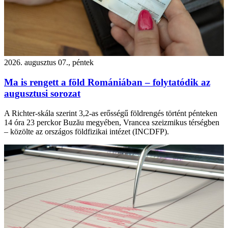
2026. augusztus 07., péntek
Ma is rengett a föld Romániában – folytatódik az
augusztusi sorozat
A Richter-skála szerint 3,2-as erősségű földrengés történt pénteken
14 óra 23 perckor Buzău megyében, Vrancea szeizmikus térségben
– közölte az országos földfizikai intézet (INCDFP).