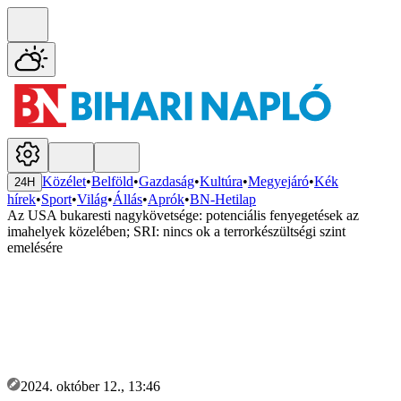
Közélet
•
Belföld
•
Gazdaság
•
Kultúra
•
Megyejáró
•
Kék
24H
hírek
•
Sport
•
Világ
•
Állás
•
Aprók
•
BN-Hetilap
Az USA bukaresti nagykövetsége: potenciális fenyegetések az
imahelyek közelében; SRI: nincs ok a terrorkészültségi szint
emelésére
2024. október 12., 13:46