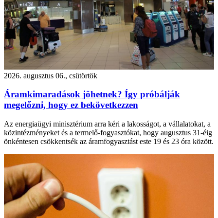
2026. augusztus 06., csütörtök
Áramkimaradások jöhetnek? Így próbálják
megelőzni, hogy ez bekövetkezzen
Az energiaügyi minisztérium arra kéri a lakosságot, a vállalatokat, a
közintézményeket és a termelő-fogyasztókat, hogy augusztus 31-éig
önkéntesen csökkentsék az áramfogyasztást este 19 és 23 óra között.