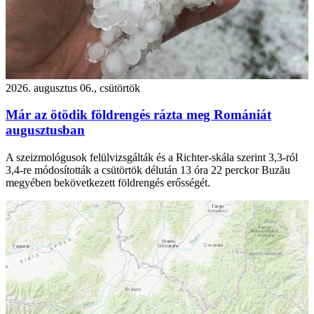
2026. augusztus 06., csütörtök
Már az ötödik földrengés rázta meg Romániát
augusztusban
A szeizmológusok felülvizsgálták és a Richter-skála szerint 3,3-ról
3,4-re módosították a csütörtök délután 13 óra 22 perckor Buzău
megyében bekövetkezett földrengés erősségét.